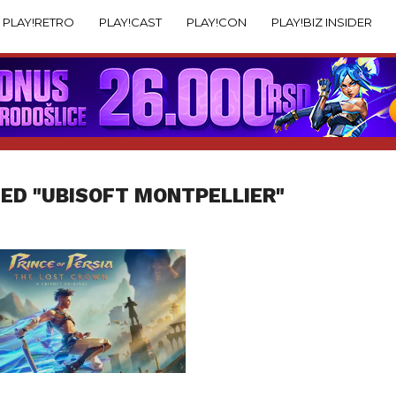
PLAY!RETRO
PLAY!CAST
PLAY!CON
PLAY!BIZ INSIDER
ED "UBISOFT MONTPELLIER"