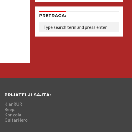
PRETRAGA:
PRIJATELJI SAJTA:
KlanRUR
Beep!
Konzola
GuitarHero