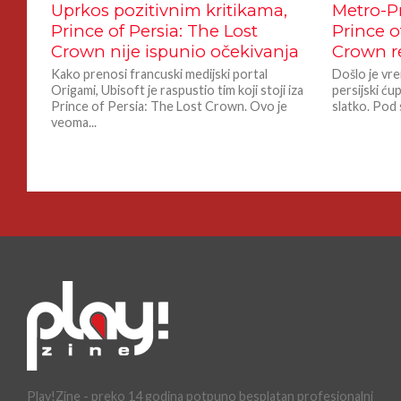
Uprkos pozitivnim kritikama,
Metro-Pr
Prince of Persia: The Lost
Prince o
Crown nije ispunio očekivanja
Crown r
Kako prenosi francuski medijski portal
Došlo je vre
Origami, Ubisoft je raspustio tim koji stoji iza
persijski ćup
Prince of Persia: The Lost Crown. Ovo je
slatko. Pod 
veoma...
Play!Zine - preko 14 godina potpuno besplatan profesionalni