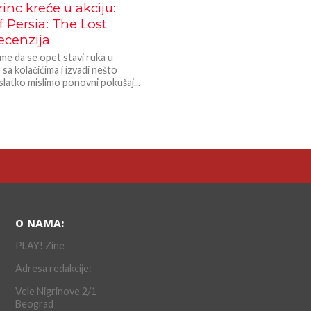
inc kreće u akciju:
f Persia: The Lost
ecenzija
me da se opet stavi ruka u
 sa kolačićima i izvadi nešto
slatko mislimo ponovni pokušaj...
O NAMA:
PLAY! Zine
Adresa redakcije:
Vele Nigrinove 2/1
Beograd