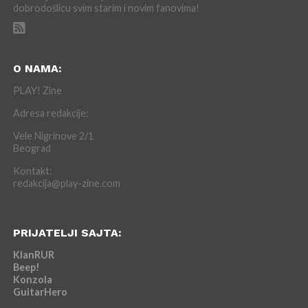
dobrodošlicu svim starim i novim fanovima!
O NAMA:
PLAY! Zine
Adresa redakcije:
Vele Nigrinove 2/1
Beograd
Kontakt:
redakcija@play-zine.com
PRIJATELJI SAJTA:
KlanRUR
Beep!
Konzola
GuitarHero