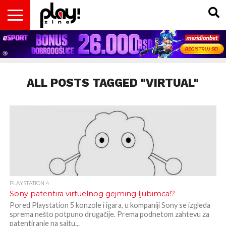
VESTI
MAGAZIN
PLAY!RETRO
PLAY!CAST
PLAY!CON
PLAY!BIZ
OPISI
DOMAĆA
INTERVJUI
GADGETS
FILM
KOLUMNE
INSIDER
IGARA
SCENA
& TV
ALL POSTS TAGGED "VIRTUAL"
PLAYSTATION 4
Sony patentira virtuelnog gejming ljubimca!?
Pored Playstation 5 konzole i igara, u kompaniji Sony se izgleda
sprema nešto potpuno drugačije. Prema podnetom zahtevu za
patentiranje na sajtu...