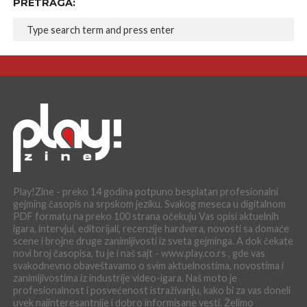
PRETRAGA:
Play!Zine - preko 14 godina potpuno besplatan profesionalni
gejming časopis na srpskom jeziku. Svakog meseca u digitalnom
PDF formatu na preko 100 strana očekuju Vas opisi aktuelnih
igara, intervjui, editorijali, recenzije hardvera, novosti sa domaće
scene i brojne druge zanimljivosti iz sveta gejminga. A dok čekate
novi broj časopisa, tu je i naš sajt - www.play.co.rs , gde vas
svakodnevno obaveštavamo o svim aktuelnostima, novostima i
zanimljivostima iz industrije video-igara. Naš moto je
profesionalnost i posvećenost istraživanju, kako bi za vas doneli
uvek najinteresantnije i dobro informisane vesti. Želimo