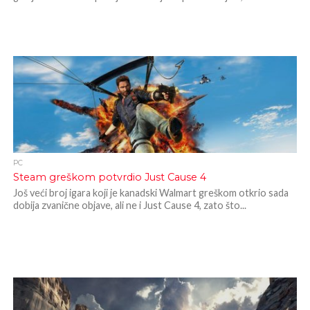
PC
Steam greškom potvrdio Just Cause 4
Još veći broj igara koji je kanadski Walmart greškom otkrio sada
dobija zvanične objave, ali ne i Just Cause 4, zato što...