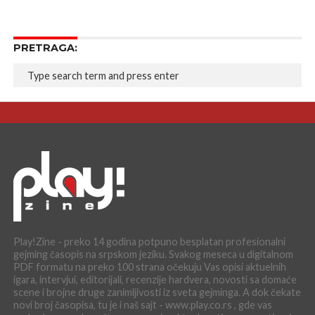
PRETRAGA:
Play!Zine - preko 14 godina potpuno besplatan profesionalni
gejming časopis na srpskom jeziku. Svakog meseca u digitalnom
PDF formatu na preko 100 strana očekuju Vas opisi aktuelnih
igara, intervjui, editorijali, recenzije hardvera, novosti sa domaće
scene i brojne druge zanimljivosti iz sveta gejminga. A dok čekate
novi broj časopisa, tu je i naš sajt - www.play.co.rs , gde vas