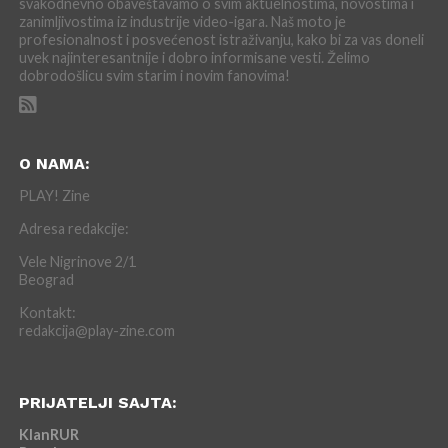
svakodnevno obaveštavamo o svim aktuelnostima, novostima i
zanimljivostima iz industrije video-igara. Naš moto je
profesionalnost i posvećenost istraživanju, kako bi za vas doneli
uvek najinteresantnije i dobro informisane vesti. Želimo
dobrodošlicu svim starim i novim fanovima!
O NAMA:
PLAY! Zine
Adresa redakcije:
Vele Nigrinove 2/1
Beograd
Kontakt:
redakcija@play-zine.com
PRIJATELJI SAJTA:
KlanRUR