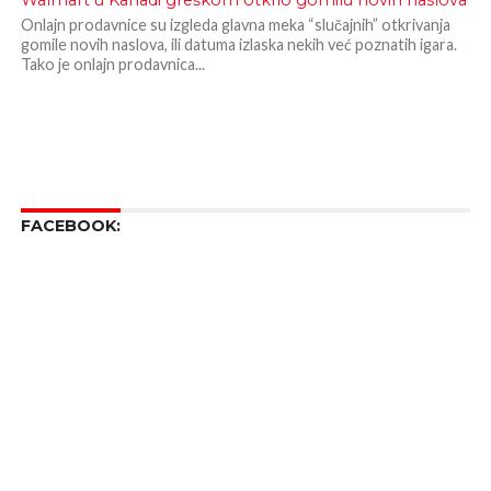
Walmart u Kanadi greškom otkrio gomilu novih naslova
Onlajn prodavnice su izgleda glavna meka “slučajnih” otkrivanja
gomile novih naslova, ili datuma izlaska nekih već poznatih igara.
Tako je onlajn prodavnica...
FACEBOOK: