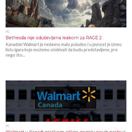
PC
Bethesda nije oduševljena leakom za RAGE 2
Kanadski Walmart je nedavno malo poludeo i u javnost je izneo
listu igara koje možemo očekivati da budu predstavljene, pre
nego što...
PC