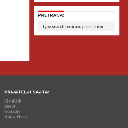
PRETRAGA:
PRIJATELJI SAJTA:
KlanRUR
Beep!
Konzola
GuitarHero