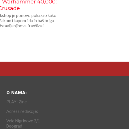
 Warhammer 40,000:
 Crusade
shop je ponovo pokazao kako
 šakom i kapom i da ih baš briga
tavlja njihova franšiza i...
O NAMA:
PLAY! Zine
Adresa redakcije:
Vele Nigrinove 2/1
Beograd