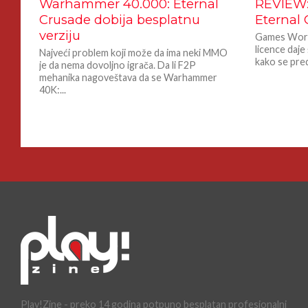
Warhammer 40.000: Eternal
REVIEW:
Crusade dobija besplatnu
Eternal
verziju
Games Work
licence daje
Najveći problem koji može da ima neki MMO
kako se preds
je da nema dovoljno igrača. Da li F2P
mehanika nagoveštava da se Warhammer
40K:...
Play!Zine - preko 14 godina potpuno besplatan profesionalni