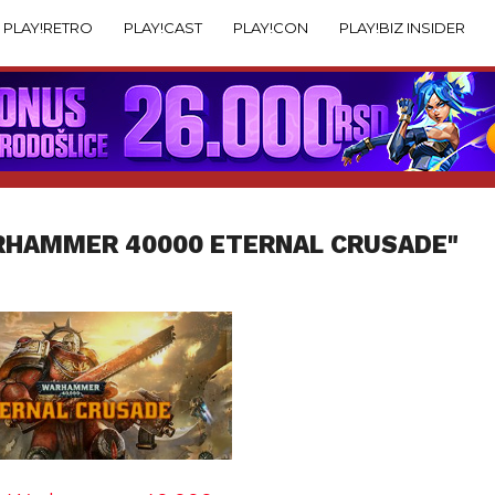
PLAY!RETRO
PLAY!CAST
PLAY!CON
PLAY!BIZ INSIDER
RHAMMER 40000 ETERNAL CRUSADE"