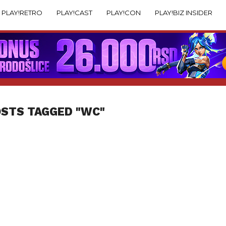
PLAY!RETRO
PLAY!CAST
PLAY!CON
PLAY!BIZ INSIDER
OSTS TAGGED "WC"