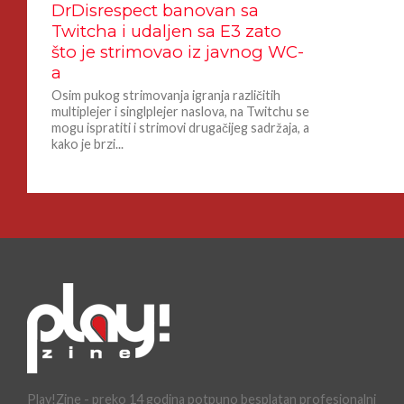
DrDisrespect banovan sa
Twitcha i udaljen sa E3 zato
što je strimovao iz javnog WC-
a
Osim pukog strimovanja igranja različitih
multiplejer i singlplejer naslova, na Twitchu se
mogu ispratiti i strimovi drugačijeg sadržaja, a
kako je brzi...
Play!Zine - preko 14 godina potpuno besplatan profesionalni