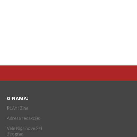
O NAMA:
PLAY! Zine
Adresa redakcije:
Vele Nigrinove 2/1
Beograd