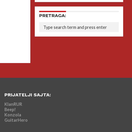
PRETRAGA:
PRIJATELJI SAJTA:
KlanRUR
Beep!
Konzola
GuitarHero