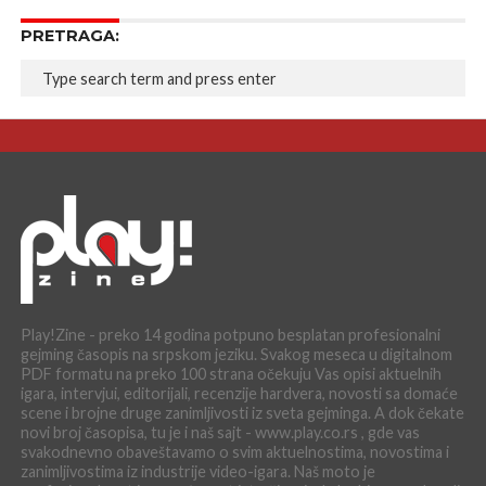
PRETRAGA:
Play!Zine - preko 14 godina potpuno besplatan profesionalni
gejming časopis na srpskom jeziku. Svakog meseca u digitalnom
PDF formatu na preko 100 strana očekuju Vas opisi aktuelnih
igara, intervjui, editorijali, recenzije hardvera, novosti sa domaće
scene i brojne druge zanimljivosti iz sveta gejminga. A dok čekate
novi broj časopisa, tu je i naš sajt - www.play.co.rs , gde vas
svakodnevno obaveštavamo o svim aktuelnostima, novostima i
zanimljivostima iz industrije video-igara. Naš moto je