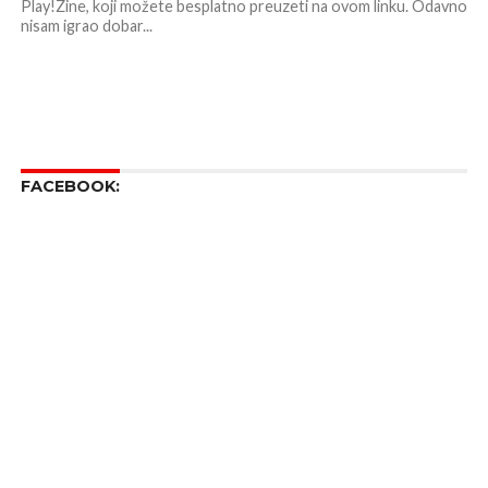
Play!Zine, koji možete besplatno preuzeti na ovom linku. Odavno
nisam igrao dobar...
FACEBOOK: