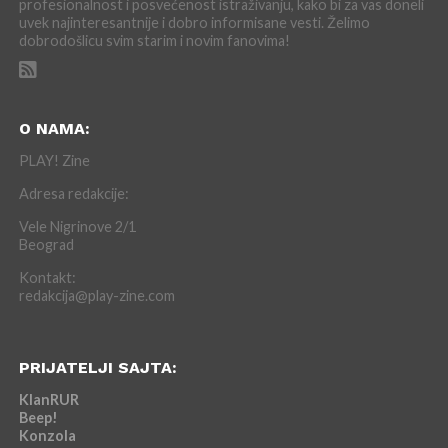
profesionalnost i posvećenost istraživanju, kako bi za vas doneli
uvek najinteresantnije i dobro informisane vesti. Želimo
dobrodošlicu svim starim i novim fanovima!
O NAMA:
PLAY! Zine
Adresa redakcije:
Vele Nigrinove 2/1
Beograd
Kontakt:
redakcija@play-zine.com
PRIJATELJI SAJTA:
KlanRUR
Beep!
Konzola