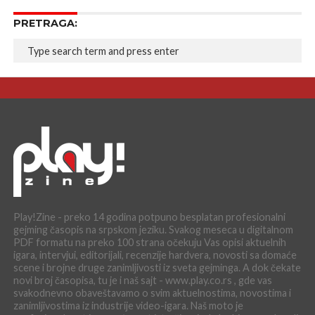
PRETRAGA:
Play!Zine - preko 14 godina potpuno besplatan profesionalni
gejming časopis na srpskom jeziku. Svakog meseca u digitalnom
PDF formatu na preko 100 strana očekuju Vas opisi aktuelnih
igara, intervjui, editorijali, recenzije hardvera, novosti sa domaće
scene i brojne druge zanimljivosti iz sveta gejminga. A dok čekate
novi broj časopisa, tu je i naš sajt - www.play.co.rs , gde vas
svakodnevno obaveštavamo o svim aktuelnostima, novostima i
zanimljivostima iz industrije video-igara. Naš moto je