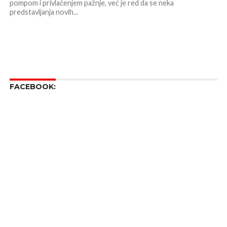
pompom i privlačenjem pažnje, već je red da se neka
predstavljanja novih...
FACEBOOK: