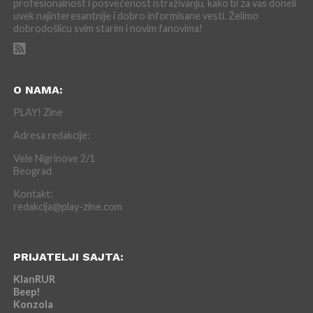
profesionalnost i posvećenost istraživanju, kako bi za vas doneli
uvek najinteresantnije i dobro informisane vesti. Želimo
dobrodošlicu svim starim i novim fanovima!
O NAMA:
PLAY! Zine
Adresa redakcije:
Vele Nigrinove 2/1
Beograd
Kontakt:
redakcija@play-zine.com
PRIJATELJI SAJTA:
KlanRUR
Beep!
Konzola