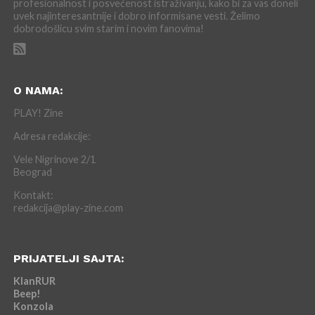
profesionalnost i posvećenost istraživanju, kako bi za vas doneli
uvek najinteresantnije i dobro informisane vesti. Želimo
dobrodošlicu svim starim i novim fanovima!
O NAMA:
PLAY! Zine
Adresa redakcije:
Vele Nigrinove 2/1
Beograd
Kontakt:
redakcija@play-zine.com
PRIJATELJI SAJTA:
KlanRUR
Beep!
Konzola