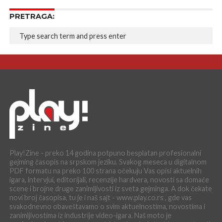
PRETRAGA:
Play!Zine - preko 14 godina potpuno besplatan profesionalni
gejming časopis na srpskom jeziku. Svakog meseca u digitalnom
PDF formatu na preko 100 strana očekuju Vas opisi aktuelnih
igara, intervjui, editorijali, recenzije hardvera, novosti sa domaće
scene i brojne druge zanimljivosti iz sveta gejminga. A dok čekate
novi broj časopisa, tu je i naš sajt - www.play.co.rs , gde vas
svakodnevno obaveštavamo o svim aktuelnostima, novostima i
zanimljivostima iz industrije video-igara. Naš moto je