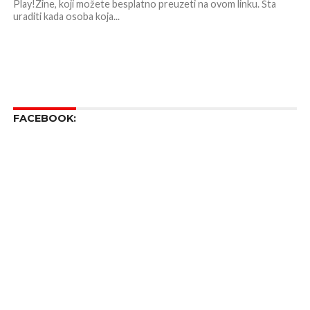
Play!Zine, koji možete besplatno preuzeti na ovom linku. Šta
uraditi kada osoba koja...
FACEBOOK: