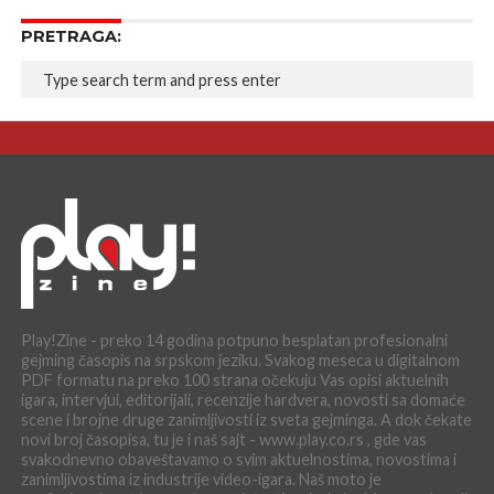
PRETRAGA:
Play!Zine - preko 14 godina potpuno besplatan profesionalni
gejming časopis na srpskom jeziku. Svakog meseca u digitalnom
PDF formatu na preko 100 strana očekuju Vas opisi aktuelnih
igara, intervjui, editorijali, recenzije hardvera, novosti sa domaće
scene i brojne druge zanimljivosti iz sveta gejminga. A dok čekate
novi broj časopisa, tu je i naš sajt - www.play.co.rs , gde vas
svakodnevno obaveštavamo o svim aktuelnostima, novostima i
zanimljivostima iz industrije video-igara. Naš moto je