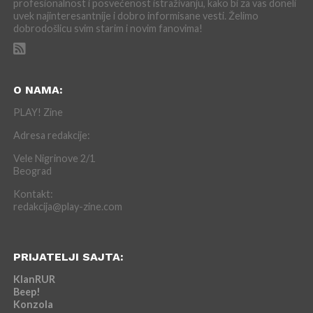
profesionalnost i posvećenost istraživanju, kako bi za vas doneli
uvek najinteresantnije i dobro informisane vesti. Želimo
dobrodošlicu svim starim i novim fanovima!
O NAMA:
PLAY! Zine
Adresa redakcije:
Vele Nigrinove 2/1
Beograd
Kontakt:
redakcija@play-zine.com
PRIJATELJI SAJTA:
KlanRUR
Beep!
Konzola