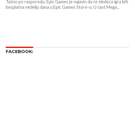
Tačno po rasporedu, Epic Games je najavio da će sledeća igra biti
besplatna nedelju dana u Epic Games Store-u. U čast Mega...
FACEBOOK: