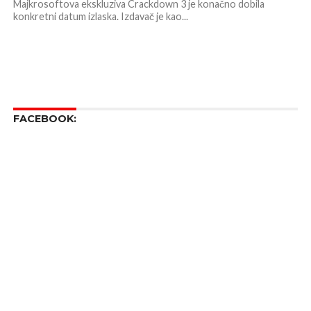
Majkrosoftova ekskluziva Crackdown 3 je konačno dobila
konkretni datum izlaska. Izdavač je kao...
FACEBOOK: