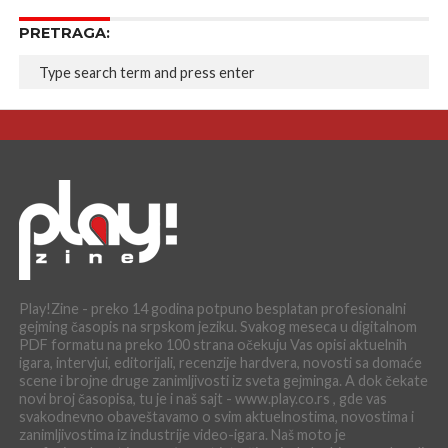
PRETRAGA:
Play!Zine - preko 14 godina potpuno besplatan profesionalni
gejming časopis na srpskom jeziku. Svakog meseca u digitalnom
PDF formatu na preko 100 strana očekuju Vas opisi aktuelnih
igara, intervjui, editorijali, recenzije hardvera, novosti sa domaće
scene i brojne druge zanimljivosti iz sveta gejminga. A dok čekate
novi broj časopisa, tu je i naš sajt - www.play.co.rs , gde vas
svakodnevno obaveštavamo o svim aktuelnostima, novostima i
zanimljivostima iz industrije video-igara. Naš moto je