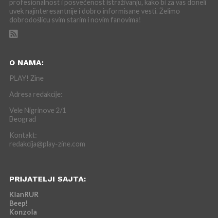
profesionalnost i posvećenost istraživanju, kako bi za vas doneli
uvek najinteresantnije i dobro informisane vesti. Želimo
dobrodošlicu svim starim i novim fanovima!
O NAMA:
PLAY! Zine
Adresa redakcije:
Vele Nigrinove 2/1
Beograd
Kontakt:
redakcija@play-zine.com
PRIJATELJI SAJTA:
KlanRUR
Beep!
Konzola