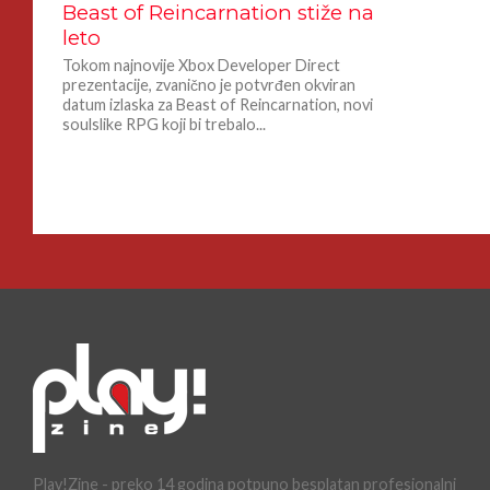
Beast of Reincarnation stiže na
leto
Tokom najnovije Xbox Developer Direct
prezentacije, zvanično je potvrđen okviran
datum izlaska za Beast of Reincarnation, novi
soulslike RPG koji bi trebalo...
Play!Zine - preko 14 godina potpuno besplatan profesionalni