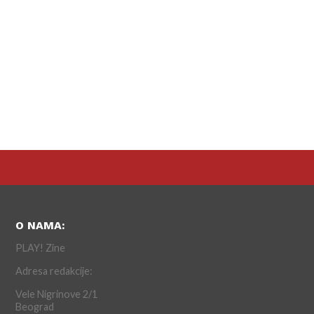
O NAMA:
PLAY! Zine
Adresa redakcije:
Vele Nigrinove 2/1
Beograd