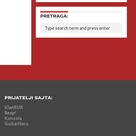
PRETRAGA:
PRIJATELJI SAJTA:
KlanRUR
Beep!
Konzola
GuitarHero