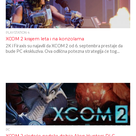
PLAYSTATION 4
XCOM 2 krajem leta i na konzolama
2K i Firaxis su najavili da XCOM 2 od 6. septembra prestaje da
bude PC ekskluziva. Ova odlična potezna strategija će tog...
PC