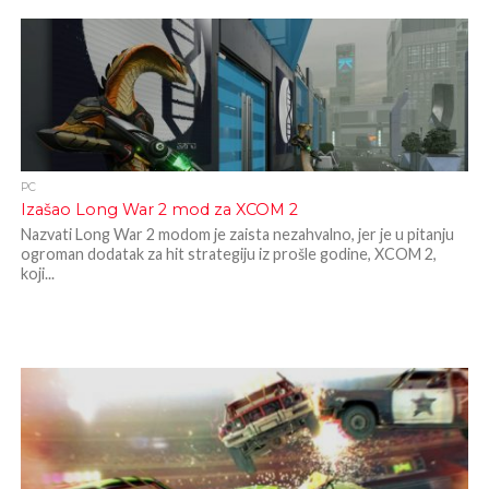
PC
Izašao Long War 2 mod za XCOM 2
Nazvati Long War 2 modom je zaista nezahvalno, jer je u pitanju
ogroman dodatak za hit strategiju iz prošle godine, XCOM 2,
koji...