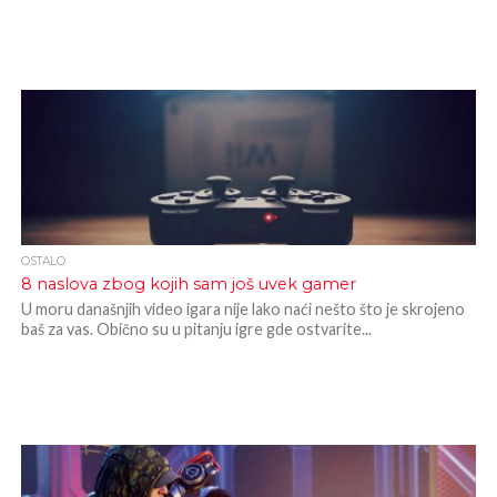
OSTALO
8 naslova zbog kojih sam još uvek gamer
U moru današnjih video igara nije lako naći nešto što je skrojeno
baš za vas. Obično su u pitanju igre gde ostvarite...