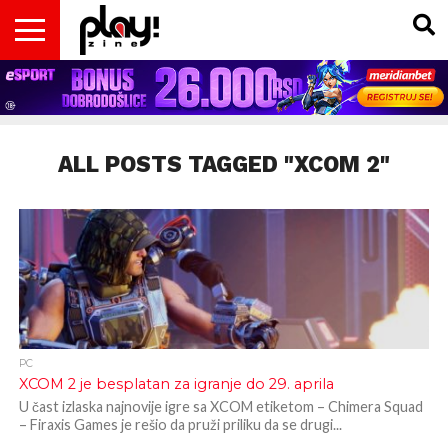
VESTI
MAGAZIN
PLAY!RETRO
PLAY!CAST
PLAY!CON
PLAY!BIZ
OPISI
DOMAĆA
INTERVJUI
GADGETS
FILM
KOLUMNE
INSIDER
IGARA
SCENA
& TV
ALL POSTS TAGGED "XCOM 2"
PC
XCOM 2 je besplatan za igranje do 29. aprila
U čast izlaska najnovije igre sa XCOM etiketom – Chimera Squad
– Firaxis Games je rešio da pruži priliku da se drugi...