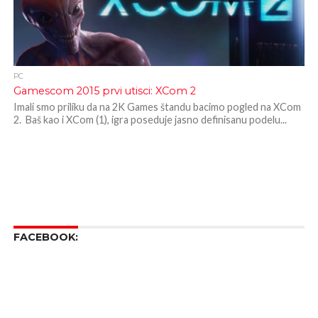
PC
Gamescom 2015 prvi utisci: XCom 2
Imali smo priliku da na 2K Games štandu bacimo pogled na XCom
2. Baš kao i XCom (1), igra poseduje jasno definisanu podelu...
FACEBOOK: