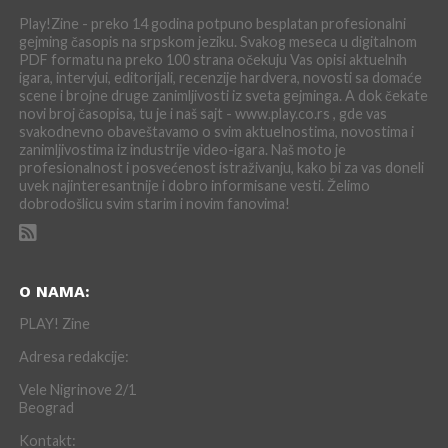
Play!Zine - preko 14 godina potpuno besplatan profesionalni
gejming časopis na srpskom jeziku. Svakog meseca u digitalnom
PDF formatu na preko 100 strana očekuju Vas opisi aktuelnih
igara, intervjui, editorijali, recenzije hardvera, novosti sa domaće
scene i brojne druge zanimljivosti iz sveta gejminga. A dok čekate
novi broj časopisa, tu je i naš sajt - www.play.co.rs , gde vas
svakodnevno obaveštavamo o svim aktuelnostima, novostima i
zanimljivostima iz industrije video-igara. Naš moto je
profesionalnost i posvećenost istraživanju, kako bi za vas doneli
uvek najinteresantnije i dobro informisane vesti. Želimo
dobrodošlicu svim starim i novim fanovima!
O NAMA:
PLAY! Zine
Adresa redakcije:
Vele Nigrinove 2/1
Beograd
Kontakt: