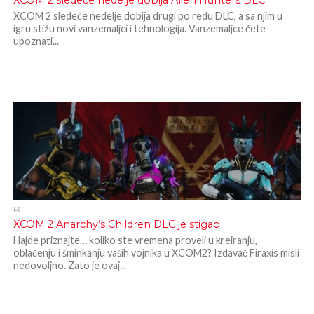
XCOM 2 sledeće nedelje dobija Alien Hunters DLC
XCOM 2 sledeće nedelje dobija drugi po redu DLC, a sa njim u
igru stižu novi vanzemaljci i tehnologija. Vanzemaljce ćete
upoznati...
PC
XCOM 2 Anarchy’s Children DLC je stigao
Hajde priznajte… koliko ste vremena proveli u kreiranju,
oblačenju i šminkanju vaših vojnika u XCOM2? Izdavač Firaxis misli
nedovoljno. Zato je ovaj...