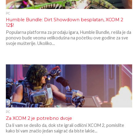
PC
Humble Bundle: Dirt Showdown besplatan, XCOM 2
12$!
Popularna platforma za prodaju igara, Humble Bundle, rešila je da
ponovo bude veoma velikodušna na početku ove godine za sve
svoje mušterije. Ukoliko...
PC
Za XCOM 2 je potrebno dvoje
Da li vam se desilo da, dok ste igrali odlični XCOM 2, pomislite
kako bi vam značio jedan saigrač da biste lakše...