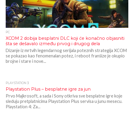
PC
XCOM 2 dobija besplatni DLC koji će konačno objasniti
šta se dešavalo između prvog i drugog dela
Dizanje iz mrtvih legendarnog serijala poteznih strategija XCOM
se pokazao kao fenomenalan potez, i reboot franšize je okupio
brojne i stare i nove...
PLAYSTATION 3
Playstation Plus – besplatne igre za jun
Prvo Majkrosoft, a sada i Sony otkriva sve besplatne igre koje
sleduju pretplatnicima Playstation Plus servisa u junu mesecu.
Playstation 4: Za...