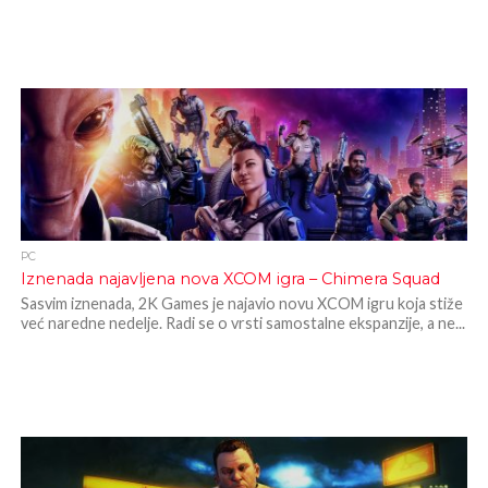
PC
Iznenada najavljena nova XCOM igra – Chimera Squad
Sasvim iznenada, 2K Games je najavio novu XCOM igru koja stiže
već naredne nedelje. Radi se o vrsti samostalne ekspanzije, a ne...