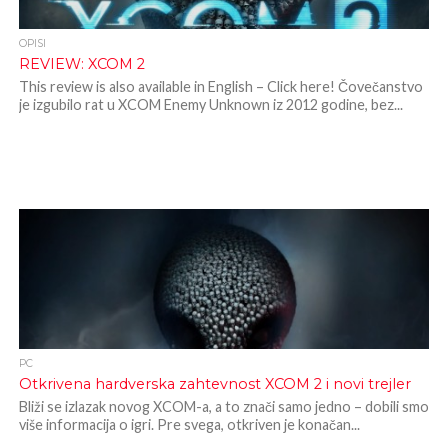
OPISI
REVIEW: XCOM 2
This review is also available in English – Click here! Čovečanstvo
je izgubilo rat u XCOM Enemy Unknown iz 2012 godine, bez...
PC
Otkrivena hardverska zahtevnost XCOM 2 i novi trejler
Bliži se izlazak novog XCOM-a, a to znači samo jedno – dobili smo
više informacija o igri. Pre svega, otkriven je konačan...