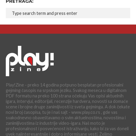
PRETRAGA:
Play!Zine - preko 14 godina potpuno besplatan profesionalni
gejming časopis na srpskom jeziku. Svakog meseca u digitalnom
PDF formatu na preko 100 strana očekuju Vas opisi aktuelnih
igara, intervjui, editorijali, recenzije hardvera, novosti sa domaće
scene i brojne druge zanimljivosti iz sveta gejminga. A dok čekate
novi broj časopisa, tu je i naš sajt - www.play.co.rs , gde vas
svakodnevno obaveštavamo o svim aktuelnostima, novostima i
zanimljivostima iz industrije video-igara. Naš moto je
profesionalnost i posvećenost istraživanju, kako bi za vas doneli
uvek najinteresantnije i dobro informisane vesti. Želimo