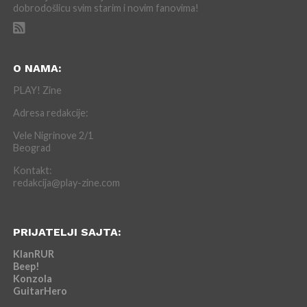
dobrodošlicu svim starim i novim fanovima!
O NAMA:
PLAY! Zine
Adresa redakcije:
Vele Nigrinove 2/1
Beograd
Kontakt:
redakcija@play-zine.com
PRIJATELJI SAJTA:
KlanRUR
Beep!
Konzola
GuitarHero