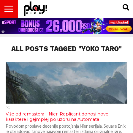
VESTI
MAGAZIN
PLAY!RETRO
PLAY!CAST
PLAY!CON
PLAY!BIZ
OPISI
DOMAĆA
INTERVJUI
GADGETS
FILM
KOLUMNE
INSIDER
IGARA
SCENA
& TV
ALL POSTS TAGGED "YOKO TARO"
PC
Više od remastera – Nier: Replicant donosi nove
karaktere i gejmplej po uzoru na Automata
Povodom proslave decenije postojanja Nier serijala, Square Enix
je obradovao fanove najavom remaster izdanja originalne igre,