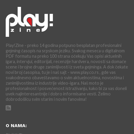
Play!Zine - preko 14 godina potpuno besplatan profesionalni
gejming časopis na srpskom jeziku. Svakog meseca u digitalnom
PDF formatu na preko 100 strana očekuju Vas opisi aktuelnih
igara, intervjui, editorijali, recenzije hardvera, novosti sa domaće
scene i brojne druge zanimljivosti iz sveta gejminga. A dok čekate
novi broj časopisa, tu je i naš sajt - www.play.co.rs , gde vas
svakodnevno obaveštavamo o svim aktuelnostima, novostima i
zanimljivostima iz industrije video-igara. Naš moto je
profesionalnost i posvećenost istraživanju, kako bi za vas doneli
uvek najinteresantnije i dobro informisane vesti. Želimo
dobrodošlicu svim starim i novim fanovima!
O NAMA: