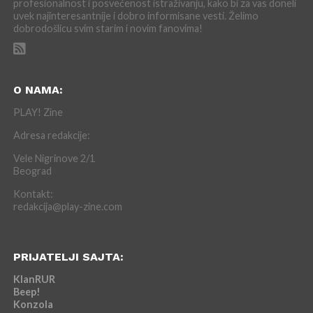
profesionalnost i posvećenost istraživanju, kako bi za vas doneli
uvek najinteresantnije i dobro informisane vesti. Želimo
dobrodošlicu svim starim i novim fanovima!
O NAMA:
PLAY! Zine
Adresa redakcije:
Vele Nigrinove 2/1
Beograd
Kontakt:
redakcija@play-zine.com
PRIJATELJI SAJTA:
KlanRUR
Beep!
Konzola