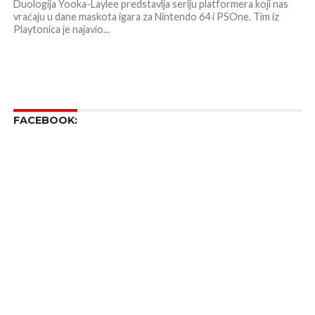
Duologija Yooka-Laylee predstavlja seriju platformera koji nas
vraćaju u dane maskota igara za Nintendo 64 i PSOne. Tim iz
Playtonica je najavio...
FACEBOOK: