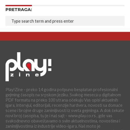
PRETRAGA:
Play!Zine - preko 14 godina potpuno besplatan profesionalni
gejming časopis na srpskom jeziku. Svakog meseca u digitalnom
PDF formatu na preko 100 strana očekuju Vas opisi aktuelnih
igara, intervjui, editorijali, recenzije hardvera, novosti sa domaće
scene i brojne druge zanimljivosti iz sveta gejminga. A dok čekate
novi broj časopisa, tu je i naš sajt - www.play.co.rs , gde vas
svakodnevno obaveštavamo o svim aktuelnostima, novostima i
zanimljivostima iz industrije video-igara. Naš moto je