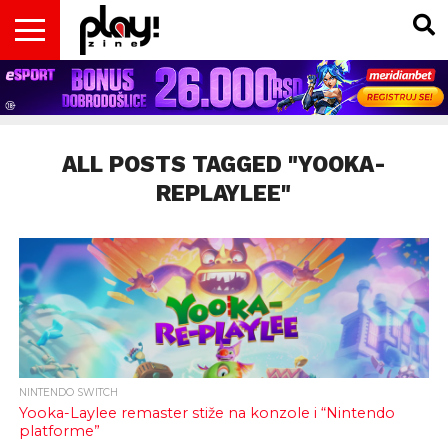
VESTI
MAGAZIN
PLAY!RETRO
PLAY!CAST
PLAY!CON
PLAY!BIZ
OPISI
DOMAĆA
INTERVJUI
GADGETS
FILM
KOLUMNE
INSIDER
IGARA
SCENA
& TV
ALL POSTS TAGGED "YOOKA-
REPLAYLEE"
NINTENDO SWITCH
Yooka-Laylee remaster stiže na konzole i “Nintendo
platforme”