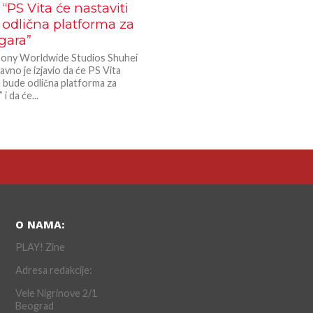
 “PS Vita će nastaviti
odlična platforma za
igara”
Sony Worldwide Studios Shuhei
vno je izjavio da će PS Vita
a bude odlična platforma za
 i da će...
O NAMA:
PLAY! Zine
Adresa redakcije:
Vele Nigrinove 2/1
Beograd