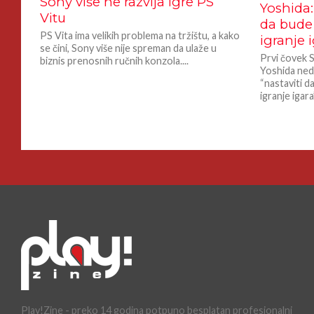
Sony više ne razvija igre PS
Yoshida:
Vitu
da bude 
PS Vita ima velikih problema na tržištu, a kako
igranje 
se čini, Sony više nije spreman da ulaže u
Prvi čovek 
biznis prenosnih ručnih konzola....
Yoshida neda
“nastaviti d
igranje igara”
Play!Zine - preko 14 godina potpuno besplatan profesionalni