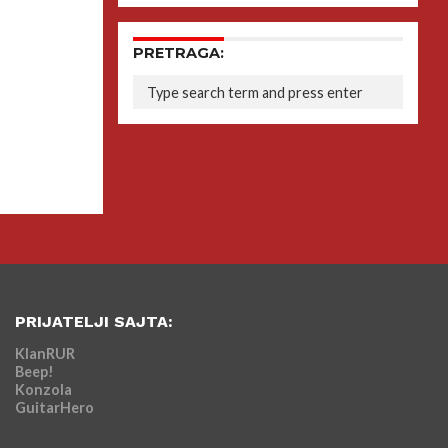
PRETRAGA:
PRIJATELJI SAJTA:
KlanRUR
Beep!
Konzola
GuitarHero