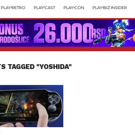
PLAY!RETRO
PLAY!CAST
PLAY!CON
PLAY!BIZ INSIDER
TS TAGGED "YOSHIDA"
4