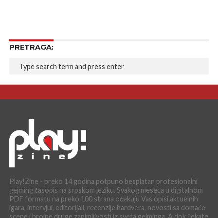
PRETRAGA:
Play!Zine - preko 14 godina potpuno besplatan profesionalni
gejming časopis na srpskom jeziku. Svakog meseca u digitalnom
PDF formatu na preko 100 strana očekuju Vas opisi aktuelnih
igara, intervjui, editorijali, recenzije hardvera, novosti sa domaće
scene i brojne druge zanimljivosti iz sveta gejminga. A dok čekate