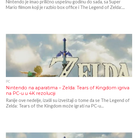
Nintendo je imao prilično uspešnu godinu do sada, sa Super
Mario filmom koji je razbio box office i The Legend of Zelda:...
PC
Nintendo na aparatima – Zelda: Tears of Kingdom igriva
na PC-u u 4K rezoluciji
Ranije ove nedelje, izašli su izveštaji o tome da se The Legend of
Zelda: Tears of the Kingdom može igrati na PC-u...