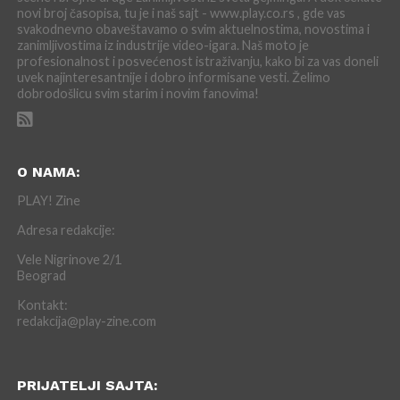
novi broj časopisa, tu je i naš sajt - www.play.co.rs , gde vas
svakodnevno obaveštavamo o svim aktuelnostima, novostima i
zanimljivostima iz industrije video-igara. Naš moto je
profesionalnost i posvećenost istraživanju, kako bi za vas doneli
uvek najinteresantnije i dobro informisane vesti. Želimo
dobrodošlicu svim starim i novim fanovima!
O NAMA:
PLAY! Zine
Adresa redakcije:
Vele Nigrinove 2/1
Beograd
Kontakt:
redakcija@play-zine.com
PRIJATELJI SAJTA: