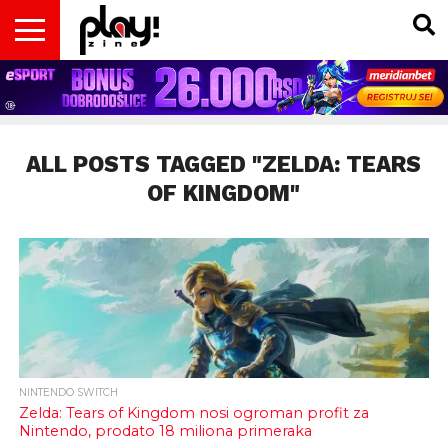
VESTI
MAGAZIN
PLAY!RETRO
PLAY!CAST
PLAY!CON
PLAY!BIZ
OPISI
DOMAĆA
INTERVJUI
GADGETS
FILM
KOLUMNE
INSIDER
IGARA
SCENA
& TV
ALL POSTS TAGGED "ZELDA: TEARS
OF KINGDOM"
NINTENDO SWITCH
Zelda: Tears of Kingdom nosi ogroman profit za
Nintendo, prodato 18 miliona primeraka