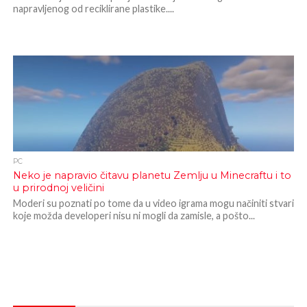
napravljenog od reciklirane plastike....
PC
Neko je napravio čitavu planetu Zemlju u Minecraftu i to
u prirodnoj veličini
Moderi su poznati po tome da u video igrama mogu načiniti stvari
koje možda developeri nisu ni mogli da zamisle, a pošto...