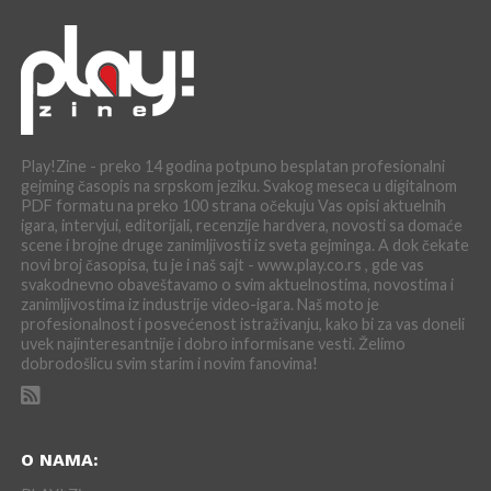
Play!Zine - preko 14 godina potpuno besplatan profesionalni
gejming časopis na srpskom jeziku. Svakog meseca u digitalnom
PDF formatu na preko 100 strana očekuju Vas opisi aktuelnih
igara, intervjui, editorijali, recenzije hardvera, novosti sa domaće
scene i brojne druge zanimljivosti iz sveta gejminga. A dok čekate
novi broj časopisa, tu je i naš sajt - www.play.co.rs , gde vas
svakodnevno obaveštavamo o svim aktuelnostima, novostima i
zanimljivostima iz industrije video-igara. Naš moto je
profesionalnost i posvećenost istraživanju, kako bi za vas doneli
uvek najinteresantnije i dobro informisane vesti. Želimo
dobrodošlicu svim starim i novim fanovima!
O NAMA: