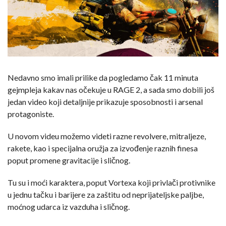
Nedavno smo imali prilike da pogledamo čak 11 minuta
gejmpleja kakav nas očekuje u RAGE 2, a sada smo dobili još
jedan video koji detaljnije prikazuje sposobnosti i arsenal
protagoniste.
U novom videu možemo videti razne revolvere, mitraljeze,
rakete, kao i specijalna oružja za izvođenje raznih finesa
poput promene gravitacije i sličnog.
Tu su i moći karaktera, poput Vortexa koji privlači protivnike
u jednu tačku i barijere za zaštitu od neprijateljske paljbe,
moćnog udarca iz vazduha i sličnog.