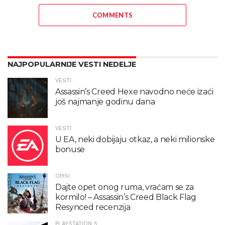
COMMENTS
NAJPOPULARNIJE VESTI NEDELJE
VESTI
Assassin’s Creed Hexe navodno neće izaći
još najmanje godinu dana
VESTI
U EA, neki dobijaju otkaz, a neki milionske
bonuse
OPISI
Dajte opet onog ruma, vraćam se za
kormilo! – Assassin’s Creed Black Flag
Resynced recenzija
PLAYSTATION 5