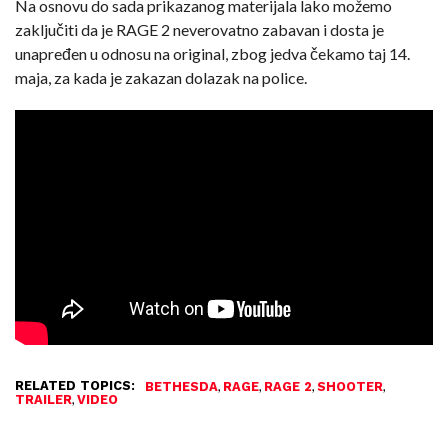
Na osnovu do sada prikazanog materijala lako možemo
zaključiti da je RAGE 2 neverovatno zabavan i dosta je
unapređen u odnosu na original, zbog jedva čekamo taj 14.
maja, za kada je zakazan dolazak na police.
RELATED TOPICS:
,
,
,
,
BETHESDA
RAGE
RAGE 2
SHOOTER
,
TRAILER
VIDEO