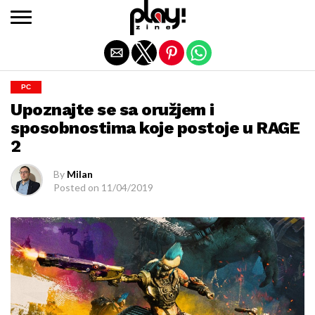
Exit mobile version
PC
Upoznajte se sa oružjem i
sposobnostima koje postoje u RAGE
2
By
Milan
Posted on
11/04/2019