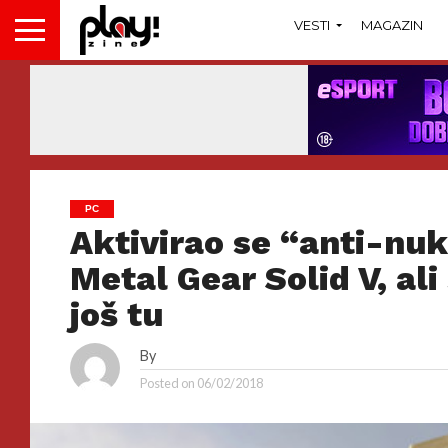
VESTI
MAGAZIN
PC
Aktivirao se “anti-nuk
Metal Gear Solid V, al
još tu
By
Posted on
06/02/2018