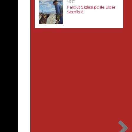
VESTI
Fallout 5 izlazi posle Elder
Scrolls 6