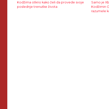
Kodžima otkrio kako želi da provede svoje
Samo je Xb
poslednje trenutke života
Kodžimin O
razumele 