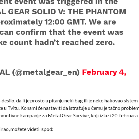
nt event was triggered in the
TAL GEAR SOLID V: THE PHANTOM
proximately 12:00 GMT. We are
t can confirm that the event was
ke count hadn’t reached zero.
AL (@metalgear_en)
February 4,
ilo, da li je prosto u pitanju neki bag ili je neko hakovao sistem 
e u Tvitu. Konami će nastaviti da istražuje u čemu je tačno problem,
omotivne kampanje za Metal Gear Survive, koji izlazi 20. februara.
virao, možete videti ispod: