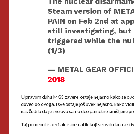
The nuclear disarmame
Steam version of ME
PAIN on Feb 2nd at ap
still investigating, bu
triggered while the nu
(1/3)
— METAL GEAR OFFICI
2018
U pravom duhu MGS zavere, ostaje nejasno kako se ovo des
doveo do ovoga, i sve ostaje još uvek nejasno, kako vidit
nas čudilo da je sve ovo samo deo pametno smišljene pr
Taj pomenuti specijalni sinematik koji se ovih dana akti