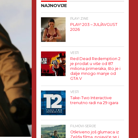
NAJNOVIJE
PLAY! ZINE
PLAY! 203 – JUL/AVGUST
2026
VESTI
Red Dead Redemption 2
je prodat u više od 87
miliona primeraka, što je i
dalje mnogo manje od
GTA V
VESTI
Take-Two Interactive
trenutno radi na 29 igara
FILMOVI-SERIJE
Otkriveno još glumaca iz
Zelda filma, pojaviće se i