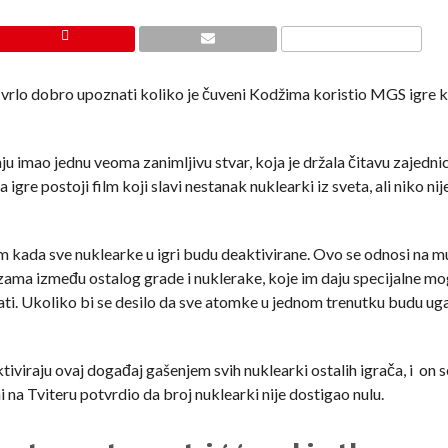
e vrlo dobro upoznati koliko je čuveni Kodžima koristio MGS igre 
 imao jednu veoma zanimljivu stvar, koja je držala čitavu zajedni
igre postoji film koji slavi nestanak nuklearki iz sveta, ali niko ni
m kada sve nuklearke u igri budu deaktivirane. Ovo se odnosi na mu
zama između ostalog grade i nuklerake, koje im daju specijalne m
irati. Ukoliko bi se desilo da sve atomke u jednom trenutku budu ug
iviraju ovaj događaj gašenjem svih nuklearki ostalih igrača, i on 
 na Tviteru potvrdio da broj nuklearki nije dostigao nulu.