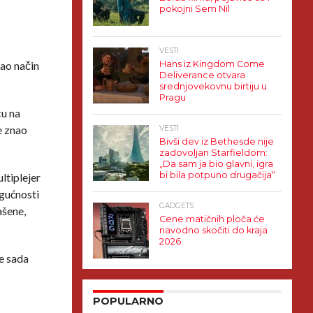
pokojni Sem Nil
VESTI
kao način
Hans iz Kingdom Come
Deliverance otvara
srednjovekovnu birtiju u
Pragu
cu na
je znao
VESTI
Bivši dev iz Bethesde nije
zadovoljan Starfieldom:
„Da sam ja bio glavni, igra
bi bila potpuno drugačija“
ltiplejer
ogućnosti
GADGETS
ašene,
Cene matičnih ploča će
navodno skočiti do kraja
2026.
se sada
POPULARNO