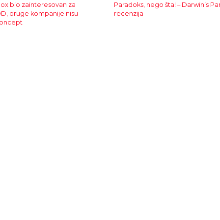
ox bio zainteresovan za
Paradoks, nego šta! – Darwin’s Pa
D, druge kompanije nisu
recenzija
koncept