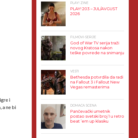
PLAY! ZINE
PLAY! 203 – JUL/AVGUST
2026
FILMOVI-SERIJE
God of War TV serija traži
novog Kratosa nakon
teške povrede na snimanju
VESTI
Bethesda potvrdila da radi
na Fallout 3 i Fallout New
Vegas remasterima
igre i
DOMAĆA SCENA
 a ne bi
Pančevački umetnik
postao svetski broj 1 u retro
beat ’em up klasiku