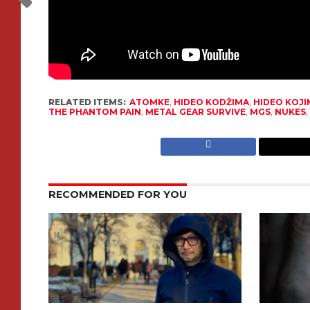
RELATED ITEMS:
ATOMKE
,
HIDEO KODŽIMA
,
HIDEO KOJ
THE PHANTOM PAIN
,
METAL GEAR SURVIVE
,
MGS
,
NUKES
RECOMMENDED FOR YOU