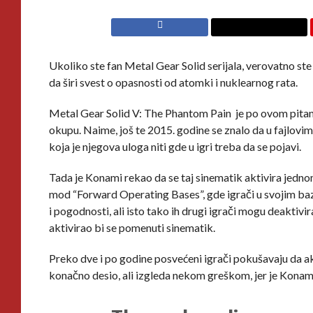
Ukoliko ste fan Metal Gear Solid serijala, verovatno st
da širi svest o opasnosti od atomki i nuklearnog rata.
Metal Gear Solid V: The Phantom Pain je po ovom pitanju
okupu. Naime, još te 2015. godine se znalo da u fajlovima 
koja je njegova uloga niti gde u igri treba da se pojavi.
Tada je Konami rekao da se taj sinematik aktivira jedno
mod “Forward Operating Bases”, gde igrači u svojim ba
i pogodnosti, ali isto tako ih drugi igrači mogu deaktiv
aktivirao bi se pomenuti sinematik.
Preko dve i po godine posvećeni igrači pokušavaju da akt
konačno desio, ali izgleda nekom greškom, jer je Konami