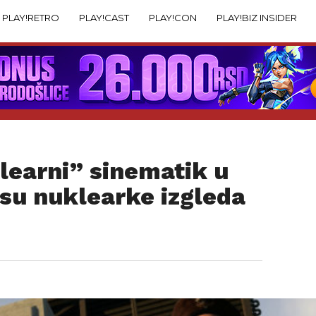
PLAY!RETRO
PLAY!CAST
PLAY!CON
PLAY!BIZ INSIDER
learni” sinematik u
i su nuklearke izgleda