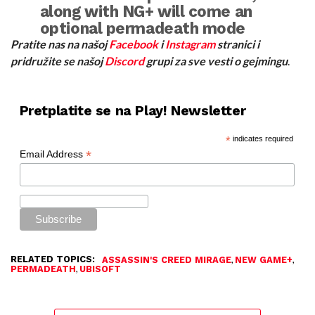
along with NG+ will come an
optional permadeath mode
also available across all
Pratite nas na našoj
Facebook
i
Instagram
stranici i
difficulties!
pridružite se našoj
Discord
grupi za sve vesti o gejmingu
.
More details to come soon.
Pretplatite se na Play! Newsletter
pic.twitter.com/Uwq23pK8mY
*
indicates required
— Assassin's Creed (@assassinscreed)
November 15, 2023
*
Email Address
RELATED TOPICS:
,
,
ASSASSIN'S CREED MIRAGE
NEW GAME+
,
PERMADEATH
UBISOFT