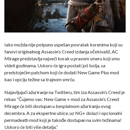
Iako možda nije potpuno uspešan povratak korenima koji su
fanovi originalnog Assassin’s Creed izdanja očekivaliž, AC
Mirage predstavlja najveći korak u pravom smeru koji smo
videli godinama. Uskoro će igra postati još bolja, sa
predstojećim patchom koji će dodati New Game Plus mod
kao i opciju težine sa trajnom smrću.
Najavljujući ažuriranje na Twitteru, tim iza Assassin’s Creed je
rekao “Čujemo vas: New Game + mod za Assassin’s Creed
Mirage će biti dostupan u besplatnom ažuriranju ovog
decembra. A za ekspertne ubice, uz NG+ dolazi i opcionalni
permadeath mod koji je takođe dostupan na svim težinama!
Uskoro će biti više detalja.”