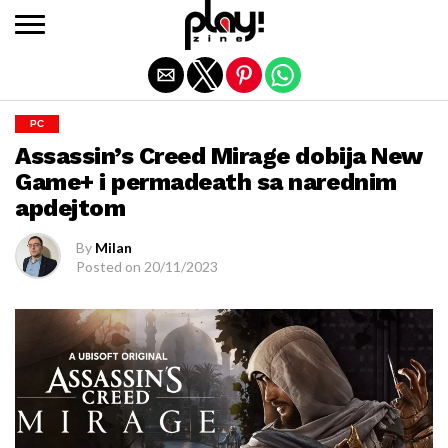
Exit mobile version
PC
Assassin’s Creed Mirage dobija New
Game+ i permadeath sa narednim
apdejtom
By
Milan
Posted on
20/11/2023