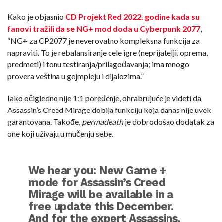
Kako je objasnio
CD Projekt Red 2022. godine kada su
fanovi tražili da se NG+ mod doda u Cyberpunk 2077
,
“NG+ za CP2077 je neverovatno kompleksna funkcija za
napraviti. To je rebalansiranje cele igre (neprijatelji, oprema,
predmeti) i tonu testiranja/prilagođavanja; ima mnogo
provera veština u gejmpleju i dijalozima.”
Iako očigledno nije 1:1 poređenje, ohrabrujuće je videti da
Assassin’s Creed Mirage dobija funkciju koja danas nije uvek
garantovana. Takođe,
permadeath
je dobrodošao dodatak za
one koji uživaju u mučenju sebe.
We hear you: New Game +
mode for Assassin’s Creed
Mirage will be available in a
free update this December.
And for the expert Assassins,