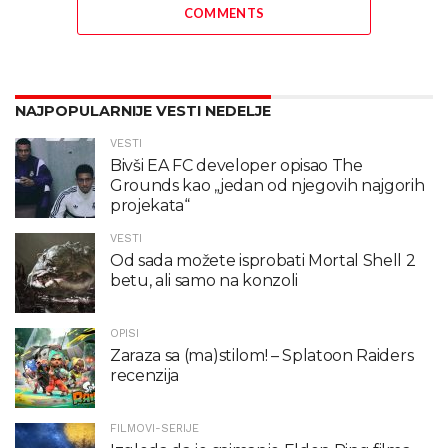
COMMENTS
NAJPOPULARNIJE VESTI NEDELJE
VESTI
Bivši EA FC developer opisao The
Grounds kao „jedan od njegovih najgorih
projekata“
VESTI
Od sada možete isprobati Mortal Shell 2
betu, ali samo na konzoli
OPISI
Zaraza sa (ma)stilom! – Splatoon Raiders
recenzija
FILMOVI-SERIJE