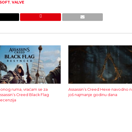
ISOFT
,
VALVE
 onog ruma, vraćam se za
Assassin’s Creed Hexe navodno n
Assassin’s Creed Black Flag
još najmanje godinu dana
ecenzija