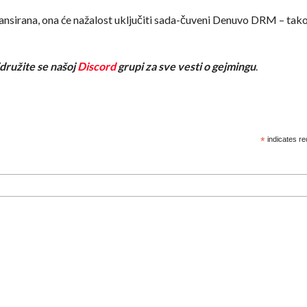
ansirana, ona će nažalost uključiti sada-čuveni Denuvo DRM – tak
ridružite se našoj
Discord
grupi za sve vesti o gejmingu
.
*
indicates re