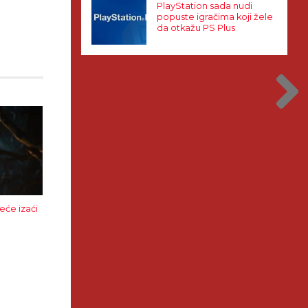
PlayStation sada nudi
popuste igračima koji žele
da otkažu PS Plus
eće izaći