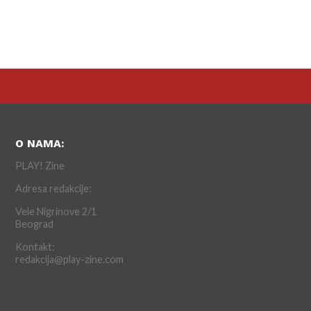
O NAMA:
PLAY! Zine
Adresa redakcije:
Vele Nigrinove 2/1
Beograd
Kontakt:
redakcija@play-zine.com