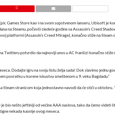
 Epic Games Store kao i na svom sopstvenom lanseru, Ubisoft je k
 dana na Steamu, počevši sledeće godine sa Assassin’s Creed Shado
eovoj platformi (Assassin’s Creed Mirage), konačno stiže na Steam
 na Twitteru potvrdio da najnoviji unos u AC franšizi konačno stiže
seca. Dodajte igru na svoju listu želja sada! Dok slavimo jednu go
šem povratku u korene iskustvu smeštenom u 9. veku Bagdadu.”
sa Steam stranicom koja jednostavno navodi da će stići u oktobru.
je bio nešto jeftiniji od većine AAA naslova, tako da ćemo videti š
tigne nekada kasnije ovog meseca.