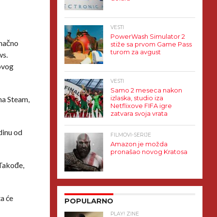
VESTI
PowerWash Simulator 2
onačno
stiže sa prvom Game Pass
turom za avgust
ws.
 ovog
VESTI
Samo 2 meseca nakon
 na Steam,
izlaska, studio iza
Netflixove FIFA igre
zatvara svoja vrata
dinu od
FILMOVI-SERIJE
Amazon je možda
pronašao novog Kratosa
 Takođe,
ta će
POPULARNO
PLAY! ZINE