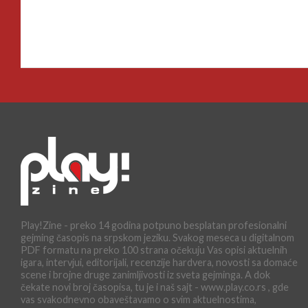
Play!Zine - preko 14 godina potpuno besplatan profesionalni
gejming časopis na srpskom jeziku. Svakog meseca u digitalnom
PDF formatu na preko 100 strana očekuju Vas opisi aktuelnih
igara, intervjui, editorijali, recenzije hardvera, novosti sa domaće
scene i brojne druge zanimljivosti iz sveta gejminga. A dok
čekate novi broj časopisa, tu je i naš sajt - www.play.co.rs , gde
vas svakodnevno obaveštavamo o svim aktuelnostima,