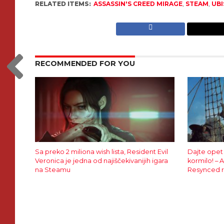
RELATED ITEMS:
ASSASSIN'S CREED MIRAGE
,
STEAM
,
UB
RECOMMENDED FOR YOU
Sa preko 2 miliona wish lista, Resident Evil
Dajte opet
Veronica je jedna od najiščekivanijih igara
kormilo! – 
na Steamu
Resynced r