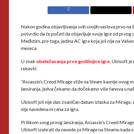
Nakon godina objavljivanja svih svojih naslova prvo na
potvrdio da će početi da objavljuje svoje igre od prvog
Međutim, pre toga, jedina AC igra koja još nije na Valv
meseca.
U znak
obeležavanja prve godišnjice igre
, Ubisoft je
rekavši:
“Assassin’s Creed Mirage stiže na Steam kasnije ovog me
lansiranja, jedva čekamo da dočekamo više fanova u na
Ubisoft još nije dao zvaničan datum izlaska za Mirage, 
nije navedena ni cena za igru.
Prilikom svog prvog lansiranja, Assassin’s Creed Mirage 
Ubisoft izabrati da navede za Mirage na Steamu kada s