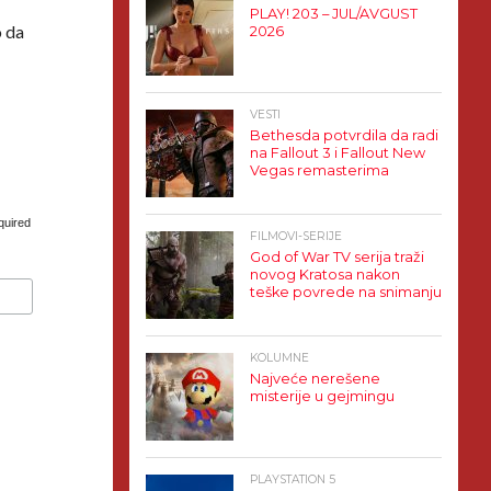
PLAY! 203 – JUL/AVGUST
o da
2026
VESTI
Bethesda potvrdila da radi
na Fallout 3 i Fallout New
Vegas remasterima
quired
FILMOVI-SERIJE
God of War TV serija traži
novog Kratosa nakon
teške povrede na snimanju
KOLUMNE
Najveće nerešene
misterije u gejmingu
PLAYSTATION 5