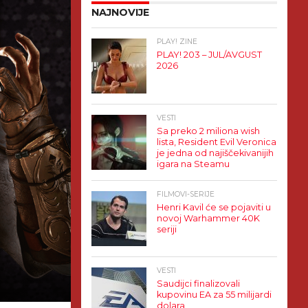
NAJNOVIJE
PLAY! ZINE
PLAY! 203 – JUL/AVGUST
2026
VESTI
Sa preko 2 miliona wish
lista, Resident Evil Veronica
je jedna od najiščekivanijih
igara na Steamu
FILMOVI-SERIJE
Henri Kavil će se pojaviti u
novoj Warhammer 40K
seriji
VESTI
Saudijci finalizovali
kupovinu EA za 55 milijardi
dolara