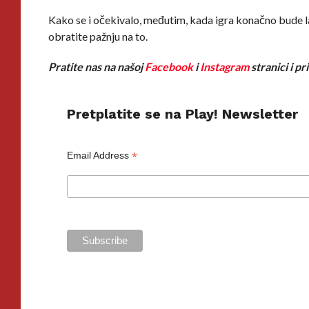
Kako se i očekivalo, međutim, kada igra konačno bude l
obratite pažnju na to.
Pratite nas na našoj
Facebook
i
Instagram
stranici i p
Pretplatite se na Play! Newsletter
*
Email Address