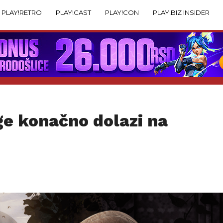
PLAY!RETRO
PLAY!CAST
PLAY!CON
PLAY!BIZ INSIDER
ge konačno dolazi na