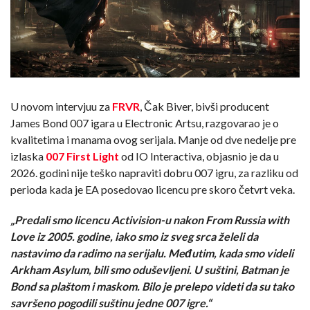
U novom intervjuu za
FRVR
, Čak Biver, bivši producent
James Bond 007 igara u Electronic Artsu, razgovarao je o
kvalitetima i manama ovog serijala. Manje od dve nedelje pre
izlaska
007 First Light
od IO Interactiva, objasnio je da u
2026. godini nije teško napraviti dobru 007 igru, za razliku od
perioda kada je EA posedovao licencu pre skoro četvrt veka.
„Predali smo licencu Activision-u nakon From Russia with
Love iz 2005. godine, iako smo iz sveg srca želeli da
nastavimo da radimo na serijalu. Međutim, kada smo videli
Arkham Asylum, bili smo oduševljeni. U suštini, Batman je
Bond sa plaštom i maskom. Bilo je prelepo videti da su tako
savršeno pogodili suštinu jedne 007 igre.“