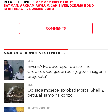
RELATED TOPICS:
,
,
007
007 FIRST LIGHT
,
,
,
BATMAN: ARKHAM ASYLUM
ČAK BIVER
DŽEJMS BOND
,
IO INTERACTIVE
JAMES BOND
COMMENTS
NAJPOPULARNIJE VESTI NEDELJE
VESTI
Bivši EA FC developer opisao The
Grounds kao „jedan od njegovih najgorih
projekata“
VESTI
Od sada možete isprobati Mortal Shell 2
betu, ali samo na konzoli
FILMOVI-SERIJE