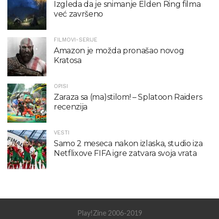
Izgleda da je snimanje Elden Ring filma
već završeno
FILMOVI-SERIJE
Amazon je možda pronašao novog
Kratosa
OPISI
Zaraza sa (ma)stilom! – Splatoon Raiders
recenzija
VESTI
Samo 2 meseca nakon izlaska, studio iza
Netflixove FIFA igre zatvara svoja vrata
Play!Zine 2006-2019