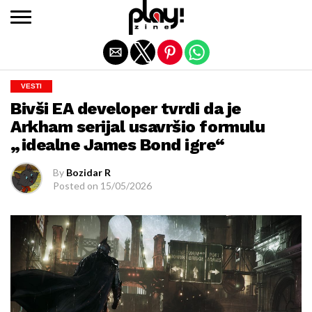
Exit mobile version
VESTI
Bivši EA developer tvrdi da je
Arkham serijal usavršio formulu
„idealne James Bond igre“
By
Bozidar R
Posted on
15/05/2026