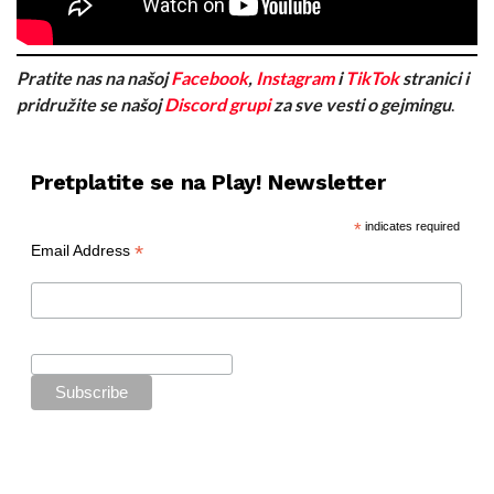
Pratite nas na našoj
Facebook
,
Instagram
i
TikTok
stranici i
pridružite se našoj
Discord grupi
za sve vesti o gejmingu
.
Pretplatite se na Play! Newsletter
*
indicates required
*
Email Address