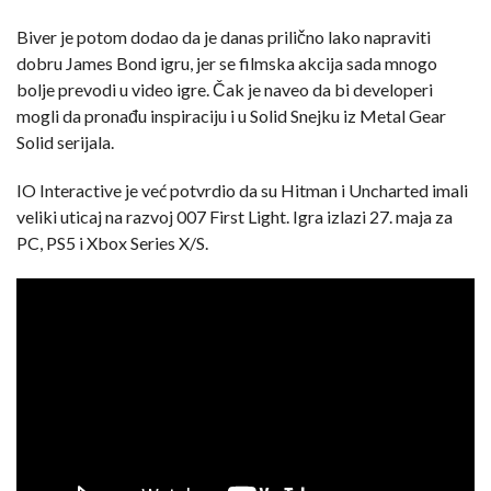
Biver je potom dodao da je danas prilično lako napraviti
dobru James Bond igru, jer se filmska akcija sada mnogo
bolje prevodi u video igre. Čak je naveo da bi developeri
mogli da pronađu inspiraciju i u Solid Snejku iz Metal Gear
Solid serijala.
IO Interactive je već potvrdio da su Hitman i Uncharted imali
veliki uticaj na razvoj 007 First Light. Igra izlazi 27. maja za
PC, PS5 i Xbox Series X/S.