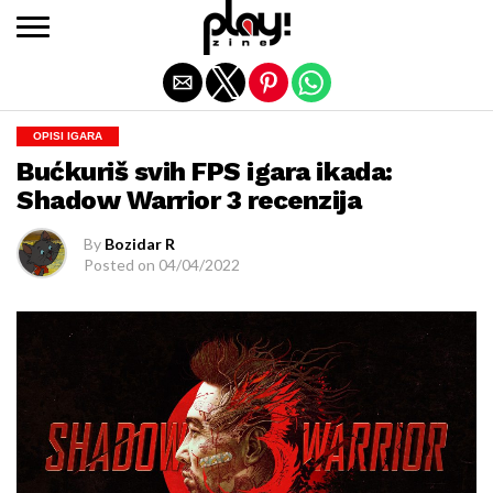
Exit mobile version
OPISI IGARA
Bućkuriš svih FPS igara ikada:
Shadow Warrior 3 recenzija
By
Bozidar R
Posted on
04/04/2022