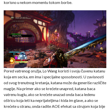
korisno u nekom momentu tokom borbe.
Pored vatrenog oružja, Lo Wang koristi i svoju čuvenu katanu
koja em secka, em ima i specijalne sposobnosti. U zavisnosti
od svog trenutnog kretanja, katana može da generiše različite
magije. Na primer ako se krećete unapred, katana baca
vatrenu kuglu, ako se krećete unazad onda baca ledenu
oštricu koja leti ka neprijateljima i kida im glave, a ako se
krećete u stranu, onda radite AOE efekat sa strujom koja bije