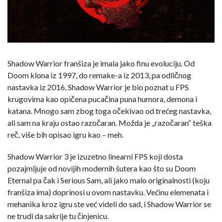
Shadow Warrior franšiza je imala jako finu evoluciju. Od
Doom klona iz 1997, do remake-a iz 2013, pa odličnog
nastavka iz 2016, Shadow Warrior je bio poznat u FPS
krugovima kao opičena pucačina puna humora, demona i
katana. Mnogo sam zbog toga očekivao od trećeg nastavka,
ali sam na kraju ostao razočaran. Možda je „razočaran“ teška
reč, više bih opisao igru kao – meh.
Shadow Warrior 3 je izuzetno linearni FPS koji dosta
pozajmljuje od novijih modernih šutera kao što su Doom
Eternal pa čak i Serious Sam, ali jako malo originalnosti (koju
franšiza ima) doprinosi u ovom nastavku. Većinu elemenata i
mehanika kroz igru ste već videli do sad, i Shadow Warrior se
ne trudi da sakrije tu činjenicu.