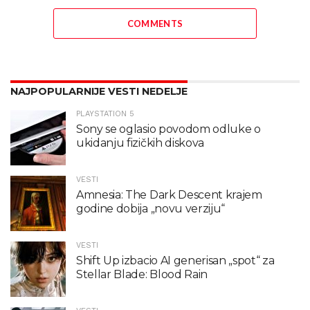
COMMENTS
NAJPOPULARNIJE VESTI NEDELJE
PLAYSTATION 5
Sony se oglasio povodom odluke o
ukidanju fizičkih diskova
VESTI
Amnesia: The Dark Descent krajem
godine dobija „novu verziju“
VESTI
Shift Up izbacio AI generisan „spot“ za
Stellar Blade: Blood Rain