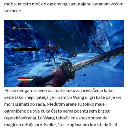
moba umesto moć od ogromnog samuraja sa katanom većom
od mene.
Pored ovoga, naravno da imate kuku za privlačenje kako
sebe tako i neprijatelja, jer i sam Lo Wang u igri kaže da je svi
moraju imati do sada. Međutim arene su toliko male i
ograničene da ova kuka često nema poentu sem brzog
repozicioniranja. Lo Wang takođe ima sposobnost da
magično odbije protivnike, što se uglavnom koristi da ih ili