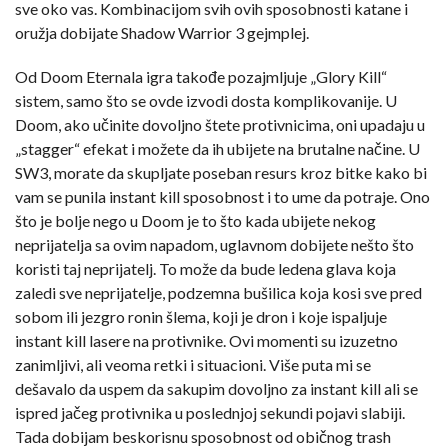
sve oko vas. Kombinacijom svih ovih sposobnosti katane i
oružja dobijate Shadow Warrior 3 gejmplej.
Od Doom Eternala igra takođe pozajmljuje „Glory Kill“
sistem, samo što se ovde izvodi dosta komplikovanije. U
Doom, ako učinite dovoljno štete protivnicima, oni upadaju u
„stagger“ efekat i možete da ih ubijete na brutalne načine. U
SW3, morate da skupljate poseban resurs kroz bitke kako bi
vam se punila instant kill sposobnost i to ume da potraje. Ono
što je bolje nego u Doom je to što kada ubijete nekog
neprijatelja sa ovim napadom, uglavnom dobijete nešto što
koristi taj neprijatelj. To može da bude ledena glava koja
zaledi sve neprijatelje, podzemna bušilica koja kosi sve pred
sobom ili jezgro ronin šlema, koji je dron i koje ispaljuje
instant kill lasere na protivnike. Ovi momenti su izuzetno
zanimljivi, ali veoma retki i situacioni. Više puta mi se
dešavalo da uspem da sakupim dovoljno za instant kill ali se
ispred jačeg protivnika u poslednjoj sekundi pojavi slabiji.
Tada dobijam beskorisnu sposobnost od običnog trash