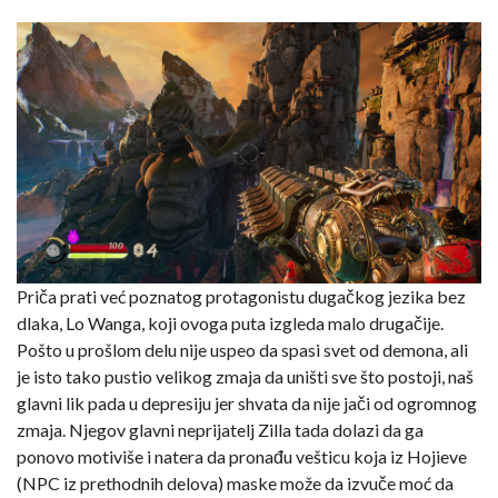
Priča prati već poznatog protagonistu dugačkog jezika bez
dlaka, Lo Wanga, koji ovoga puta izgleda malo drugačije.
Pošto u prošlom delu nije uspeo da spasi svet od demona, ali
je isto tako pustio velikog zmaja da uništi sve što postoji, naš
glavni lik pada u depresiju jer shvata da nije jači od ogromnog
zmaja. Njegov glavni neprijatelj Zilla tada dolazi da ga
ponovo motiviše i natera da pronađu vešticu koja iz Hojieve
(NPC iz prethodnih delova) maske može da izvuče moć da