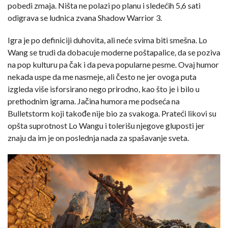
pobedi zmaja. Ništa ne polazi po planu i sledećih 5,6 sati
odigrava se ludnica zvana Shadow Warrior 3.
Igra je po definiciji duhovita, ali neće svima biti smešna. Lo
Wang se trudi da dobacuje moderne poštapalice, da se poziva
na pop kulturu pa čak i da peva popularne pesme. Ovaj humor
nekada uspe da me nasmeje, ali često ne jer ovoga puta
izgleda više isforsirano nego prirodno, kao što je i bilo u
prethodnim igrama. Jačina humora me podseća na
Bulletstorm koji takođe nije bio za svakoga. Prateći likovi su
opšta suprotnost Lo Wangu i tolerišu njegove gluposti jer
znaju da im je on poslednja nada za spašavanje sveta.