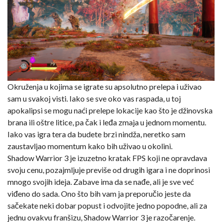
Okruženja u kojima se igrate su apsolutno prelepa i uživao
sam u svakoj visti. Iako se sve oko vas raspada, u toj
apokalipsi se mogu naći prelepe lokacije kao što je džinovska
brana ili oštre litice, pa čak i leđa zmaja u jednom momentu.
Iako vas igra tera da budete brzi nindža, neretko sam
zaustavljao momentum kako bih uživao u okolini.
Shadow Warrior 3 je izuzetno kratak FPS koji ne opravdava
svoju cenu, pozajmljuje previše od drugih igara i ne doprinosi
mnogo svojih ideja. Zabave ima da se nađe, ali je sve već
viđeno do sada. Ono što bih vam ja preporučio jeste da
sačekate neki dobar popust i odvojite jedno popodne, ali za
jednu ovakvu franšizu, Shadow Warrior 3 je razočarenje.