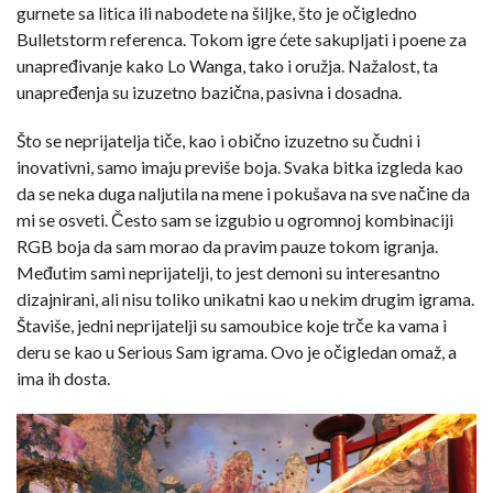
gurnete sa litica ili nabodete na šiljke, što je očigledno
Bulletstorm referenca. Tokom igre ćete sakupljati i poene za
unapređivanje kako Lo Wanga, tako i oružja. Nažalost, ta
unapređenja su izuzetno bazična, pasivna i dosadna.
Što se neprijatelja tiče, kao i obično izuzetno su čudni i
inovativni, samo imaju previše boja. Svaka bitka izgleda kao
da se neka duga naljutila na mene i pokušava na sve načine da
mi se osveti. Često sam se izgubio u ogromnoj kombinaciji
RGB boja da sam morao da pravim pauze tokom igranja.
Međutim sami neprijatelji, to jest demoni su interesantno
dizajnirani, ali nisu toliko unikatni kao u nekim drugim igrama.
Štaviše, jedni neprijatelji su samoubice koje trče ka vama i
deru se kao u Serious Sam igrama. Ovo je očigledan omaž, a
ima ih dosta.