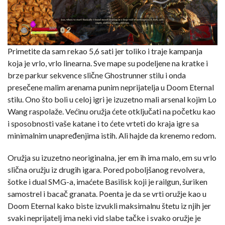
Primetite da sam rekao 5,6 sati jer toliko i traje kampanja
koja je vrlo, vrlo linearna. Sve mape su podeljene na kratke i
brze parkur sekvence slične Ghostrunner stilu i onda
presečene malim arenama punim neprijatelja u Doom Eternal
stilu. Ono što boli u celoj igri je izuzetno mali arsenal kojim Lo
Wang raspolaže. Većinu oružja ćete otključati na početku kao
i sposobnosti vaše katane i to ćete vrteti do kraja igre sa
minimalnim unapređenjima istih. Ali hajde da krenemo redom.
Oružja su izuzetno neoriginalna, jer em ih ima malo, em su vrlo
slična oružju iz drugih igara. Pored poboljšanog revolvera,
šotke i dual SMG-a, imaćete Basilisk koji je railgun, šuriken
samostrel i bacač granata. Poenta je da se vrti oružje kao u
Doom Eternal kako biste izvukli maksimalnu štetu iz njih jer
svaki neprijatelj ima neki vid slabe tačke i svako oružje je