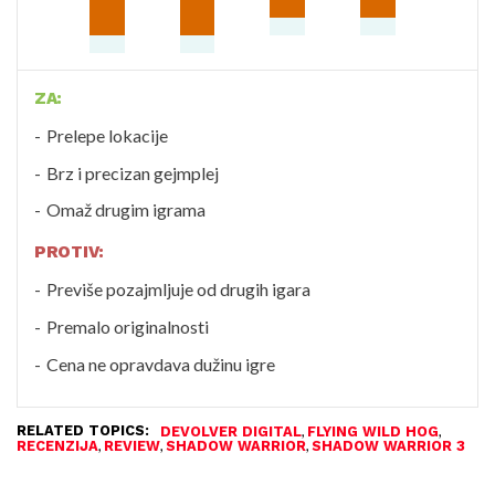
ZA:
Prelepe lokacije
Brz i precizan gejmplej
Omaž drugim igrama
PROTIV:
Previše pozajmljuje od drugih igara
Premalo originalnosti
Cena ne opravdava dužinu igre
RELATED TOPICS:
,
,
DEVOLVER DIGITAL
FLYING WILD HOG
,
,
,
RECENZIJA
REVIEW
SHADOW WARRIOR
SHADOW WARRIOR 3