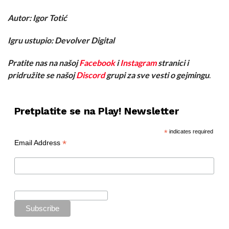
Autor: Igor Totić
Igru ustupio: Devolver Digital
Pratite nas na našoj
Facebook
i
Instagram
stranici i
pridružite se našoj
Discord
grupi za sve vesti o gejmingu
.
Pretplatite se na Play! Newsletter
*
indicates required
*
Email Address