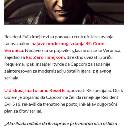
Resident Evil rimejkovi su ponovo u centru interesovanja
fanova nakon
najave modernog izdanja RE: Code
Veronica
. Nedavno su se pojavile i glasine da će se Veronica,
zajedno sa
RE: Zero rimejkom
, direktno uvezati u priču
Requiema. Ipak, insajderi tvrde da Capcom za sada nije
zainteresovan za modernizaciju ostalih igara iz glavnog
serijala.
U diskusiji na forumu ResetEra
, poznati RE specijalac Dusk
Golem je objasnio da Capcom ne želi da rimejkuje Resident
Evil 5 i 6, rekavši da trenutno ne postoji nikakav dugoročni
plan za čitav serijal.
„Ako ikada odluče da ih naprave (a trenutno nisu ni blizu