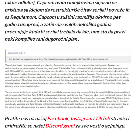
takve odluke), Capcom ovim rimejkovima sigurno ne
pristupa sa idejom da restrukturiše čitav serijal i poveže ih
sa Requiemom. Capcom u suštini razmišlja okvirno pet
godina unapred, a zatim na svakih nekoliko godina
procenjuje kuda bi serijal trebalo da ide, umesto da pravi
neki komplikovani dugoročni plan“.
Pratite nas na našoj
Facebook
,
Instagram
i
TikTok
stranici i
pridružite se našoj
Discord grupi
za sve vesti o gejmingu
.