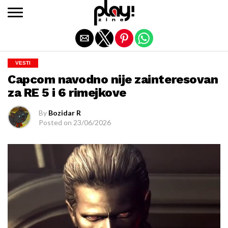
Exit mobile version
VESTI
Capcom navodno nije zainteresovan
za RE 5 i 6 rimejkove
By
Bozidar R
Posted on
23/06/2026