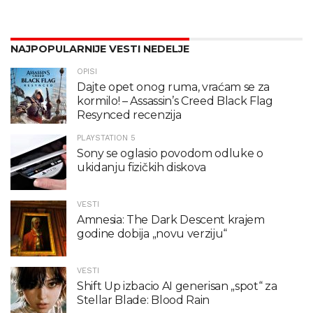
NAJPOPULARNIJE VESTI NEDELJE
OPISI
Dajte opet onog ruma, vraćam se za
kormilo! – Assassin’s Creed Black Flag
Resynced recenzija
PLAYSTATION 5
Sony se oglasio povodom odluke o
ukidanju fizičkih diskova
VESTI
Amnesia: The Dark Descent krajem
godine dobija „novu verziju“
VESTI
Shift Up izbacio AI generisan „spot“ za
Stellar Blade: Blood Rain