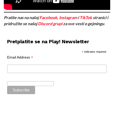
Pratite nas na našoj
Facebook
,
Instagram
i
TikTok
stranici i
pridružite se našoj
Discord grupi
za sve vesti o gejmingu
.
Pretplatite se na Play! Newsletter
*
indicates required
*
Email Address