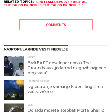
RELATED TOPICS:
,
,
CROTEAM
DEVOLVER DIGITAL
,
THE TALOS PRINCIPLE
THE TALOS PRINCIPLE 3
COMMENTS
NAJPOPULARNIJE VESTI NEDELJE
VESTI
Bivši EA FC developer opisao The
Grounds kao „jedan od njegovih najgorih
projekata“
FILMOVI-SERIJE
Izgleda da je snimanje Elden Ring filma
već završeno
VESTI
Od sada možete isprobati Mortal Shell 2