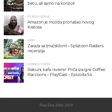
betu, ali samo na konzoli
FILMOVI-SERIJE
Amazon je možda pronašao novog
Kratosa
OPISI
Zaraza sa (ma)stilom! – Splatoon Raiders
recenzija
DOMAĆA SCENA
Rakuni, kafa i svemir: Priča iza igre Coffee
Raccoons – Play!Cast – Epizoda 54
Play!Zine 2006-2019