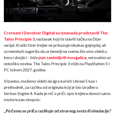
Croteam i Devolver Digital su iznenada predstavili The
Talos Principle 3
, nastavak koji će staviti tačku na čitav
serijal. Kratki tizer trejler ne prikazuje nikakav gejmplej, ali
screenshoti sugerišu da se temelji na svemu što smo videli u
kecu i dvojici – biće
pun zanimljivih mozgalica
, verovatno uz
nekoliko novina. The Talos Principle 3 stiže na PlayStation 5 i
PC tokom 2027. godine.
Vizuelno, možemo videti da igra koristi Unreal 5 kao i
prethodnik, za razliku od originala koji je bio izrađen u
Serious Engine 4. Kada je reč o priči, opis trejlera donosi samo
misteriozan sinopsis:
„Po čemu se priča razlikuje od stvarnog sveta ili simulacije?