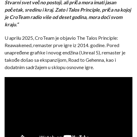
Stvarni svet večno postoji, ali priča mora imati jasan
početak, sredinu i kraj. Zato i Talos Principle, priča na kojoj
je CroTeam radio više od deset godina, mora doći svom
kraju.“
U aprilu 2025, CroTeam je objavio The Talos Principle:
Reawakened, remaster prve igre iz 2014. godine. Pored
unapređene grafike i novog endžina (Unreal 5), remaster je
takođe došao sa ekspanzijom, Road to Gehenna, kao i
dodatnim sadržajem u sklopu osnovne igre.