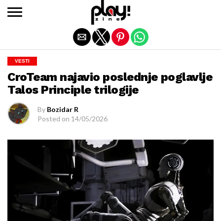
Exit mobile version
VESTI
CroTeam najavio poslednje poglavlje
Talos Principle trilogije
By
Bozidar R
Posted on
14/05/2026