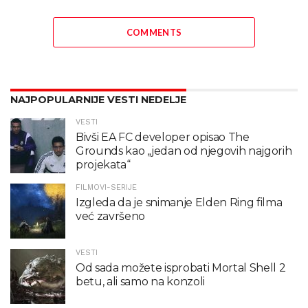
COMMENTS
NAJPOPULARNIJE VESTI NEDELJE
VESTI
Bivši EA FC developer opisao The
Grounds kao „jedan od njegovih najgorih
projekata“
FILMOVI-SERIJE
Izgleda da je snimanje Elden Ring filma
već završeno
VESTI
Od sada možete isprobati Mortal Shell 2
betu, ali samo na konzoli