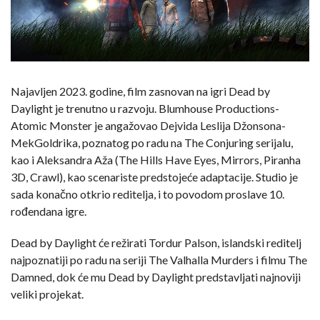
Najavljen 2023. godine, film zasnovan na igri Dead by
Daylight je trenutno u razvoju. Blumhouse Productions-
Atomic Monster je angažovao Dejvida Leslija Džonsona-
MekGoldrika, poznatog po radu na The Conjuring serijalu,
kao i Aleksandra Aža (The Hills Have Eyes, Mirrors, Piranha
3D, Crawl), kao scenariste predstojeće adaptacije. Studio je
sada konačno otkrio reditelja, i to povodom proslave 10.
rođendana igre.
Dead by Daylight će režirati Tordur Palson, islandski reditelj
najpoznatiji po radu na seriji The Valhalla Murders i filmu The
Damned, dok će mu Dead by Daylight predstavljati najnoviji
veliki projekat.