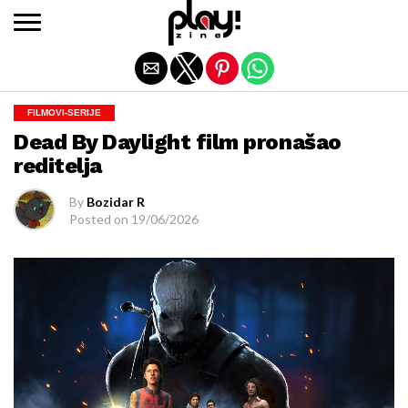
Exit mobile version
FILMOVI-SERIJE
Dead By Daylight film pronašao
reditelja
By
Bozidar R
Posted on
19/06/2026