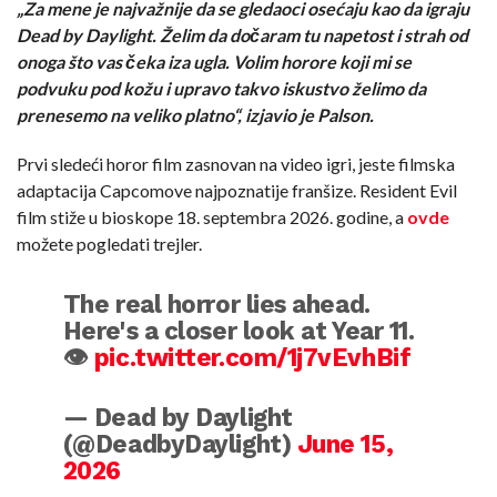
„Za mene je najvažnije da se gledaoci osećaju kao da igraju
Dead by Daylight. Želim da dočaram tu napetost i strah od
onoga što vas čeka iza ugla. Volim horore koji mi se
podvuku pod kožu i upravo takvo iskustvo želimo da
prenesemo na veliko platno“, izjavio je Palson.
Prvi sledeći horor film zasnovan na video igri, jeste filmska
adaptacija Capcomove najpoznatije franšize. Resident Evil
film stiže u bioskope 18. septembra 2026. godine, a
ovde
možete pogledati trejler.
The real horror lies ahead.
Here's a closer look at Year 11.
👁️
pic.twitter.com/1j7vEvhBif
— Dead by Daylight
(@DeadbyDaylight)
June 15,
2026