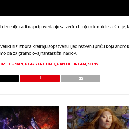
d decenije radi na pripovedanju sa većim brojem karaktera, što je,
liki niz izbora kreiraju sopstvenu i jedinstvenu priču koja andro
amo da zaigramo ovaj fantastični naslov.
COME HUMAN
,
PLAYSTATION
,
QUANTIC DREAM
,
SONY