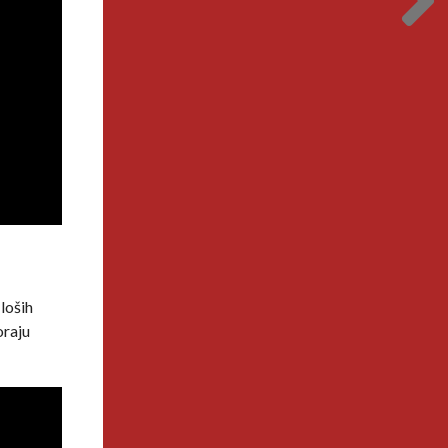
 loših
oraju