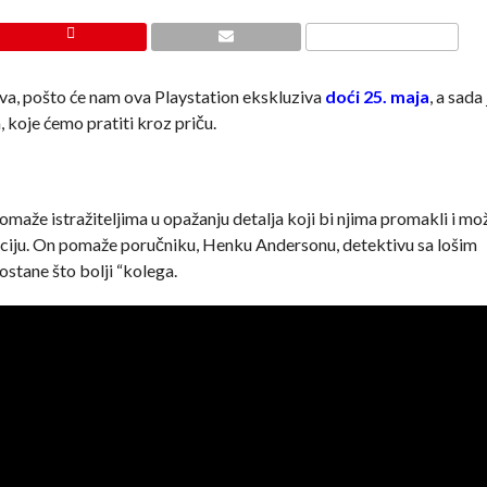
va, pošto će nam ova Playstation ekskluziva
doći 25. maja
, a sada
 koje ćemo pratiti kroz priču.
pomaže istražiteljima u opažanju detalja koji bi njima promakli i mo
rukciju. On pomaže poručniku, Henku Andersonu, detektivu sa lošim
ostane što bolji “kolega.