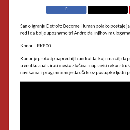
San o igranju Detroit: Become Human polako postaje ja
red i da bolje upoznamo tri Androida i njihovim ulogama,
Konor – RK800
Konor je prototip naprednijih androida, koji ima cilj da 
trenutku analizirati mesto zločina i napraviti rekonst
navikama, i programiran je da uči kroz postupke ljudi i p