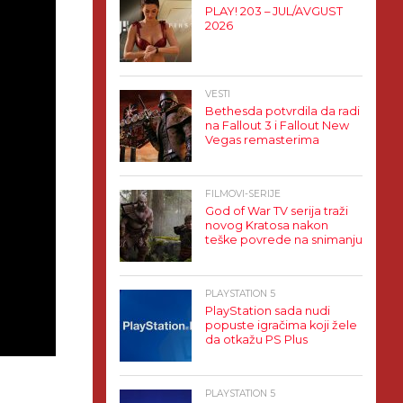
PLAY! 203 – JUL/AVGUST
2026
VESTI
Bethesda potvrdila da radi
na Fallout 3 i Fallout New
Vegas remasterima
FILMOVI-SERIJE
God of War TV serija traži
novog Kratosa nakon
teške povrede na snimanju
PLAYSTATION 5
PlayStation sada nudi
popuste igračima koji žele
da otkažu PS Plus
PLAYSTATION 5