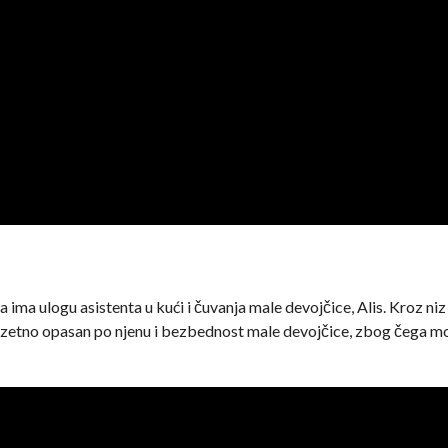
ima ulogu asistenta u kući i čuvanja male devojčice, Alis. Kroz niz
 izuzetno opasan po njenu i bezbednost male devojčice, zbog čega m