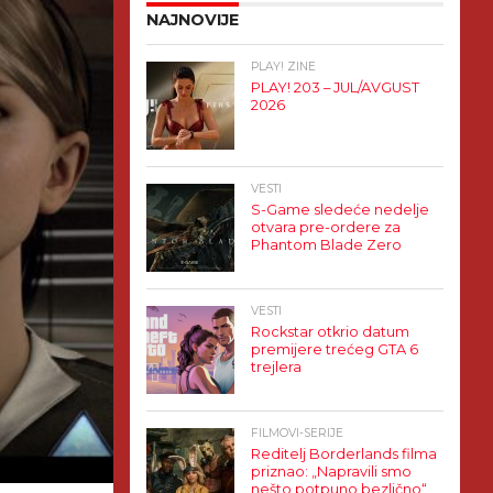
NAJNOVIJE
PLAY! ZINE
PLAY! 203 – JUL/AVGUST
2026
VESTI
S-Game sledeće nedelje
otvara pre-ordere za
Phantom Blade Zero
VESTI
Rockstar otkrio datum
premijere trećeg GTA 6
trejlera
FILMOVI-SERIJE
Reditelj Borderlands filma
priznao: „Napravili smo
nešto potpuno bezlično“