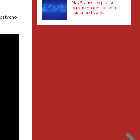
PlayStation se prvi put
oglasio nakon najave o
ukidanju diskova
sopstveno