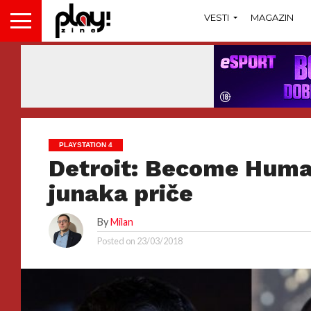
VESTI
MAGAZIN
PLAYSTATION 4
Detroit: Become Human
junaka priče
By
Milan
Posted on
23/03/2018