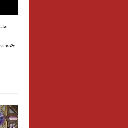
 kako
ide može