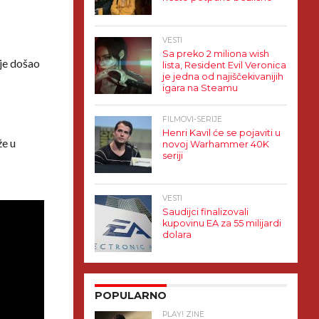
VESTI
Sa preko 2 miliona wish
 je došao
lista, Resident Evil Veronica
je jedna od najiščekivanijih
igara na Steamu
FILMOVI-SERIJE
Henri Kavil će se pojaviti u
že u
novoj Warhammer 40K
seriji
VESTI
Saudijci finalizovali
kupovinu EA za 55 milijardi
dolara
POPULARNO
PLAY! ZINE