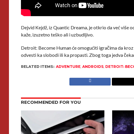
Dejvid Kejdž, iz Quantic Dreama, je otkrio da već više o
kaže, izuzetno teško ali i uzbudljivo.
Detroit: Become Human će omogućiti igračima da kroz ve
odvesti ka slobodi ili ka propasti. Zbog toga jedva ček
RELATED ITEMS:
ADVENTURE
,
ANDROIDS
,
DETROIT: BE
RECOMMENDED FOR YOU