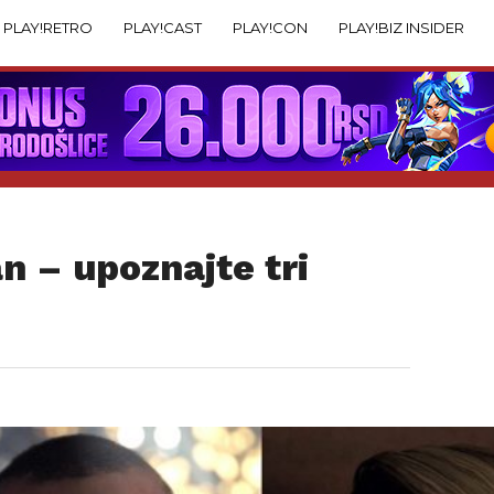
PLAY!RETRO
PLAY!CAST
PLAY!CON
PLAY!BIZ INSIDER
 – upoznajte tri