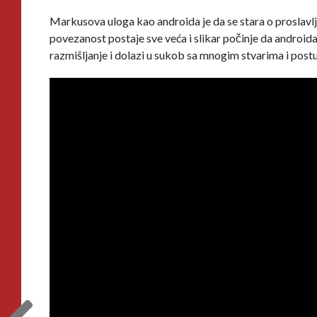
Markusova uloga kao androida je da se stara o proslavl
povezanost postaje sve veća i slikar počinje da androida
razmišljanje i dolazi u sukob sa mnogim stvarima i post