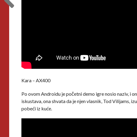
Kara – AX400
Po ovom Androidu je početni demo igre nosio naziv, i ona 
iskustava, ona shvata da je njen vlasnik, Tod Vilijams,
pobeći iz kuće.