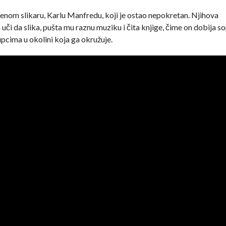
jenom slikaru, Karlu Manfredu, koji je ostao nepokretan. Njihova
 uči da slika, pušta mu raznu muziku i čita knjige, čime on dobija 
upcima u okolini koja ga okružuje.