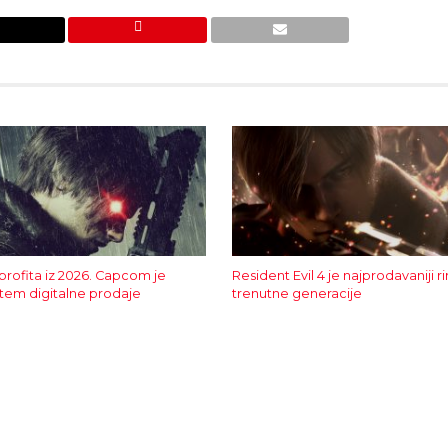
profita iz 2026. Capcom je
Resident Evil 4 je najprodavaniji r
utem digitalne prodaje
trenutne generacije