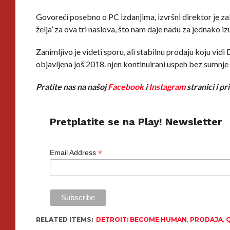
Govoreći posebno o PC izdanjima, izvršni direktor je za
želja’ za ova tri naslova, što nam daje nadu za jednako iz
Zanimljivo je videti sporu, ali stabilnu prodaju koju vidi
objavljena još 2018. njen kontinuirani uspeh bez sumnj
Pratite nas na našoj
Facebook
i
Instagram
stranici i p
Pretplatite se na Play! Newsletter
*
Email Address
RELATED ITEMS:
DETROIT: BECOME HUMAN
,
PRODAJA
,