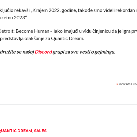
ključio rekavši „Krajem 2022. godine, takođe smo videli rekordan n
uzetnu 2023.“.
 Detroit: Become Human – iako imajući u vidu činjenicu da je igra pr
e predstavlja olakšanje za Quantic Dream.
ridružite se našoj
Discord
grupi za sve vesti o gejmingu
.
*
indicates re
QUANTIC DREAM
,
SALES