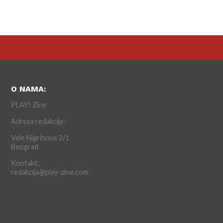
O NAMA:
PLAY! Zine
Adresa redakcije:
Vele Nigrinove 2/1
Beograd
Kontakt:
redakcija@play-zine.com