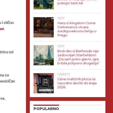
pokojni Sem Nil
VESTI
i slično
Hans iz Kingdom Come
Deliverance otvara
man
srednjovekovnu birtiju u
Pragu
VESTI
tnicu od
Bivši dev iz Bethesde nije
zadovoljan Starfieldom:
„Da sam ja bio glavni, igra
bi bila potpuno drugačija“
tna za
GADGETS
Cene matičnih ploča će
 neobičan
navodno skočiti do kraja
2026.
va,
POPULARNO