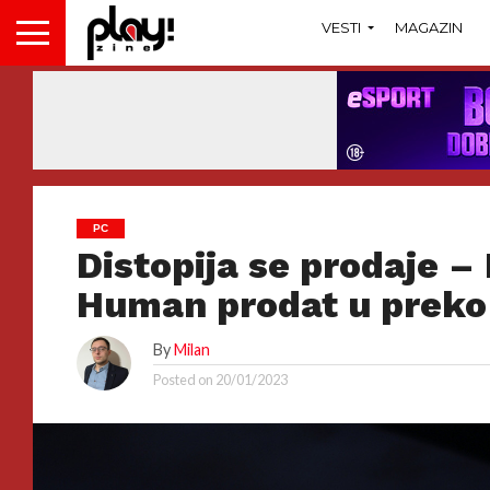
VESTI
MAGAZIN
PC
Distopija se prodaje –
Human prodat u preko
By
Milan
Posted on
20/01/2023