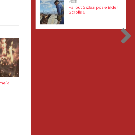
VESTI
Fallout 5 izlazi posle Elder
Scrolls 6
imejk