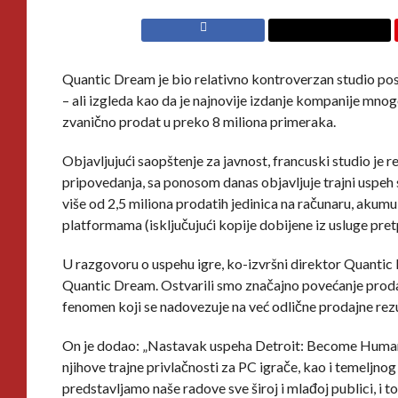
Quantic Dream je bio relativno kontroverzan studio pos
– ali izgleda kao da je najnovije izdanje kompanije mnog
zvanično prodat u preko 8 miliona primeraka.
Objavljujući saopštenje za javnost, francuski studio je
pripovedanja, sa ponosom danas objavljuje trajni uspeh
više od 2,5 miliona prodatih jedinica na računaru, akumu
platformama (isključujući kopije dobijene iz usluge pretp
U razgovoru o uspehu igre, ko-izvršni direktor Quantic
Quantic Dream. Ostvarili smo značajno povećanje prodaj
fenomen koji se nadovezuje na već odlične prodajne rez
On je dodao: „Nastavak uspeha Detroit: Become Human, a
njihove trajne privlačnosti za PC igrače, kao i temelj
predstavljamo naše radove sve široj i mlađoj publici, i t