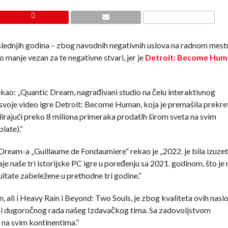
lednjih godina – zbog navodnih negativnih uslova na radnom mestu 
o manje vezan za te negativne stvari, jer je
Detroit: Become Hu
 rekao: „Quantic Dream, nagrađivani studio na čelu interaktivnog
 svoje video igre Detroit: Become Human, koja je premašila prekre
lirajući preko 8 miliona primeraka prodatih širom sveta na svim
late).“
 Dream-a „Guillaume de Fondaumiere“ rekao je „2022. je bila izuze
e naše tri istorijske PC igre u poređenju sa 2021. godinom, što je
ultate zabeležene u prethodne tri godine.”
li i Heavy Rain i Beyond: Two Souls, je zbog kvaliteta ovih naslo
nog i dugoročnog rada našeg Izdavačkog tima. Sa zadovoljstvom
o na svim kontinentima.”