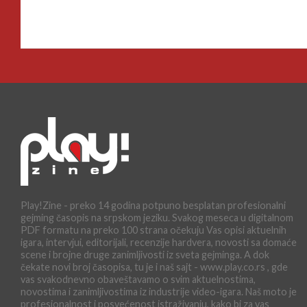
Play!Zine - preko 14 godina potpuno besplatan profesionalni
gejming časopis na srpskom jeziku. Svakog meseca u digitalnom
PDF formatu na preko 100 strana očekuju Vas opisi aktuelnih
igara, intervjui, editorijali, recenzije hardvera, novosti sa domaće
scene i brojne druge zanimljivosti iz sveta gejminga. A dok
čekate novi broj časopisa, tu je i naš sajt - www.play.co.rs , gde
vas svakodnevno obaveštavamo o svim aktuelnostima,
novostima i zanimljivostima iz industrije video-igara. Naš moto je
profesionalnost i posvećenost istraživanju, kako bi za vas