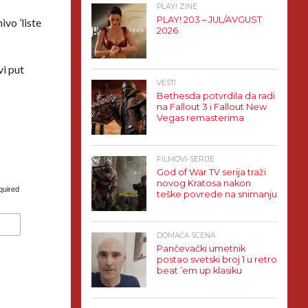
PLAY! ZINE
PLAY! 203 – JUL/AVGUST
ivo ’liste
2026
vi put
VESTI
Bethesda potvrdila da radi
na Fallout 3 i Fallout New
Vegas remasterima
FILMOVI-SERIJE
God of War TV serija traži
novog Kratosa nakon
quired
teške povrede na snimanju
DOMAĆA SCENA
Pančevački umetnik
postao svetski broj 1 u retro
beat ’em up klasiku