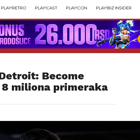
PLAY!RETRO
PLAY!CAST
PLAY!CON
PLAY!BIZ INSIDER
 Detroit: Become
 8 miliona primeraka