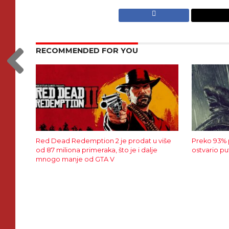
RECOMMENDED FOR YOU
Red Dead Redemption 2 je prodat u više
Preko 93% 
od 87 miliona primeraka, što je i dalje
ostvario p
mnogo manje od GTA V