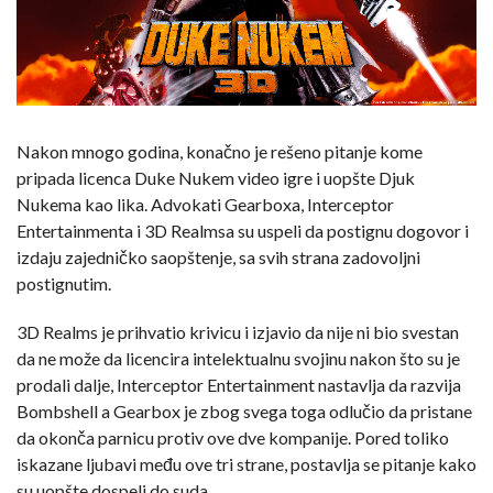
Nakon mnogo godina, konačno je rešeno pitanje kome
pripada licenca Duke Nukem video igre i uopšte Djuk
Nukema kao lika. Advokati Gearboxa, Interceptor
Entertainmenta i 3D Realmsa su uspeli da postignu dogovor i
izdaju zajedničko saopštenje, sa svih strana zadovoljni
postignutim.
3D Realms je prihvatio krivicu i izjavio da nije ni bio svestan
da ne može da licencira intelektualnu svojinu nakon što su je
prodali dalje, Interceptor Entertainment nastavlja da razvija
Bombshell a Gearbox je zbog svega toga odlučio da pristane
da okonča parnicu protiv ove dve kompanije. Pored toliko
iskazane ljubavi među ove tri strane, postavlja se pitanje kako
su uopšte dospeli do suda.