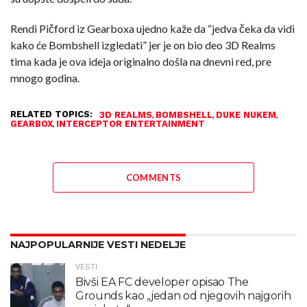
Rendi Pičford iz Gearboxa ujedno kaže da “jedva čeka da vidi
kako će Bombshell izgledati” jer je on bio deo 3D Realms
tima kada je ova ideja originalno došla na dnevni red, pre
mnogo godina.
RELATED TOPICS:
,
,
,
3D REALMS
BOMBSHELL
DUKE NUKEM
,
GEARBOX
INTERCEPTOR ENTERTAINMENT
COMMENTS
NAJPOPULARNIJE VESTI NEDELJE
VESTI
Bivši EA FC developer opisao The
Grounds kao „jedan od njegovih najgorih