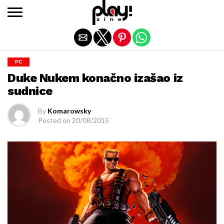
Exit mobile version
PC
Duke Nukem konačno izašao iz
sudnice
By
Komarowsky
Posted on
20/08/2015