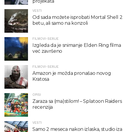
projekata“
VESTI
Od sada možete isprobati Mortal Shell 2
betu, ali samo na konzoli
FILMOVI-SERIJE
Izgleda da je snimanje Elden Ring filma
već završeno
FILMOVI-SERIJE
Amazon je možda pronašao novog
Kratosa
OPISI
Zaraza sa (ma)stilom! – Splatoon Raiders
recenzija
VESTI
Samo 2 meseca nakon izlaska, studio iza