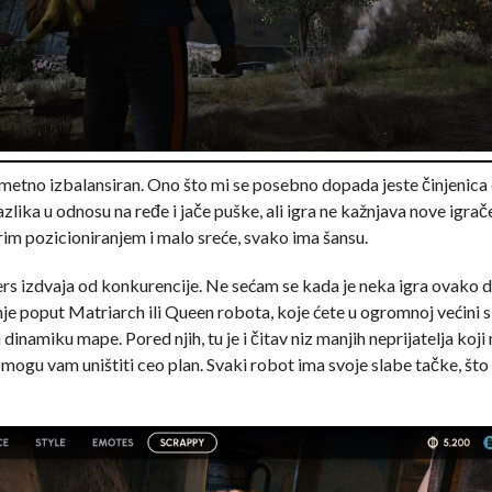
ametno izbalansiran. Ono što mi se posebno dopada jeste činjenica da
lika u odnosu na ređe i jače puške, ali igra ne kažnjava nove igrač
im pozicioniranjem i malo sreće, svako ima šansu.
ers izdvaja od konkurencije. Ne sećam se kada je neka igra ovako d
 poput Matriarch ili Queen robota, koje ćete u ogromnoj većini sl
namiku mape. Pored njih, tu je i čitav niz manjih neprijatelja koji
ogu vam uništiti ceo plan. Svaki robot ima svoje slabe tačke, što v