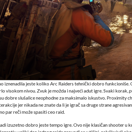
o iznenadila jeste koliko Arc Raiders tehnički dobro funkcioniše. G
rlo visokom nivou. Zvuk je možda i najveći adut igre. Svaki korak, p
a su dobre slušalice neophodne za maksimalo iskustvo. Proximity cha
rakcije jer nikada ne znate da li je igrač sa druge strane agresivan
o par reči može spasiti ceo raid.
radi izuzetno dobro jeste tempo igre. Ovo nije klasičan shooter u 
protiv, veliki deo jednog raida provodi se u tišini, osluškujući oko