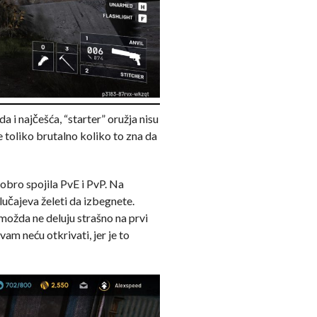
 i najčešća, “starter” oružja nisu
e toliko brutalno koliko to zna da
obro spojila PvE i PvP. Na
učajeva želeti da izbegnete.
 možda ne deluju strašno na prvi
am neću otkrivati, jer je to