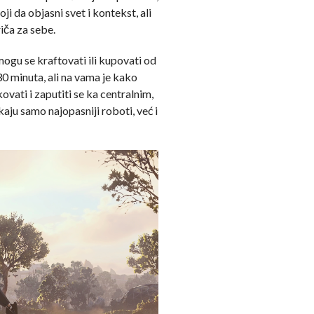
i da objasni svet i kontekst, ali
riča za sebe.
ogu se kraftovati ili kupovati od
30 minuta, ali na vama je kako
kovati i zaputiti se ka centralnim,
aju samo najopasniji roboti, već i