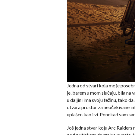
Jedna od stvari koja me je posebn
je, barem u mom slučaju, bila na v
u daljini ima svoju težinu, tako d
otvara prostor za neočekivane inte
uplašen kao i vi. Ponekad vam sam
Još jedna stvar koju Arc Raiders 
pod pritiskom da stalno pucate. Na