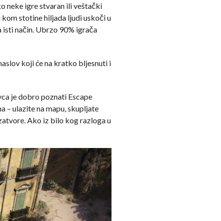
o neke igre stvaran ili veštački
 kom stotine hiljada ljudi uskoči u
a isti način. Ubrzo 90% igrača
slov koji će na kratko bljesnuti i
avca je dobro poznati Escape
a – ulazite na mapu, skupljate
zatvore. Ako iz bilo kog razloga u