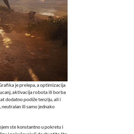
rafika je prelepa, a optimizacija
ucanj, aktivacija robota ili borba
t dodatno podiže tenziju, ali i
, neutralan ili samo jednako
kojem ste konstantno u pokretu i
linu i pokušavajući da shvatite šta