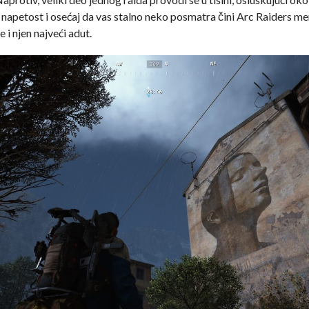
 napetost i osećaj da vas stalno neko posmatra čini Arc Raiders m
e i njen najveći adut.