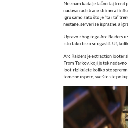
Ne znam kada je tačno taj trend p
naduvan od strane strimera i influ
igru samo zato što je “ta i ta” t
nestane, serveri se isprazne, a igr
Upravo zbog toga Arc Raiders u st
isto tako brzo se ugasiti. Uf, kol
Arc Raiders je extraction looter 
From Tarkov, koji je tek nedavno 
loot, rizikujete koliko ste sprem
tome ne uspete, sve što ste pokupi