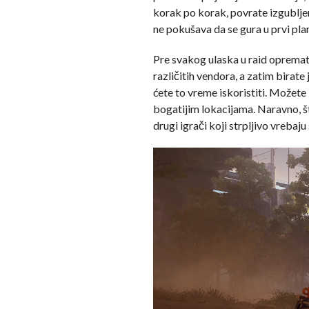
korak po korak, povrate izgubljen
ne pokušava da se gura u prvi plan
Pre svakog ulaska u raid opremate
različitih vendora, a zatim birat
ćete to vreme iskoristiti. Možete i
bogatijim lokacijama. Naravno, št
drugi igrači koji strpljivo vrebaju 