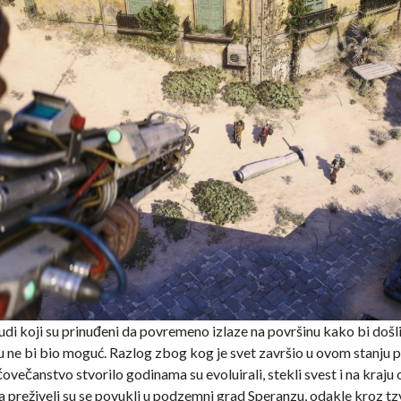
ljudi koji su prinuđeni da povremeno izlaze na površinu kako bi došli
ne bi bio moguć. Razlog zbog kog je svet završio u ovom stanju pril
čovečanstvo stvorilo godinama su evoluirali, stekli svest i na kraju 
 a preživeli su se povukli u podzemni grad Speranzu, odakle kroz tzv