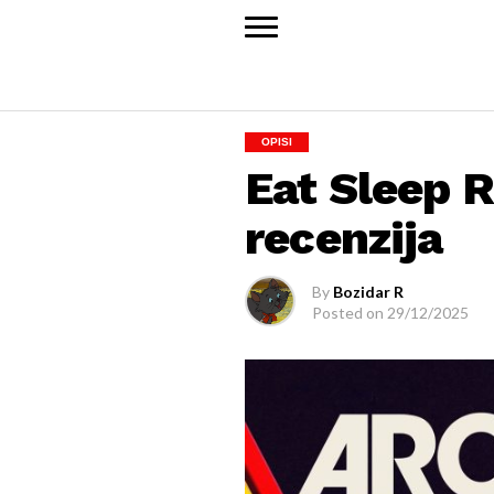
OPISI
Eat Sleep 
recenzija
By
Bozidar R
Posted on
29/12/2025