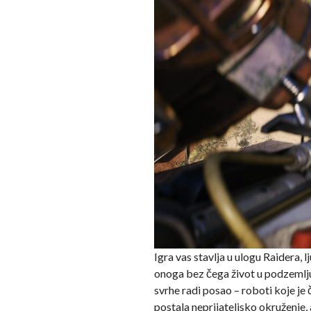
Igra vas stavlja u ulogu Raidera, 
onoga bez čega život u podzemlju 
svrhe radi posao – roboti koje je 
postala neprijateljsko okruženje,