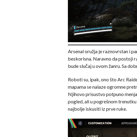
Arsenal oružja je raznovrstan i p
beskorisna. Naravno da postoji raz
bude slučaj u ovom žanru. Sa dobr
Roboti su, ipak, ono što Arc Raid
mapama se nalaze ogromne pretnje
Njihovo prisustvo potpuno menja di
pogled, ali u pogrešnom trenutku m
najbolje iskusiti iz prve ruke.