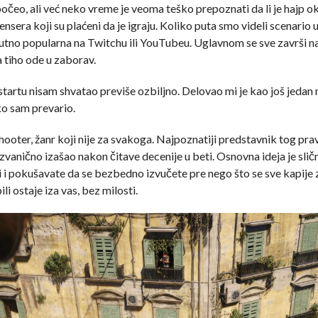
očeo, ali već neko vreme je veoma teško prepoznati da li je hajp ok
ensera koji su plaćeni da je igraju. Koliko puta smo videli scenario u
renutno popularna na Twitchu ili YouTubeu. Uglavnom se sve završi n
a tiho ode u zaborav.
artu nisam shvatao previše ozbiljno. Delovao mi je kao još jedan na
iko sam prevario.
shooter, žanr koji nije za svakoga. Najpoznatiji predstavnik tog pr
zvanično izašao nakon čitave decenije u beti. Osnovna ideja je sličn
ni i pokušavate da se bezbedno izvučete pre nego što se sve kapije 
li ostaje iza vas, bez milosti.