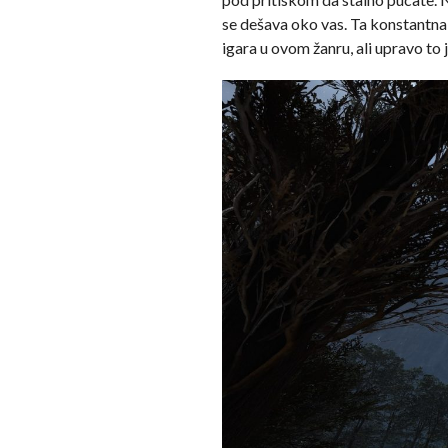
se dešava oko vas. Ta konstantna
igara u ovom žanru, ali upravo to j