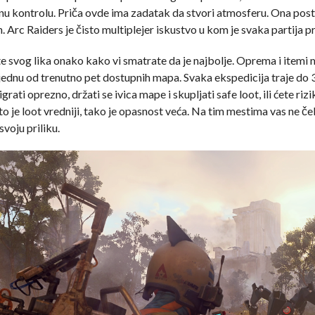
u kontrolu. Priča ovde ima zadatak da stvori atmosferu. Ona postoj
. Arc Raiders je čisto multiplejer iskustvo u kom je svaka partija p
 svog lika onako kako vi smatrate da je najbolje. Oprema i itemi m
e jednu od trenutno pet dostupnih mapa. Svaka ekspedicija traje do 
grati oprezno, držati se ivica mape i skupljati safe loot, ili ćete rizi
o je loot vredniji, tako je opasnost veća. Na tim mestima vas ne ček
svoju priliku.