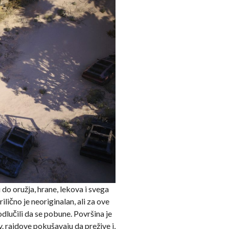
 do oružja, hrane, lekova i svega
ično je neoriginalan, ali za ove
odlučili da se pobune. Površina je
. raidove pokušavaju da prežive i,