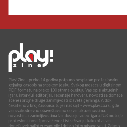
Play!Zine - preko 14 godina potpuno besplatan profesionalni
gejming časopis na srpskom jeziku. Svakog meseca u digitalnom
PDF formatu na preko 100 strana očekuju Vas opisi aktuelnih
igara, intervjui, editorijali, recenzije hardvera, novosti sa domaće
scene i brojne druge zanimljivosti iz sveta gejminga. A dok
čekate novi broj časopisa, tu je i naš sajt - www.play.co.rs , gde
vas svakodnevno obaveštavamo o svim aktuelnostima,
novostima i zanimljivostima iz industrije video-igara. Naš moto je
profesionalnost i posvećenost istraživanju, kako bi za vas
doneli uvek najinteresantnije i dobro informisane vesti. Želimo