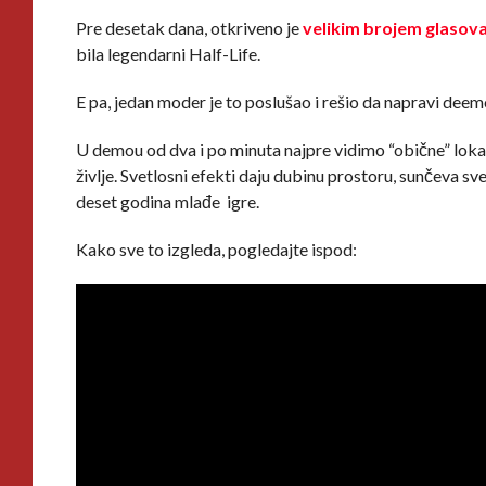
Pre desetak dana, otkriveno je
velikim brojem glasov
bila legendarni Half-Life.
E pa, jedan moder je to poslušao i rešio da napravi dee
U demou od dva i po minuta najpre vidimo “obične” lokaci
življe. Svetlosni efekti daju dubinu prostoru, sunčeva s
deset godina mlađe igre.
Kako sve to izgleda, pogledajte ispod: