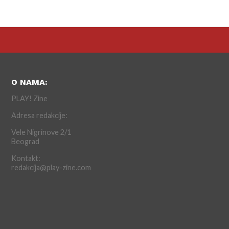
O NAMA:
PLAY! Zine
Adresa redakcije:
Vele Nigrinove 2/1
Beograd
Kontakt:
redakcija@play-zine.com