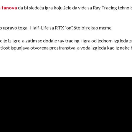
a fanova
da bi sledeća igra koju žele da vide sa Ray Tracing tehno
mo upravo toga, Half-Life sa RTX “on”, što bi rekao meme.
je iz igre, a zatim se dodaje ray tracing i igra od jednom izgleda 
vetlost ispunjava otvorena prostranstva, a voda izgleda kao iz nek