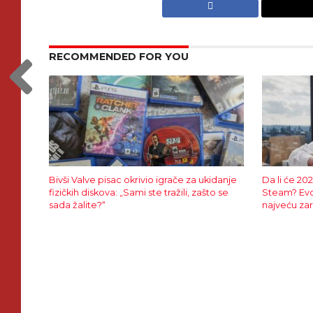
RECOMMENDED FOR YOU
Bivši Valve pisac okrivio igrače za ukidanje
Da li će 20
fizičkih diskova: „Sami ste tražili, zašto se
Steam? Evo
sada žalite?“
najveću za