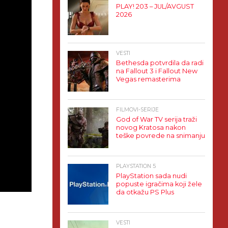
PLAY! 203 – JUL/AVGUST
2026
VESTI
Bethesda potvrdila da radi
na Fallout 3 i Fallout New
Vegas remasterima
FILMOVI-SERIJE
God of War TV serija traži
novog Kratosa nakon
teške povrede na snimanju
PLAYSTATION 5
PlayStation sada nudi
popuste igračima koji žele
da otkažu PS Plus
VESTI