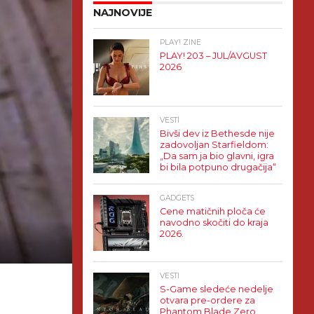
NAJNOVIJE
PLAY! ZINE
PLAY! 203 – JUL/AVGUST
2026
VESTI
Bivši dev iz Bethesde nije
zadovoljan Starfieldom:
„Da sam ja bio glavni, igra
bi bila potpuno drugačija“
GADGETS
Cene matičnih ploča će
navodno skočiti do kraja
2026.
VESTI
S-Game sledeće nedelje
otvara pre-ordere za
Phantom Blade Zero