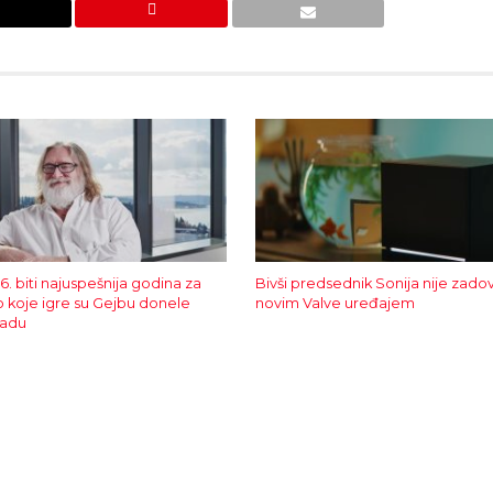
26. biti najuspešnija godina za
Bivši predsednik Sonija nije zado
 koje igre su Gejbu donele
novim Valve uređajem
radu