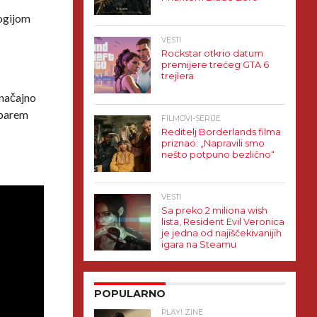
logijom
VESTI
Rockstar otkrio datum
premijere trećeg GTA 6
trejlera
značajno
e barem
FILMOVI-SERIJE
Reditelj Borderlands filma
priznao: „Napravili smo
nešto potpuno bezlično“
VESTI
Sa preko 2 miliona wish
lista, Resident Evil Veronica
je jedna od najiščekivanijih
igara na Steamu
POPULARNO
PLAY! ZINE