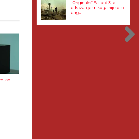
„Originalni“ Fallout 3 je
otkazan jer nikoga nije bilo
briga
voljan