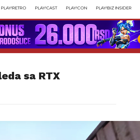
PLAY!RETRO
PLAY!CAST
PLAY!CON
PLAY!BIZ INSIDER
gleda sa RTX