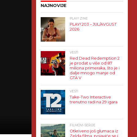
NAJNOVIJE
PLAY! ZINE
PLAY! 203 – JUL/AVGUST
2026
VESTI
Red Dead Redemption 2
je prodat u više od 87
miliona primeraka, što je i
dalje mnogo manje od
GTA V
VESTI
Take-Two Interactive
trenutno radi na 29 igara
FILMOVI-SERIJE
Otkriveno još glumaca iz
Zelda filma, pojaviće se i