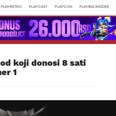
PLAY!RETRO
PLAY!CAST
PLAY!CON
PLAY!BIZ INSIDER
od koji donosi 8 sati
er 1