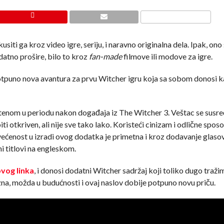
iti ga kroz video igre, seriju, i naravno originalna dela. Ipak, ono 
atno prošire, bilo to kroz
fan-made
filmove ili modove za igre.
 potpuno nova avantura za prvu Witcher igru koja sa sobom donosi
enom u periodu nakon događaja iz The Witcher 3. Veštac se susre
i otkriven, ali nije sve tako lako. Koristeći cinizam i odlične spos
ećenost u izradi ovog dodatka je primetna i kroz dodavanje glaso
ni titlovi na engleskom.
vog linka
, i donosi dodatni Witcher sadržaj koji toliko dugo traži
o zna, možda u budućnosti i ovaj naslov dobije potpuno novu priču.