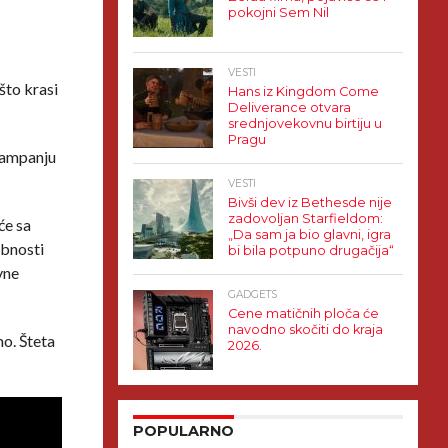
pokojni Sem Nil
VESTI
što krasi
Hans iz Kingdom Come
Deliverance otvara
srednjovekovnu birtiju u
Pragu
 kampanju
VESTI
Bivši dev iz Bethesde nije
zadovoljan Starfieldom:
će sa
„Da sam ja bio glavni, igra
obnosti
bi bila potpuno drugačija“
vne
GADGETS
Cene matičnih ploča će
navodno skočiti do kraja
mo. Šteta
2026.
POPULARNO