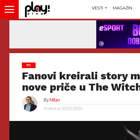
VESTI
MAGAZIN
PC
Fanovi kreirali story m
nove priče u The Witch
By
Milan
Posted on
03/05/2020