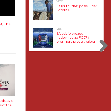
VESTI
Fallout 5 izlazi posle Elder
Scrolls 6
 3
,
THE
VESTI
EA otkrio zvezdu
naslovnice za FC 27 i
premijeru prvog trejlera
edstavio
s of the