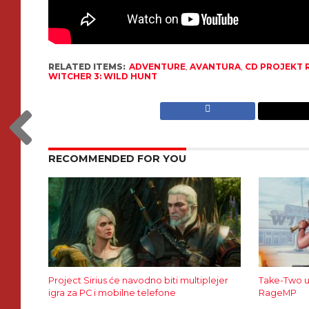
RELATED ITEMS:
ADVENTURE
,
AVANTURA
,
CD PROJEKT 
WITCHER 3: WILD HUNT
RECOMMENDED FOR YOU
Project Sirius će navodno biti multiplejer
Take-Two u
igra za PC i mobilne telefone
RageMP