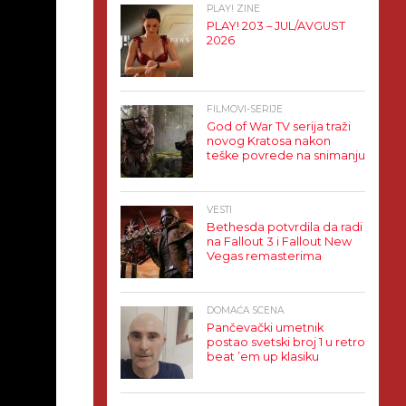
PLAY! ZINE
PLAY! 203 – JUL/AVGUST
2026
FILMOVI-SERIJE
God of War TV serija traži
novog Kratosa nakon
teške povrede na snimanju
VESTI
Bethesda potvrdila da radi
na Fallout 3 i Fallout New
Vegas remasterima
DOMAĆA SCENA
Pančevački umetnik
postao svetski broj 1 u retro
beat ’em up klasiku