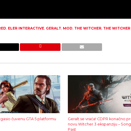
RED
,
ELER INTERACTIVE
,
GERALT
,
MOD
,
THE WITCHER
,
THE WITCHER
gasio čuvenu GTA 5 platformu
Geralt se vraća! CDPR konačno pr
novu Witcher 3 ekspanziju – Song
Past