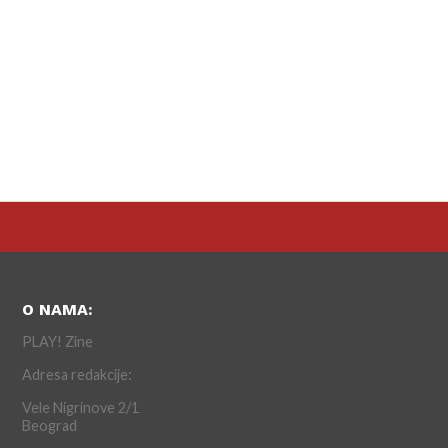
O NAMA:
PLAY! Zine
Adresa redakcije:
Vele Nigrinove 2/1
Beograd