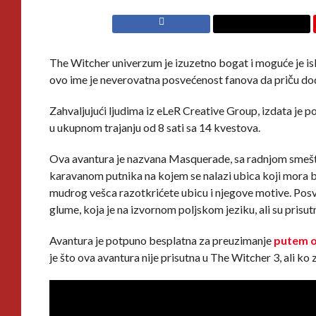
The Witcher univerzum je izuzetno bogat i moguće je iskus
ovo ime je neverovatna posvećenost fanova da priču dod
Zahvaljujući ljudima iz eLeR Creative Group, izdata je
u ukupnom trajanju od 8 sati sa 14 kvestova.
Ova avantura je nazvana Masquerade, sa radnjom smešt
karavanom putnika na kojem se nalazi ubica koji mora bit
mudrog vešca razotkrićete ubicu i njegove motive. Posv
glume, koja je na izvornom poljskom jeziku, ali su prisut
Avantura je potpuno besplatna za preuzimanje
putem o
je što ova avantura nije prisutna u The Witcher 3, ali k