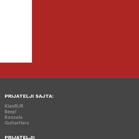
PRIJATELJI SAJTA:
KlanRUR
Beep!
Konzola
GuitarHero
PRIJATELJI: