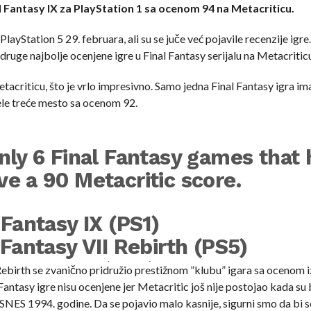
 Fantasy IX za PlayStation 1 sa ocenom 94 na Metacriticu.
 PlayStation 5 29. februara, ali su se juče već pojavile recenzije igr
u druge najbolje ocenjene igre u Final Fantasy serijalu na Metacritic
acriticu, što je vrlo impresivno. Samo jedna Final Fantasy igra ima
 dele treće mesto sa ocenom 92.
nly 6 Final Fantasy games that
e a 90 Metacritic score.
 Fantasy IX (PS1)
 Fantasy VII Rebirth (PS5)
 Fantasy X (PS2)
Rebirth se zvanično pridružio prestižnom ”klubu” igara sa ocenom 
Fantasy igre nisu ocenjene jer Metacritic još nije postojao kada su 
 Fantasy XII (PS2)
a SNES 1994. godine. Da se pojavio malo kasnije, sigurni smo da bi se