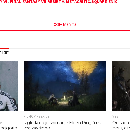
,
,
,
 VII
FINAL FANTASY VII REBIRTH
METACRITIC
SQUARE ENIX
COMMENTS
ELJE
FILMOVI-SERIJE
VESTI
Izgleda da je snimanje Elden Ring filma
he
Od sada 
već završeno
 najgorih
betu, al