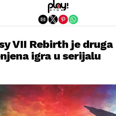
Exit mobile version
sy VII Rebirth je druga
njena igra u serijalu