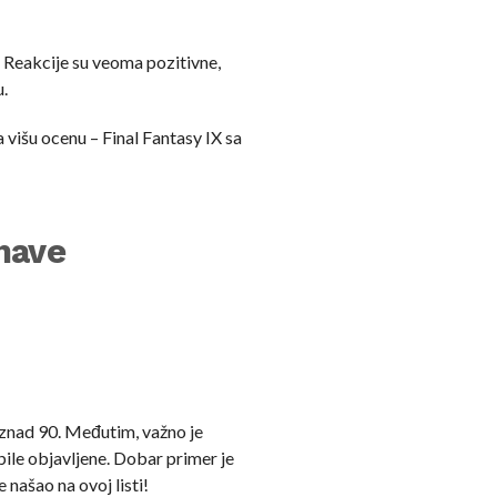
e. Reakcije su veoma pozitivne,
u.
 višu ocenu – Final Fantasy IX sa
 have
iznad 90. Međutim, važno je
bile objavljene. Dobar primer je
 našao na ovoj listi!