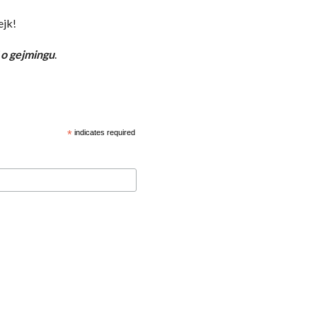
ejk!
 o gejmingu
.
4
*
indicates required