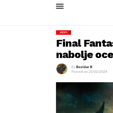
VESTI
Final Fanta
nabolje oce
By
Bozidar R
Posted on
23/02/2024