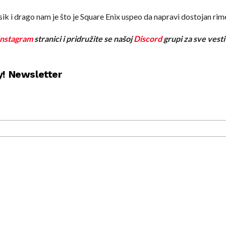
 Fantasy VI Advance (GBA)
 Fantasy XIV: Endwalker (PC)
asik i drago nam je što je Square Enix uspeo da napravi dostojan rim
ter.com/8PvD3wfpvZ
Instagram
stranici i pridružite se našoj
Discord
grupi za sve vesti
(@AndSpaceY)
February 22, 202
y! Newsletter