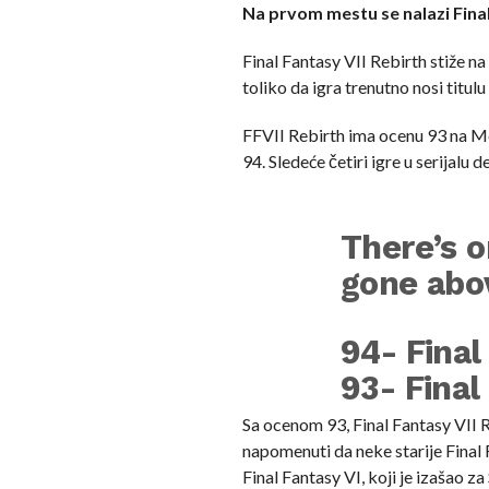
Na prvom mestu se nalazi Final
Final Fantasy VII Rebirth stiže na
toliko da igra trenutno nosi titul
FFVII Rebirth ima ocenu 93 na Met
94. Sledeće četiri igre u serijalu
There’s o
gone abov
94- Final
93- Final
92- Final
Sa ocenom 93, Final Fantasy VII 
napomenuti da neke starije Final 
92- Final
Final Fantasy VI, koji je izašao z