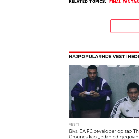
RELATED TOPICS:
FINAL FANTASY
NAJPOPULARNIJE VESTI NED
VESTI
Bivši EA FC developer opisao T
Grounds kao „jedan od njegovih