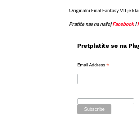
92- Final
92- Final
Originalni Final Fantasy VII je kl
pic.twit
Pratite nas na našoj
Facebook
i
— Andy 
Pretplatite se na Pla
*
Email Address