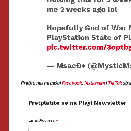
me 2 weeks ago lol
Hopefully God of War M
PlayStation State of P
pic.twitter.com/3optb
— MsaeĐ♦️ (@MysticM
Pratite nas na našoj
Facebook
,
Instagram
i
TikTok
stra
Pretplatite se na Play! Newsletter
*
Email Address