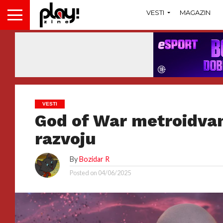
VESTI
MAGAZIN
VESTI
God of War metroidvan
razvoju
By
Bozidar R
Posted on
04/06/2025