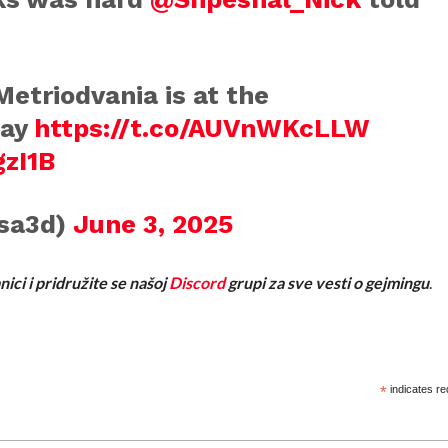
etriodvania is at the
lay
https://t.co/AUVnWKcLLW
gzI1B
sa3d)
June 3, 2025
nici i pridružite se našoj
Discord
grupi za sve vesti o gejmingu
.
*
indicates re