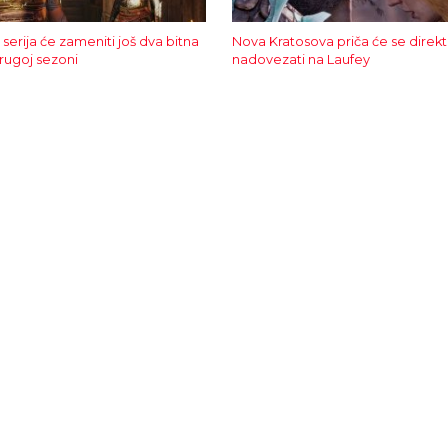
serija će zameniti još dva bitna
Nova Kratosova priča će se direk
rugoj sezoni
nadovezati na Laufey