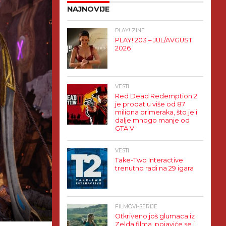
NAJNOVIJE
PLAY! ZINE
PLAY! 203 – JUL/AVGUST
2026
VESTI
Red Dead Redemption 2
je prodat u više od 87
miliona primeraka, što je i
dalje mnogo manje od
GTA V
VESTI
Take-Two Interactive
trenutno radi na 29 igara
FILMOVI-SERIJE
Otkriveno još glumaca iz
Zelda filma, pojaviće se i