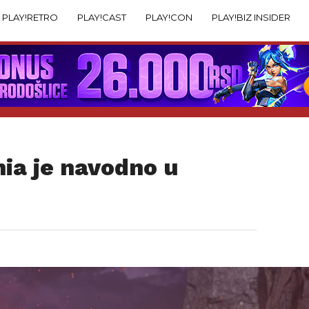
PLAY!RETRO
PLAY!CAST
PLAY!CON
PLAY!BIZ INSIDER
ia je navodno u