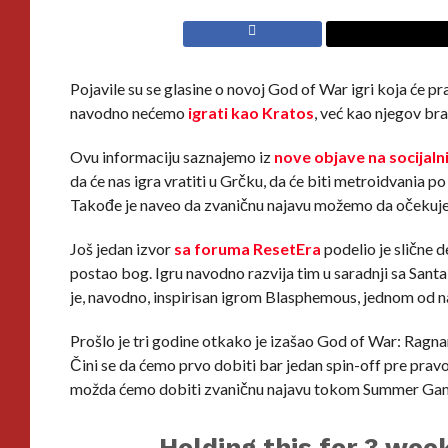
Pojavile su se glasine o novoj God of War igri koja će pr
navodno nećemo
igrati kao Kratos
, već kao njegov br
Ovu informaciju saznajemo iz
nove objave na socija
da će nas igra vratiti u Grčku, da će biti metroidvania 
Takođe je naveo da zvaničnu najavu možemo da očekuj
Još jedan izvor
sa foruma ResetEra
podelio je slične d
postao bog. Igru navodno razvija tim u saradnji sa Sant
je, navodno, inspirisan igrom Blasphemous, jednom od n
Prošlo je tri godine otkako je izašao God of War: Ragna
Čini se da ćemo prvo dobiti bar jedan spin-off pre pravo
možda ćemo dobiti zvaničnu najavu tokom Summer Gam
Holding this for 3 we