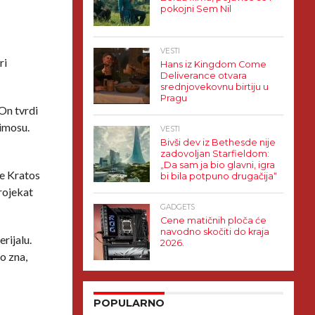
pokojni Sem Nil
VESTI
ri
Hans iz Kingdom Come
Deliverance otvara
srednjovekovnu birtiju u
Pragu
On tvrdi
eimosu.
VESTI
Bivši dev iz Bethesde nije
zadovoljan Starfieldom:
„Da sam ja bio glavni, igra
 je Kratos
bi bila potpuno drugačija“
rojekat
GADGETS
Cene matičnih ploča će
navodno skočiti do kraja
rijalu.
2026.
o zna,
POPULARNO