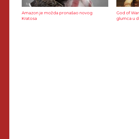
Amazon je možda pronašao novog
God of War 
Kratosa
glumca u d