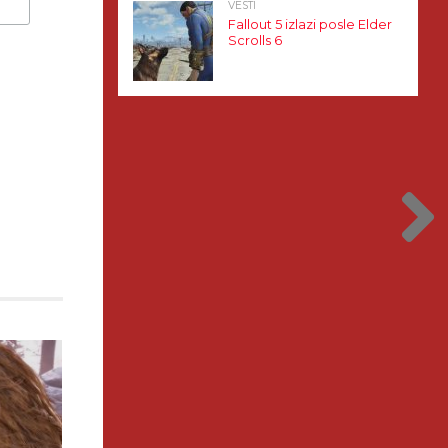
VESTI
Fallout 5 izlazi posle Elder
Scrolls 6