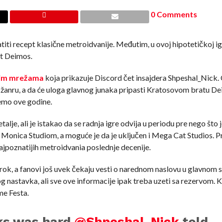
0 Comments
atiti recept klasične metroidvanije. Međutim, u ovoj hipotetičkoj ig
at Deimos.
lnim mrežama
koja prikazuje Discord čet insajdera Shpeshal_Nick. 
po žanru, a da će uloga glavnog junaka pripasti Kratosovom bratu D
emo ove godine.
etalje, ali je istakao da se radnja igre odvija u periodu pre nego što
a Monica Studiom, a moguće je da je uključen i Mega Cat Studios. P
ajpoznatijih metroidvania poslednje decenije.
rok, a fanovi još uvek čekaju vesti o narednom naslovu u glavnom se
g nastavka, ali sve ove informacije ipak treba uzeti sa rezervom. K
e Festa.
eks was hard
@Shpeshal_Nick
told