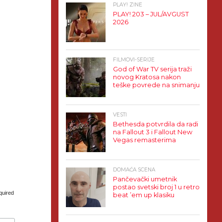
PLAY! ZINE
PLAY! 203 – JUL/AVGUST
2026
FILMOVI-SERIJE
God of War TV serija traži
novog Kratosa nakon
teške povrede na snimanju
VESTI
Bethesda potvrdila da radi
na Fallout 3 i Fallout New
Vegas remasterima
DOMAĆA SCENA
Pančevački umetnik
postao svetski broj 1 u retro
quired
beat ’em up klasiku