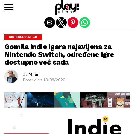
Exit mobile version
NINTENDO SWITCH
Gomila indie igara najavljena za
Nintendo Switch, određene igre
dostupne već sada
By
Milan
Posted on
18/08/2020