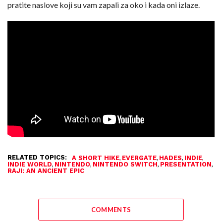
pratite naslove koji su vam zapali za oko i kada oni izlaze.
RELATED TOPICS:
,
,
,
,
A SHORT HIKE
EVERGATE
HADES
INDIE
,
,
,
,
INDIE WORLD
NINTENDO
NINTENDO SWITCH
PRESENTATION
RAJI: AN ANCIENT EPIC
COMMENTS