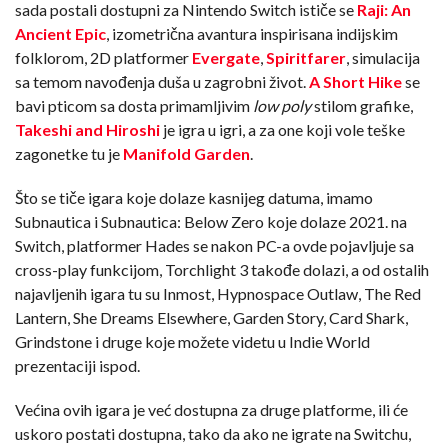
sada postali dostupni za Nintendo Switch ističe se
Raji: An
Ancient Epic
, izometrična avantura inspirisana indijskim
folklorom, 2D platformer
Evergate
,
Spiritfarer
, simulacija
sa temom navođenja duša u zagrobni život.
A Short Hike
se
bavi pticom sa dosta primamljivim
low poly
stilom grafike,
Takeshi and Hiroshi
je igra u igri, a za one koji vole teške
zagonetke tu je
Manifold Garden
.
Što se tiče igara koje dolaze kasnijeg datuma, imamo
Subnautica i Subnautica: Below Zero koje dolaze 2021. na
Switch, platformer Hades se nakon PC-a ovde pojavljuje sa
cross-play funkcijom, Torchlight 3 takođe dolazi, a od ostalih
najavljenih igara tu su Inmost, Hypnospace Outlaw, The Red
Lantern, She Dreams Elsewhere, Garden Story, Card Shark,
Grindstone i druge koje možete videtu u Indie World
prezentaciji ispod.
Većina ovih igara je već dostupna za druge platforme, ili će
uskoro postati dostupna, tako da ako ne igrate na Switchu,