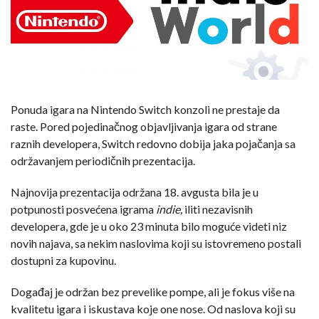
Ponuda igara na Nintendo Switch konzoli ne prestaje da
raste. Pored pojedinačnog objavljivanja igara od strane
raznih developera, Switch redovno dobija jaka pojačanja sa
održavanjem periodičnih prezentacija.
Najnovija prezentacija održana 18. avgusta bila je u
potpunosti posvećena igrama
indie,
iliti nezavisnih
developera, gde je u oko 23 minuta bilo moguće videti niz
novih najava, sa nekim naslovima koji su istovremeno postali
dostupni za kupovinu.
Događaj je održan bez prevelike pompe, ali je fokus više na
kvalitetu igara i iskustava koje one nose. Od naslova koji su