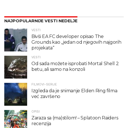
NAJPOPULARNIJE VESTI NEDELJE
VESTI
Bivši EA FC developer opisao The
Grounds kao „jedan od njegovih najgorih
projekata“
VESTI
Od sada možete isprobati Mortal Shell 2
betu, ali samo na konzoli
FILMOVI-SERIJE
Izgleda da je snimanje Elden Ring filma
već završeno
OPISI
Zaraza sa (ma)stilom! – Splatoon Raiders
recenzija