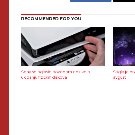
RECOMMENDED FOR YOU
Sony se oglasio povodom odluke o
Stigla je p
ukidanju fizičkih diskova
avgust