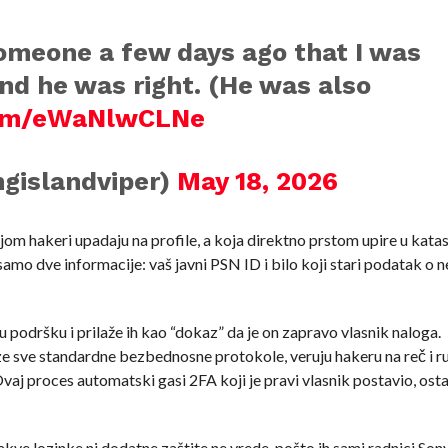
someone a few days ago that I was
and he was right. (He was also
.com/eWaNlwCLNe
ngislandviper)
May 18, 2026
ojom hakeri upadaju na profile, a koja direktno prstom upire u kata
mo dve informacije: vaš javni PSN ID i bilo koji stari podatak o 
podršku i prilaže ih kao “dokaz” da je on zapravo vlasnik naloga.
e sve standardne bezbednosne protokole, veruju hakeru na reč i r
j proces automatski gasi 2FA koji je pravi vlasnik postavio, osta
kve lozinke ni dodatne zaštite ne vrede, pošto ih sami radnici Son