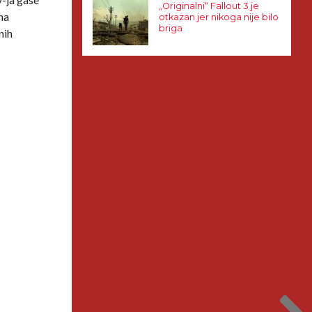
„Originalni“ Fallout 3 je
 na
otkazan jer nikoga nije bilo
briga
nih