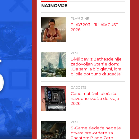
NAJNOVIJE
PLAY! ZINE
PLAY! 203 – JUL/AVGUST
2026
VESTI
Bivši dev iz Bethesde nije
zadovoljan Starfieldom:
„Da sam ja bio glavni, igra
bi bila potpuno drugačija“
GADGETS
Cene matičnih ploča će
navodno skočiti do kraja
2026.
VESTI
S-Game sledeće nedelje
otvara pre-ordere za
Phantom Blade Zero