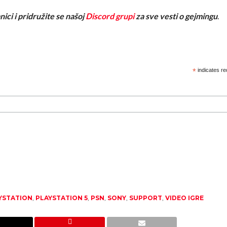
nici i pridružite se našoj
Discord grupi
za sve vesti o gejmingu
.
*
indicates re
YSTATION
,
PLAYSTATION 5
,
PSN
,
SONY
,
SUPPORT
,
VIDEO IGRE