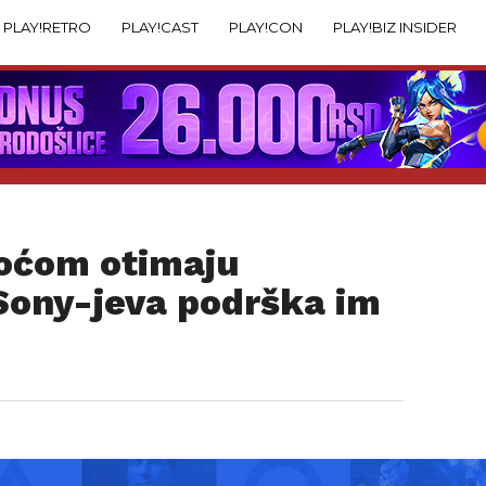
PLAY!RETRO
PLAY!CAST
PLAY!CON
PLAY!BIZ INSIDER
koćom otimaju
 Sony-jeva podrška im