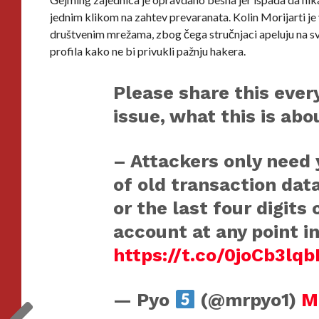
jednim klikom na zahtev prevaranata. Kolin Morijarti je 
društvenim mrežama, zbog čega stručnjaci apeluju na sve
profila kako ne bi privukli pažnju hakera.
Please share this ever
issue, what this is abo
– Attackers only need 
of old transaction data
or the last four digits
account at any point i
https://t.co/0joCb3lqb
— Pyo
(@mrpyo1)
M