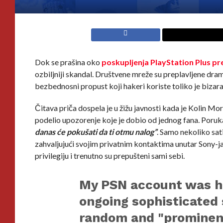
Dok se prašina oko
poskupljenja PlayStation Plus pr
ozbiljniji skandal. Društvene mreže su preplavljene dra
bezbednosni propust koji hakeri koriste toliko je bizara
Čitava priča dospela je u žižu javnosti kada je Kolin Mo
podelio upozorenje koje je dobio od jednog fana. Poruka
danas će pokušati da ti otmu nalog”
. Samo nekoliko sati 
zahvaljujući svojim privatnim kontaktima unutar Sony-ja,
privilegiju i trenutno su prepušteni sami sebi.
My PSN account was ha
ongoing sophisticated 
random and "prominent