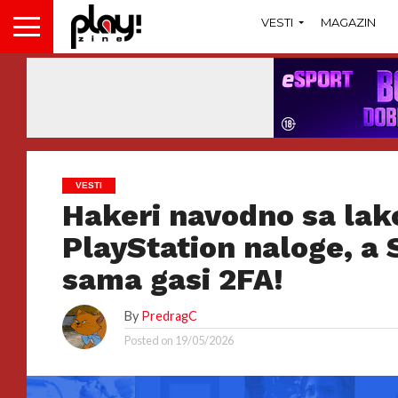
VESTI
MAGAZIN
VESTI
Hakeri navodno sa la
PlayStation naloge, a
sama gasi 2FA!
By
PredragC
Posted on
19/05/2026