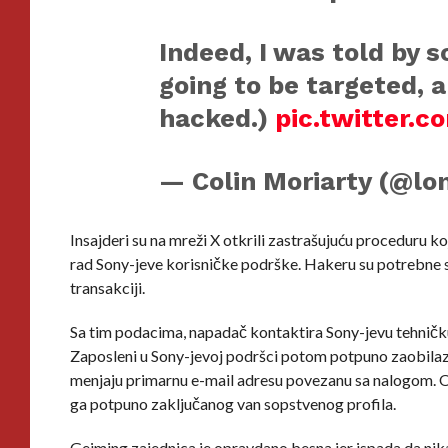
Indeed, I was told by 
going to be targeted, 
hacked.)
pic.twitter
— Colin Moriarty (@lo
Insajderi su na mreži X otkrili zastrašujuću proceduru k
rad Sony-jeve korisničke podrške. Hakeru su potrebne sa
transakciji.
Sa tim podacima, napadač kontaktira Sony-jevu tehničku 
Zaposleni u Sony-jevoj podršci potom potpuno zaobilaz
menjaju primarnu e-mail adresu povezanu sa nalogom. Ova
ga potpuno zaključanog van sopstvenog profila.
Gejming zajednica je opravdano besna jer ispada da nika