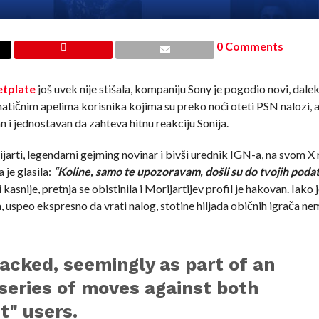
0 Comments
etplate
još uvek nije stišala, kompaniju Sony je pogodio novi, dale
matičnim apelima korisnika kojima su preko noći oteti PSN nalozi, 
n i jednostavan da zahteva hitnu reakciju Sonija.
rijarti, legendarni gejming novinar i bivši urednik IGN-a, na svom X
 je glasila:
“Koline, samo te upozoravam, došli su do tvojih podat
kasnije, pretnja se obistinila i Morijartijev profil je hakovan. Iako j
 uspeo ekspresno da vrati nalog, stotine hiljada običnih igrača ne
cked, seemingly as part of an
series of moves against both
" users.