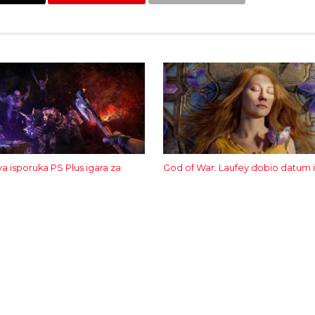
rva isporuka PS Plus igara za
God of War: Laufey dobio datum i