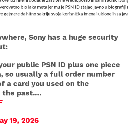
verovatno bio laka meta jer mu je PSN ID stajao javno u biografiji
 gejmere da hitno sakriju svoja korisnička imena i uklone ih sa jav
ywhere, Sony has a huge security
ut:
your public PSN ID plus one piece
, so usually a full order number
 of a card you used on the
n the past.…
F
ay 19, 2026