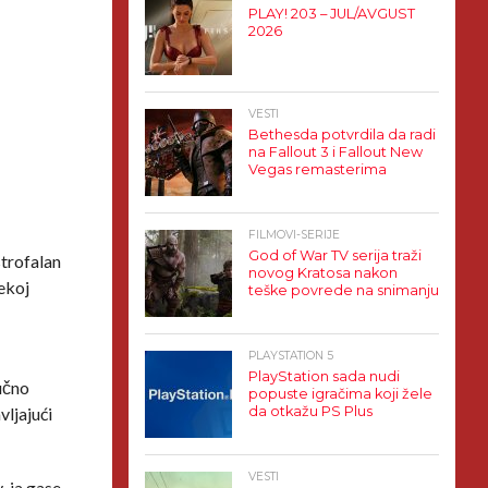
PLAY! 203 – JUL/AVGUST
2026
VESTI
Bethesda potvrdila da radi
na Fallout 3 i Fallout New
Vegas remasterima
FILMOVI-SERIJE
God of War TV serija traži
strofalan
novog Kratosa nakon
nekoj
teške povrede na snimanju
PLAYSTATION 5
PlayStation sada nudi
učno
popuste igračima koji žele
vljajući
da otkažu PS Plus
VESTI
y-ja gase