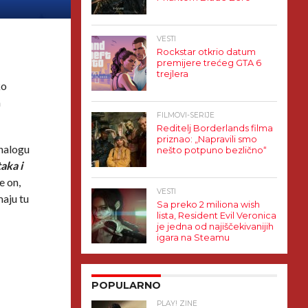
VESTI
Rockstar otkrio datum
premijere trećeg GTA 6
trejlera
ko
a
FILMOVI-SERIJE
Reditelj Borderlands filma
priznao: „Napravili smo
 nalogu
nešto potpuno bezlično“
aka i
e on,
VESTI
maju tu
Sa preko 2 miliona wish
lista, Resident Evil Veronica
je jedna od najiščekivanijih
igara na Steamu
POPULARNO
PLAY! ZINE