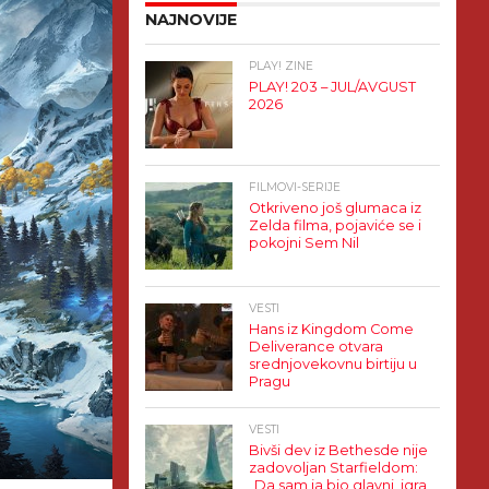
NAJNOVIJE
PLAY! ZINE
PLAY! 203 – JUL/AVGUST
2026
FILMOVI-SERIJE
Otkriveno još glumaca iz
Zelda filma, pojaviće se i
pokojni Sem Nil
VESTI
Hans iz Kingdom Come
Deliverance otvara
srednjovekovnu birtiju u
Pragu
VESTI
Bivši dev iz Bethesde nije
zadovoljan Starfieldom:
„Da sam ja bio glavni, igra