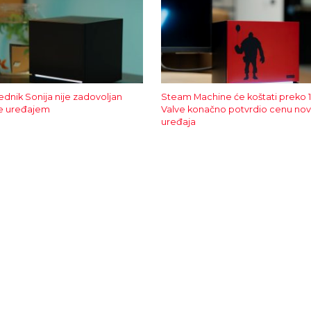
ednik Sonija nije zadovoljan
Steam Machine će koštati preko 
e uređajem
Valve konačno potvrdio cenu no
uređaja