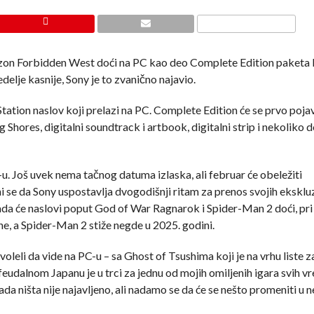
orizon Forbidden West doći na PC kao deo Complete Edition paketa 
delje kasnije, Sony je to zvanično najavio.
ation naslov koji prelazi na PC. Complete Edition će se prvo pojav
 Shores, digitalni soundtrack i artbook, digitalni strip i nekoliko 
u. Još uvek nema tačnog datuma izlaska, ali februar će obeležiti
ini se da Sony uspostavlja dvogodišnji ritam za prenos svojih eksklu
da će naslovi poput God of War Ragnarok i Spider-Man 2 doći, pri
e, a Spider-Man 2 stiže negde u 2025. godini.
oleli da vide na PC-u – sa Ghost of Tsushima koji je na vrhu liste z
eudalnom Japanu je u trci za jednu od mojih omiljenih igara svih v
ada ništa nije najavljeno, ali nadamo se da će se nešto promeniti u