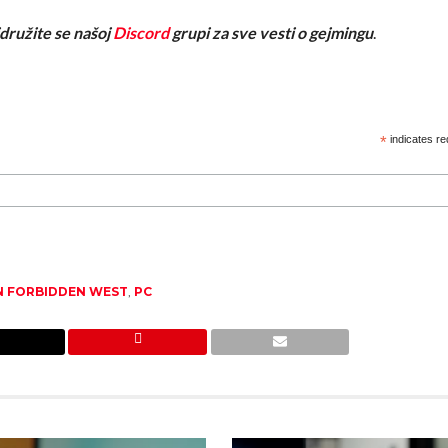
ridružite se našoj
Discord
grupi za sve vesti o gejmingu
.
*
indicates re
N FORBIDDEN WEST
,
PC