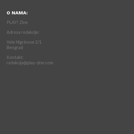
O NAMA:
PLAY! Zine
Adresa redakcije:
Vele Nigrinove 2/1
Beograd
Kontakt:
redakcija@play-zine.com