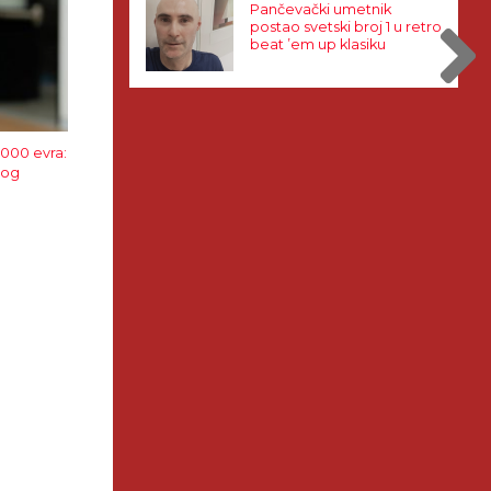
Pančevački umetnik
postao svetski broj 1 u retro
beat ’em up klasiku
1000 evra:
vog