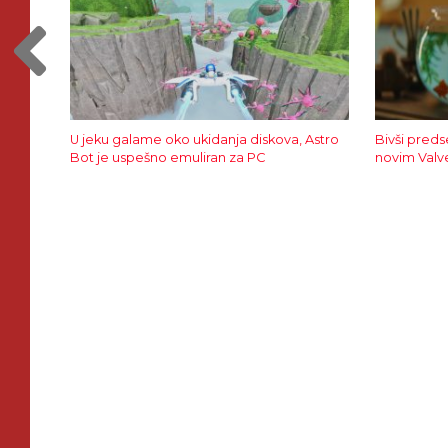
U jeku galame oko ukidanja diskova, Astro
Bivši preds
Bot je uspešno emuliran za PC
novim Valv