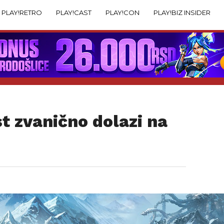
PLAY!RETRO
PLAY!CAST
PLAY!CON
PLAY!BIZ INSIDER
t zvanično dolazi na