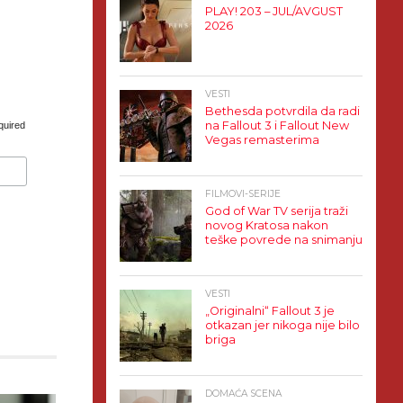
PLAY! 203 – JUL/AVGUST
2026
VESTI
Bethesda potvrdila da radi
na Fallout 3 i Fallout New
quired
Vegas remasterima
FILMOVI-SERIJE
God of War TV serija traži
novog Kratosa nakon
teške povrede na snimanju
VESTI
„Originalni“ Fallout 3 je
otkazan jer nikoga nije bilo
briga
DOMAĆA SCENA