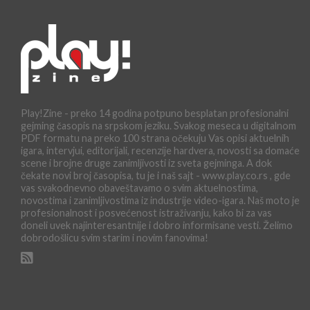
Play!Zine - preko 14 godina potpuno besplatan profesionalni
gejming časopis na srpskom jeziku. Svakog meseca u digitalnom
PDF formatu na preko 100 strana očekuju Vas opisi aktuelnih
igara, intervjui, editorijali, recenzije hardvera, novosti sa domaće
scene i brojne druge zanimljivosti iz sveta gejminga. A dok
čekate novi broj časopisa, tu je i naš sajt - www.play.co.rs , gde
vas svakodnevno obaveštavamo o svim aktuelnostima,
novostima i zanimljivostima iz industrije video-igara. Naš moto je
profesionalnost i posvećenost istraživanju, kako bi za vas
doneli uvek najinteresantnije i dobro informisane vesti. Želimo
dobrodošlicu svim starim i novim fanovima!