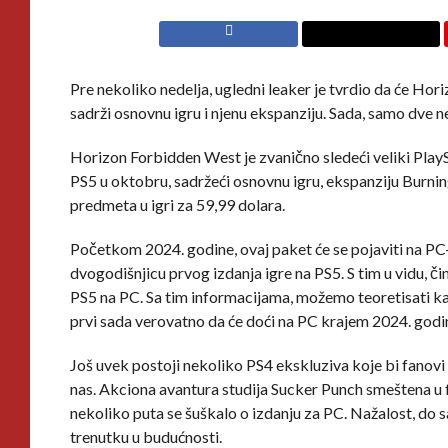
Pre nekoliko nedelja, ugledni leaker je tvrdio da će H
sadrži osnovnu igru i njenu ekspanziju. Sada, samo dve ne
Horizon Forbidden West je zvanično sledeći veliki PlaySt
PS5 u oktobru, sadržeći osnovnu igru, ekspanziju Burning
predmeta u igri za 59,99 dolara.
Početkom 2024. godine, ovaj paket će se pojaviti na PC-
dvogodišnjicu prvog izdanja igre na PS5. S tim u vidu, č
PS5 na PC. Sa tim informacijama, možemo teoretisati ka
prvi sada verovatno da će doći na PC krajem 2024. godin
Još uvek postoji nekoliko PS4 ekskluziva koje bi fanovi v
nas. Akciona avantura studija Sucker Punch smeštena u f
nekoliko puta se šuškalo o izdanju za PC. Nažalost, do s
trenutku u budućnosti.