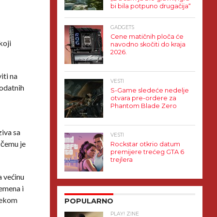
bi bila potpuno drugačija“
GADGETS
Cene matičnih ploča će
koji
navodno skočiti do kraja
2026.
iti na
VESTI
dodatnih
S-Game sledeće nedelje
otvara pre-ordere za
Phantom Blade Zero
ziva sa
VESTI
 čemu je
Rockstar otkrio datum
premijere trećeg GTA 6
trejlera
a većinu
remena i
 nekom
POPULARNO
PLAY! ZINE