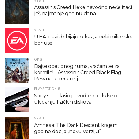
VESTI
Assassin’s Creed Hexe navodno neće izaći
još najmanje godinu dana
VESTI
U EA, neki dobijaju otkaz, a neki milionske
bonuse
OPISI
Dajte opet onog ruma, vraćam se za
kormilo! – Assassin’s Creed Black Flag
Resynced recenzija
PLAYSTATION 5
Sony se oglasio povodom odluke o
ukidanju fizičkih diskova
VESTI
Amnesia: The Dark Descent krajem
godine dobija „novu verziju“