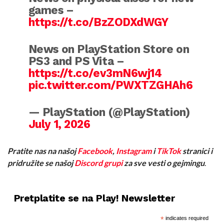
games –
https://t.co/BzZODXdWGY
News on PlayStation Store on
PS3 and PS Vita –
https://t.co/ev3mN6wj14
pic.twitter.com/PWXTZGHAh6
— PlayStation (@PlayStation)
July 1, 2026
Pratite nas na našoj
Facebook
,
Instagram
i
TikTok
stranici i
pridružite se našoj
Discord grupi
za sve vesti o gejmingu
.
Pretplatite se na Play! Newsletter
*
indicates required