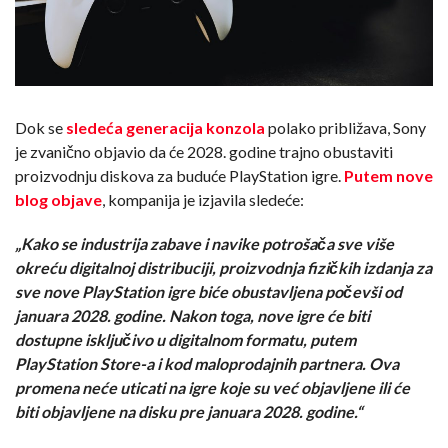
Dok se
sledeća generacija konzola
polako približava, Sony
je zvanično objavio da će 2028. godine trajno obustaviti
proizvodnju diskova za buduće PlayStation igre.
Putem nove
blog objave
, kompanija je izjavila sledeće:
„Kako se industrija zabave i navike potrošača sve više
okreću digitalnoj distribuciji, proizvodnja fizičkih izdanja za
sve nove PlayStation igre biće obustavljena počevši od
januara 2028. godine. Nakon toga, nove igre će biti
dostupne isključivo u digitalnom formatu, putem
PlayStation Store-a i kod maloprodajnih partnera. Ova
promena neće uticati na igre koje su već objavljene ili će
biti objavljene na disku pre januara 2028. godine.“