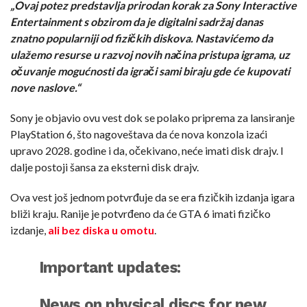
„Ovaj potez predstavlja prirodan korak za Sony Interactive
Entertainment s obzirom da je digitalni sadržaj danas
znatno popularniji od fizičkih diskova. Nastavićemo da
ulažemo resurse u razvoj novih načina pristupa igrama, uz
očuvanje mogućnosti da igrači sami biraju gde će kupovati
nove naslove.“
Sony je objavio ovu vest dok se polako priprema za lansiranje
PlayStation 6, što nagoveštava da će nova konzola izaći
upravo 2028. godine i da, očekivano, neće imati disk drajv. I
dalje postoji šansa za eksterni disk drajv.
Ova vest još jednom potvrđuje da se era fizičkih izdanja igara
bliži kraju. Ranije je potvrđeno da će GTA 6 imati fizičko
izdanje,
ali bez diska u omotu
.
Important updates:
News on physical discs for new