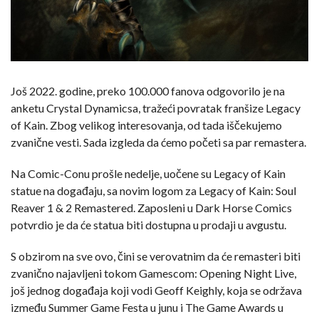
Još 2022. godine, preko 100.000 fanova odgovorilo je na
anketu Crystal Dynamicsa, tražeći povratak franšize Legacy
of Kain. Zbog velikog interesovanja, od tada iščekujemo
zvanične vesti. Sada izgleda da ćemo početi sa par remastera.
Na Comic-Conu prošle nedelje, uočene su Legacy of Kain
statue na događaju, sa novim logom za Legacy of Kain: Soul
Reaver 1 & 2 Remastered. Zaposleni u Dark Horse Comics
potvrdio je da će statua biti dostupna u prodaji u avgustu.
S obzirom na sve ovo, čini se verovatnim da će remasteri biti
zvanično najavljeni tokom Gamescom: Opening Night Live,
još jednog događaja koji vodi Geoff Keighly, koja se održava
između Summer Game Festa u junu i The Game Awards u