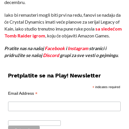
decembru.
Iako bi remasteri mogli biti prvi na redu, fanovi se nadaju da
će Crystal Dynamics imati veće planove za serijal Legacy of
Kain, iako studio trenutno ima pune ruke posla
sa sledećom
Tomb Raider igrom
, koju će objaviti Amazon Games.
Pratite nas na našoj
Facebook
i
Instagram
stranici i
pridružite se našoj
Discord
grupi za sve vesti o gejmingu
.
Pretplatite se na Play! Newsletter
*
indicates required
*
Email Address