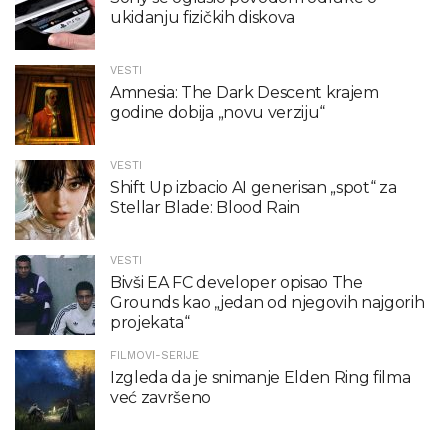
ukidanju fizičkih diskova
VESTI
Amnesia: The Dark Descent krajem
godine dobija „novu verziju“
VESTI
Shift Up izbacio AI generisan „spot“ za
Stellar Blade: Blood Rain
VESTI
Bivši EA FC developer opisao The
Grounds kao „jedan od njegovih najgorih
projekata“
FILMOVI-SERIJE
Izgleda da je snimanje Elden Ring filma
već završeno