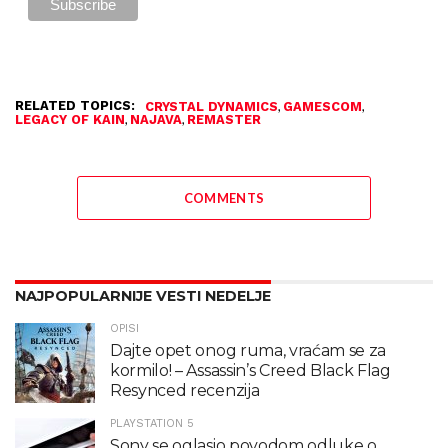
RELATED TOPICS:
,
,
CRYSTAL DYNAMICS
GAMESCOM
,
,
LEGACY OF KAIN
NAJAVA
REMASTER
COMMENTS
NAJPOPULARNIJE VESTI NEDELJE
OPISI
Dajte opet onog ruma, vraćam se za
kormilo! – Assassin’s Creed Black Flag
Resynced recenzija
PLAYSTATION 5
Sony se oglasio povodom odluke o