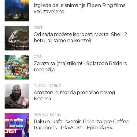
Izgleda da je snimanje Elden Ring filma
već završeno
VESTI
Od sada možete isprobati Mortal Shell 2
betu, ali samo na konzoli
OPISI
Zaraza sa (ma)stilom! – Splatoon Raiders
recenzija
FILMOVI-SERIJE
Amazon je možda pronašao novog
Kratosa
DOMAĆA SCENA
Rakuni, kafa i svemir: Priča iza igre Coffee
Raccoons – Play!Cast – Epizoda 54