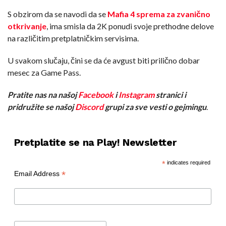
S obzirom da se navodi da se
Mafia 4 sprema za zvanično
otkrivanje
, ima smisla da 2K ponudi svoje prethodne delove
na različitim pretplatničkim servisima.
U svakom slučaju, čini se da će avgust biti prilično dobar
mesec za Game Pass.
Pratite nas na našoj
Facebook
i
Instagram
stranici i
pridružite se našoj
Discord
grupi za sve vesti o gejmingu
.
Pretplatite se na Play! Newsletter
*
indicates required
*
Email Address