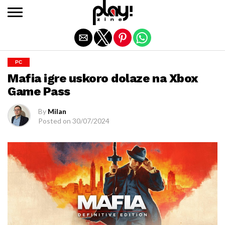
Exit mobile version
PC
Mafia igre uskoro dolaze na Xbox
Game Pass
By
Milan
Posted on
30/07/2024