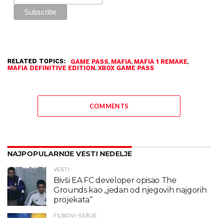
RELATED TOPICS:
,
,
,
GAME PASS
MAFIA
MAFIA 1 REMAKE
,
MAFIA DEFINITIVE EDITION
XBOX GAME PASS
COMMENTS
NAJPOPULARNIJE VESTI NEDELJE
VESTI
Bivši EA FC developer opisao The
Grounds kao „jedan od njegovih najgorih
projekata“
FILMOVI-SERIJE