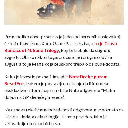
Pre nekoliko dana, procurio je jedan od narednih naslova koji
će biti objavljen na Xbox Game Pass servisu, a
to je Crash
Bandicoot N. Sane Trilogy
, koji bi trebalo da stigne u
avgustu. Ubrzo nakon toga, procurio je i drugi naslov za
avgust, a to je Mafia koja bi uskoro trebalo da bude dodata.
Kako je izvestio poznati insajder
NateDrake putem
ResetEre
, leakeru je postavljeno pitanje da li ima neke
ekskluzivne informacije, na šta je Nate odgovorio “Mafia
dolazi na GP sledećeg meseca”.
Na osnovu relativne neodređenosti odgovora, nije poznato da
li će biti dodata cela trilogija ili samo prvi deo, iako je
verovatnije da će to biti prvo.