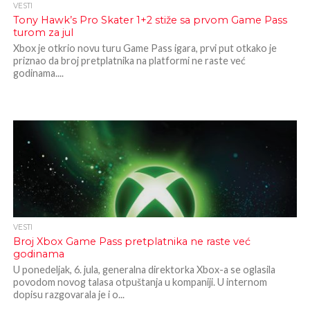
VESTI
Tony Hawk’s Pro Skater 1+2 stiže sa prvom Game Pass
turom za jul
Xbox je otkrio novu turu Game Pass igara, prvi put otkako je
priznao da broj pretplatnika na platformi ne raste već
godinama....
VESTI
Broj Xbox Game Pass pretplatnika ne raste već
godinama
U ponedeljak, 6. jula, generalna direktorka Xbox-a se oglasila
povodom novog talasa otpuštanja u kompaniji. U internom
dopisu razgovarala je i o...