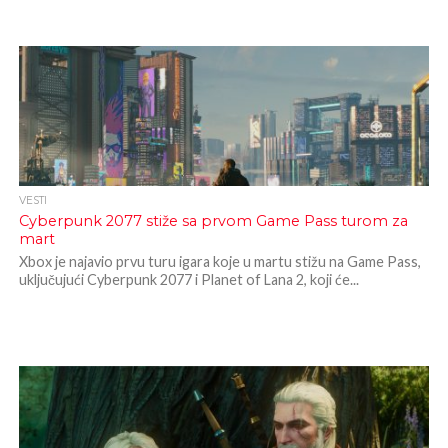
VESTI
Cyberpunk 2077 stiže sa prvom Game Pass turom za
mart
Xbox je najavio prvu turu igara koje u martu stižu na Game Pass,
uključujući Cyberpunk 2077 i Planet of Lana 2, koji će...