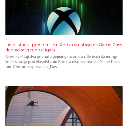
VESTI
Lideri studija pod okriljem Xboxa smatraju da Game Pass
degradira vrednost igara
Novi izveštaji dva poznata gejming novinara otkrivaju da mnogi
lideri studija pod vlasništvom Xbox-a nisu zadovoljni Game Pass-
om. Centar rasprave su „Day...