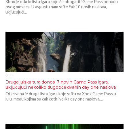
Xbox je otkrio listu igara koje će obogatiti Game Pass ponudu
ovog meseca. U avgustu nam stiže čak 10 novih naslova,
uključujući...
VESTI
Druga julska tura donosi 7 novih Game Pass igara,
uključujući nekoliko dugoočekivanih day one naslova
Otkrivena je druga lista igara koje stižu na Xbox Game Pass u
julu, među kojima su čak četiri velika day one naslova,...