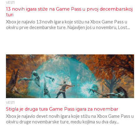
VESTI
13 novih igara stiže na Game Pass u prvoj decembarskoj
turi
Xbox je najavio 13 novih igara koje stižu na Xbox Game Pass u
okviru prve decembarske ture. Najavljen još u novembru, Lost...
VESTI
Stigla je druga tura Game Pass igara za novembar
Xbox je najavio devet novih igara koje stižu na Xbox Game Pass u
okviru druge novembarske ture, među kojima su dva day...