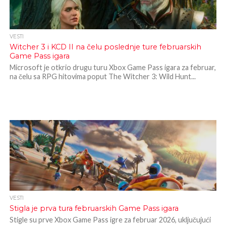
VESTI
Witcher 3 i KCD II na čelu poslednje ture februarskih
Game Pass igara
Microsoft je otkrio drugu turu Xbox Game Pass igara za februar,
na čelu sa RPG hitovima poput The Witcher 3: Wild Hunt...
VESTI
Stigla je prva tura februarskih Game Pass igara
Stigle su prve Xbox Game Pass igre za februar 2026, uključujući