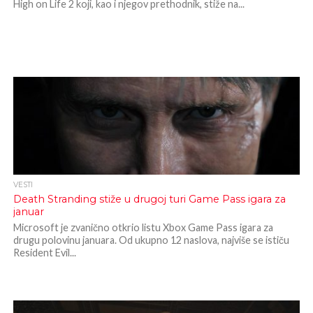
High on Life 2 koji, kao i njegov prethodnik, stiže na...
VESTI
Death Stranding stiže u drugoj turi Game Pass igara za
januar
Microsoft je zvanično otkrio listu Xbox Game Pass igara za
drugu polovinu januara. Od ukupno 12 naslova, najviše se ističu
Resident Evil...