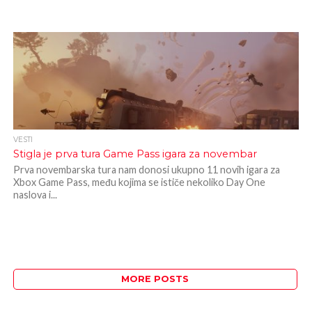
VESTI
Stigla je prva tura Game Pass igara za novembar
Prva novembarska tura nam donosi ukupno 11 novih igara za
Xbox Game Pass, među kojima se ističe nekoliko Day One
naslova i...
MORE POSTS