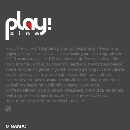
Play!Zine - preko 14 godina potpuno besplatan profesionalni
gejming časopis na srpskom jeziku. Svakog meseca u digitalnom
PDF formatu na preko 100 strana očekuju Vas opisi aktuelnih
igara, intervjui, editorijali, recenzije hardvera, novosti sa domaće
scene i brojne druge zanimljivosti iz sveta gejminga. A dok čekate
novi broj časopisa, tu je i naš sajt - www.play.co.rs , gde vas
svakodnevno obaveštavamo o svim aktuelnostima, novostima i
zanimljivostima iz industrije video-igara. Naš moto je
profesionalnost i posvećenost istraživanju, kako bi za vas doneli
uvek najinteresantnije i dobro informisane vesti. Želimo
dobrodošlicu svim starim i novim fanovima!
O NAMA: