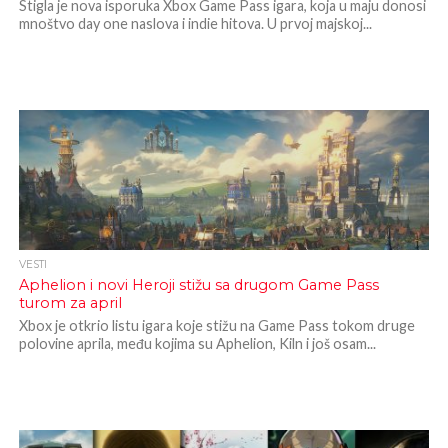
Stigla je nova isporuka Xbox Game Pass igara, koja u maju donosi
mnoštvo day one naslova i indie hitova. U prvoj majskoj...
VESTI
Aphelion i novi Heroji stižu sa drugom Game Pass
turom za april
Xbox je otkrio listu igara koje stižu na Game Pass tokom druge
polovine aprila, među kojima su Aphelion, Kiln i još osam...