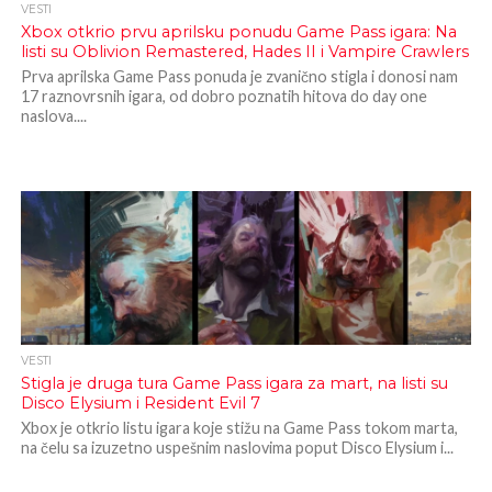
VESTI
Xbox otkrio prvu aprilsku ponudu Game Pass igara: Na
listi su Oblivion Remastered, Hades II i Vampire Crawlers
Prva aprilska Game Pass ponuda je zvanično stigla i donosi nam
17 raznovrsnih igara, od dobro poznatih hitova do day one
naslova....
VESTI
Stigla je druga tura Game Pass igara za mart, na listi su
Disco Elysium i Resident Evil 7
Xbox je otkrio listu igara koje stižu na Game Pass tokom marta,
na čelu sa izuzetno uspešnim naslovima poput Disco Elysium i...