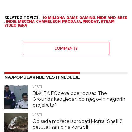
RELATED TOPICS:
,
,
,
10 MILIONA
GAME
GAMING
HIDE AND SEEK
,
,
,
,
,
,
INDIE
MECCHA CHAMELEON
PRODAJA
PRODAT
STEAM
VIDEO IGRA
COMMENTS
NAJPOPULARNIJE VESTI NEDELJE
VESTI
Bivši EA FC developer opisao The
Grounds kao „jedan od njegovih najgorih
projekata“
VESTI
Od sada možete isprobati Mortal Shell 2
betu, ali samo na konzoli