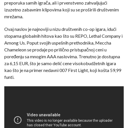
preporuka samih igrača, ali i prvenstveno zahvaljujući
izuzetno zabavnim klipovima koji su se proširili društvenim
mrežama.
Ovaj naslov je najnoviji u nizu društvenih co-op igara, idući
stopama globalnih hitova kao što su REPO, Lethal Company i
Among Us. Poput svojih uspešnih prethodnika, Meccha
Chameleon se prodaje po prilično pristupačnoj ceni u
poređenju sa mnogim AAA naslovima. Trenutno je dostupna
za 6,15 EUR, što je samo delić cene visokobudžetnih igara
kao što je na primer nedavni 007 First Light, koji košta 59,99
funti.