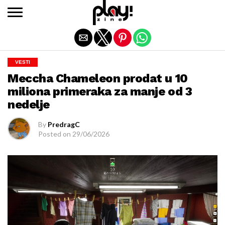
Exit mobile version
VESTI
Meccha Chameleon prodat u 10
miliona primeraka za manje od 3
nedelje
By
PredragC
Posted on
29/06/2026