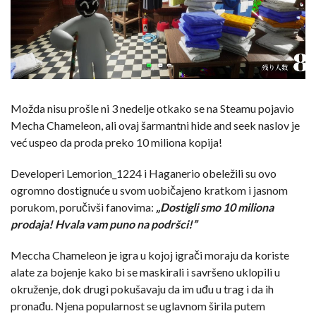
Možda nisu prošle ni 3 nedelje otkako se na Steamu pojavio
Mecha Chameleon, ali ovaj šarmantni hide and seek naslov je
već uspeo da proda preko 10 miliona kopija!
Developeri Lemorion_1224 i Haganerio obeležili su ovo
ogromno dostignuće u svom uobičajeno kratkom i jasnom
porukom, poručivši fanovima:
„Dostigli smo 10 miliona
prodaja! Hvala vam puno na podršci!”
Meccha Chameleon je igra u kojoj igrači moraju da koriste
alate za bojenje kako bi se maskirali i savršeno uklopili u
okruženje, dok drugi pokušavaju da im uđu u trag i da ih
pronađu. Njena popularnost se uglavnom širila putem