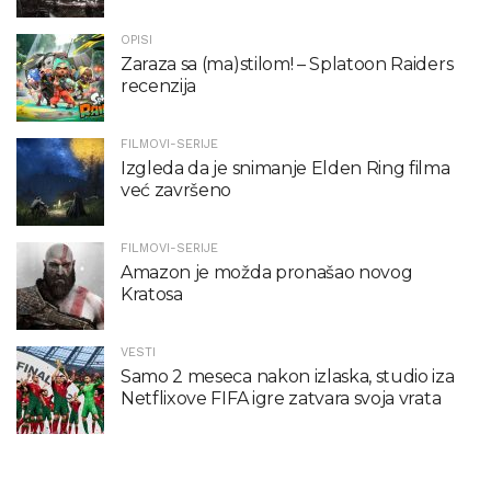
OPISI
Zaraza sa (ma)stilom! – Splatoon Raiders
recenzija
FILMOVI-SERIJE
Izgleda da je snimanje Elden Ring filma
već završeno
FILMOVI-SERIJE
Amazon je možda pronašao novog
Kratosa
VESTI
Samo 2 meseca nakon izlaska, studio iza
Netflixove FIFA igre zatvara svoja vrata