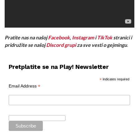
Pratite nas na našoj
Facebook
,
Instagram
i
TikTok
stranici i
pridružite se našoj
Discord grupi
za sve vesti o gejmingu
.
Pretplatite se na Play! Newsletter
*
indicates required
*
Email Address