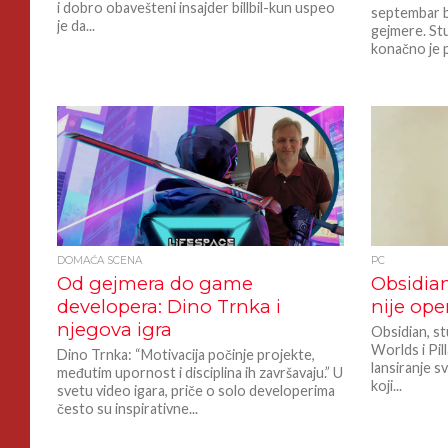
i dobro obavešteni insajder billbil-kun uspeo
septembar b
je da...
gejmere. St
konačno je p
DOMAĆA SCENA
PC
Od gejmera do game
Obsidia
developera: Dino Trnka i
nije op
njegova igra
Obsidian, s
Worlds i Pil
Dino Trnka: “Motivacija počinje projekte,
lansiranje 
međutim upornost i disciplina ih završavaju.” U
koji...
svetu video igara, priče o solo developerima
često su inspirativne...