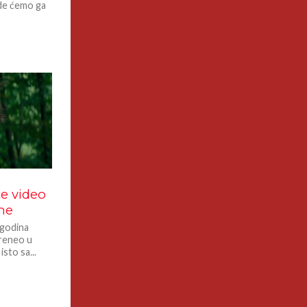
gde ćemo ga
ce video
ine
 godina
preneo u
isto sa...