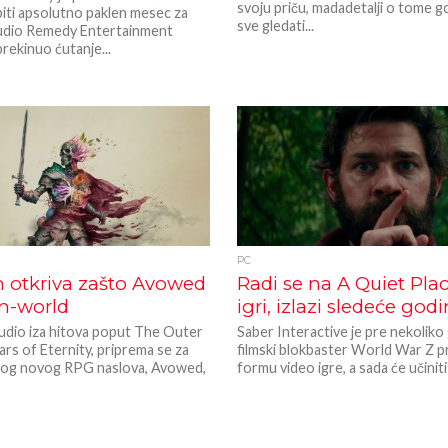
svoju priču, madadetalji o tome 
iti apsolutno paklen mesec za
sve gledati...
udio Remedy Entertainment
rekinuo ćutanje...
PC
n otkriva zašto Avowed
Radi se na A Quiet Pla
en-world
igri, izlazi sledeće god
tudio iza hitova poput The Outer
Saber Interactive je pre nekoliko
lars of Eternity, priprema se za
filmski blokbaster World War Z 
svog novog RPG naslova, Avowed,
formu video igre, a sada će učiniti 