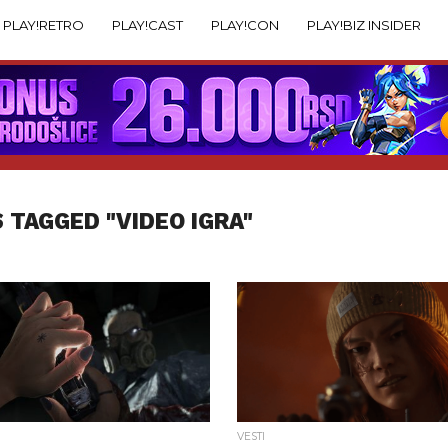
PLAY!RETRO
PLAY!CAST
PLAY!CON
PLAY!BIZ INSIDER
 TAGGED "VIDEO IGRA"
VESTI