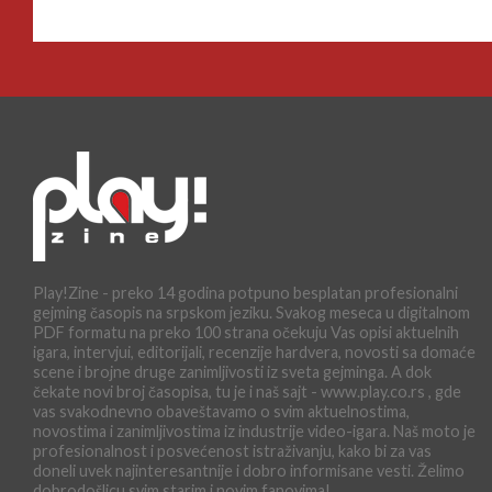
Play!Zine - preko 14 godina potpuno besplatan profesionalni
gejming časopis na srpskom jeziku. Svakog meseca u digitalnom
PDF formatu na preko 100 strana očekuju Vas opisi aktuelnih
igara, intervjui, editorijali, recenzije hardvera, novosti sa domaće
scene i brojne druge zanimljivosti iz sveta gejminga. A dok
čekate novi broj časopisa, tu je i naš sajt - www.play.co.rs , gde
vas svakodnevno obaveštavamo o svim aktuelnostima,
novostima i zanimljivostima iz industrije video-igara. Naš moto je
profesionalnost i posvećenost istraživanju, kako bi za vas
doneli uvek najinteresantnije i dobro informisane vesti. Želimo
dobrodošlicu svim starim i novim fanovima!