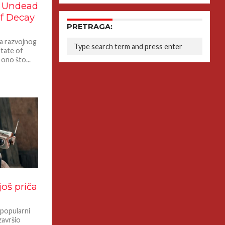
a Undead
of Decay
PRETRAGA:
ja razvojnog
tate of
ono što...
još priča
 popularni
završio