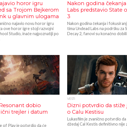
najavio horor igru
Nakon godina čekanj
d sa Trojom Bejkerom
Labs predstavio State 
Sink u glavnim ulogama
3
vanično najavio novu horor igru
Nakon godina čekanja i fokusiran
a ove horor igre stoji razvojni
tima Undead Labs na podršku za S
hool Studio, inače najpoznatiji po
Decay 2, fanovi su konačno dobili 
.
5
VESTI
 Resonant dobio
Dizni potvrdio da stiže 
ični trejler i datum
o Calu Kestisu
Lukasfilm je zvanično potvrdio da
džedaj Cal Kestis definitivno nije 
e of Play je potvrdio da će