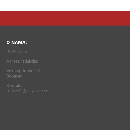
O NAMA:
PLAY! Zine
Adresa redakcije:
Vele Nigrinove 2/1
Beograd
Kontakt:
redakcija@play-zine.com