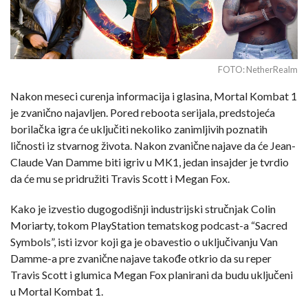
FOTO: NetherRealm
Nakon meseci curenja informacija i glasina, Mortal Kombat 1
je zvanično najavljen. Pored reboota serijala, predstojeća
borilačka igra će uključiti nekoliko zanimljivih poznatih
ličnosti iz stvarnog života. Nakon zvanične najave da će Jean-
Claude Van Damme biti igriv u MK1, jedan insajder je tvrdio
da će mu se pridružiti Travis Scott i Megan Fox.
Kako je izvestio dugogodišnji industrijski stručnjak Colin
Moriarty, tokom PlayStation tematskog podcast-a “Sacred
Symbols”, isti izvor koji ga je obavestio o uključivanju Van
Damme-a pre zvanične najave takođe otkrio da su reper
Travis Scott i glumica Megan Fox planirani da budu uključeni
u Mortal Kombat 1.