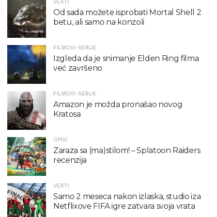
VESTI
Od sada možete isprobati Mortal Shell 2
betu, ali samo na konzoli
FILMOVI-SERIJE
Izgleda da je snimanje Elden Ring filma
već završeno
FILMOVI-SERIJE
Amazon je možda pronašao novog
Kratosa
OPISI
Zaraza sa (ma)stilom! – Splatoon Raiders
recenzija
VESTI
Samo 2 meseca nakon izlaska, studio iza
Netflixove FIFA igre zatvara svoja vrata