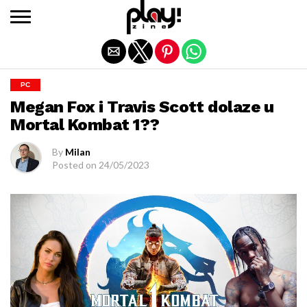
Exit mobile version
PC
Megan Fox i Travis Scott dolaze u
Mortal Kombat 1??
By
Milan
Posted on
24/05/2023