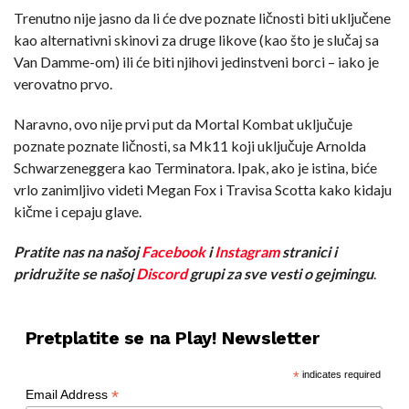
Trenutno nije jasno da li će dve poznate ličnosti biti uključene
kao alternativni skinovi za druge likove (kao što je slučaj sa
Van Damme-om) ili će biti njihovi jedinstveni borci – iako je
verovatno prvo.
Naravno, ovo nije prvi put da Mortal Kombat uključuje
poznate poznate ličnosti, sa Mk11 koji uključuje Arnolda
Schwarzeneggera kao Terminatora. Ipak, ako je istina, biće
vrlo zanimljivo videti Megan Fox i Travisa Scotta kako kidaju
kičme i cepaju glave.
Pratite nas na našoj
Facebook
i
Instagram
stranici i
pridružite se našoj
Discord
grupi za sve vesti o gejmingu
.
Pretplatite se na Play! Newsletter
*
indicates required
*
Email Address