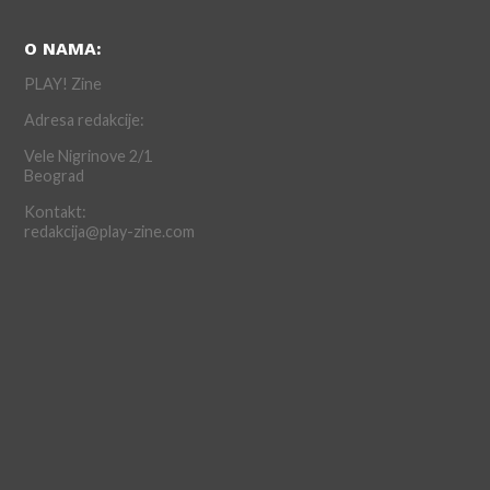
O NAMA:
PLAY! Zine
Adresa redakcije:
Vele Nigrinove 2/1
Beograd
Kontakt:
redakcija@play-zine.com