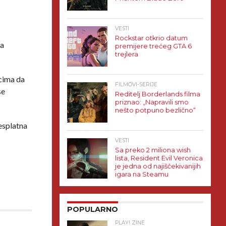
VESTI
Rockstar otkrio datum
va
premijere trećeg GTA 6
trejlera
icima da
FILMOVI-SERIJE
se
Reditelj Borderlands filma
priznao: „Napravili smo
nešto potpuno bezlično“
esplatna
VESTI
Sa preko 2 miliona wish
lista, Resident Evil Veronica
je jedna od najiščekivanijih
igara na Steamu
POPULARNO
PLAY! ZINE