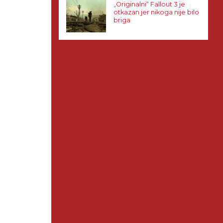
„Originalni“ Fallout 3 je
otkazan jer nikoga nije bilo
briga