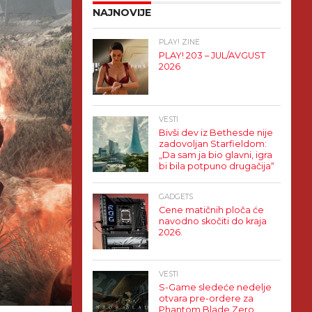
NAJNOVIJE
PLAY! ZINE
PLAY! 203 – JUL/AVGUST
2026
VESTI
Bivši dev iz Bethesde nije
zadovoljan Starfieldom:
„Da sam ja bio glavni, igra
bi bila potpuno drugačija“
GADGETS
Cene matičnih ploča će
navodno skočiti do kraja
2026.
VESTI
S-Game sledeće nedelje
otvara pre-ordere za
Phantom Blade Zero