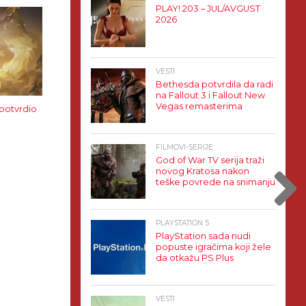
PLAY! 203 – JUL/AVGUST
2026
VESTI
Bethesda potvrdila da radi
na Fallout 3 i Fallout New
Vegas remasterima
 potvrdio
FILMOVI-SERIJE
God of War TV serija traži
novog Kratosa nakon
teške povrede na snimanju
PLAYSTATION 5
PlayStation sada nudi
popuste igračima koji žele
da otkažu PS Plus
VESTI