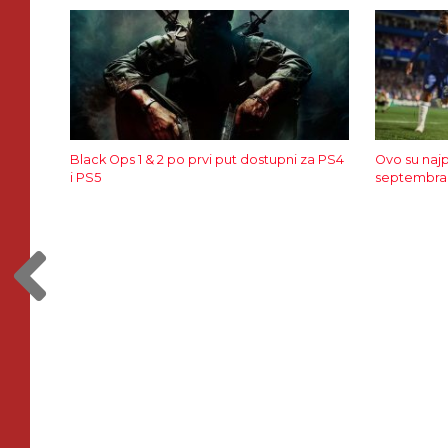
Black Ops 1 & 2 po prvi put dostupni za PS4
Ovo su najp
i PS5
septembra 