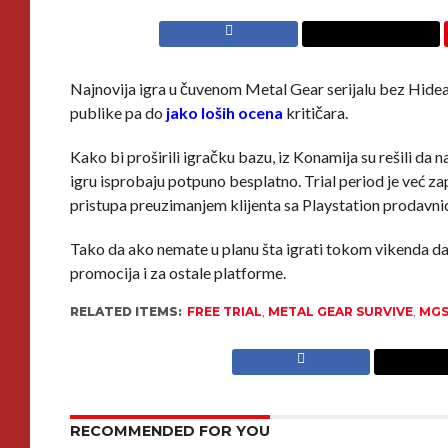
Najnovija igra u čuvenom Metal Gear serijalu bez Hide
publike pa do
jako loših ocena
kritičara.
Kako bi proširili igračku bazu, iz Konamija su rešili da
igru isprobaju potpuno besplatno. Trial period je već zap
pristupa preuzimanjem klijenta sa Playstation prodavnice
Tako da ako nemate u planu šta igrati tokom vikenda da
promocija i za ostale platforme.
RELATED ITEMS:
FREE TRIAL
,
METAL GEAR SURVIVE
,
MG
RECOMMENDED FOR YOU