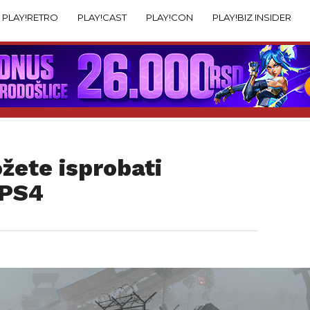
PLAY!RETRO
PLAY!CAST
PLAY!CON
PLAY!BIZ INSIDER
žete isprobati
 PS4