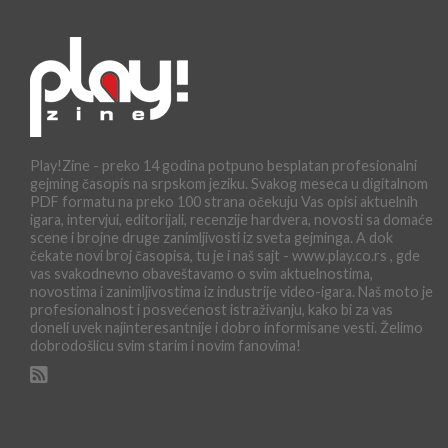
Play!Zine - preko 14 godina potpuno besplatan profesionalni
gejming časopis na srpskom jeziku. Svakog meseca u digitalnom
PDF formatu na preko 100 strana očekuju Vas opisi aktuelnih
igara, intervjui, editorijali, recenzije hardvera, novosti sa domaće
scene i brojne druge zanimljivosti iz sveta gejminga. A dok
čekate novi broj časopisa, tu je i naš sajt - www.play.co.rs , gde
vas svakodnevno obaveštavamo o svim aktuelnostima,
novostima i zanimljivostima iz industrije video-igara. Naš moto je
profesionalnost i posvećenost istraživanju, kako bi za vas
doneli uvek najinteresantnije i dobro informisane vesti. Želimo
dobrodošlicu svim starim i novim fanovima!