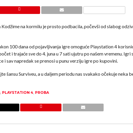
a Kodžime na kormilu je prosto podbacila, počevši od slabog odzi
 nakon 100 dana od pojavljivanja igre omoguće Playstation 4 korisn
očet i trajaće sve do 4. juna u 7 sati ujutru po našem vremenu. Igri 
 i sav napredak se prenosi u punu verziju igre po kupovini.
jte šansu Surviveu, a u daljem periodu nas svakako očekuje neka b
S
,
PLAYSTATION 4
,
PROBA