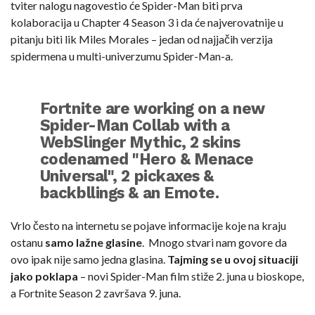
tviter nalogu nagovestio će Spider-Man biti prva
kolaboracija u Chapter 4 Season 3 i da će najverovatnije u
pitanju biti lik Miles Morales – jedan od najjačih verzija
spidermena u multi-univerzumu Spider-Man-a.
Fortnite are working on a new
Spider-Man Collab with a
WebSlinger Mythic, 2 skins
codenamed "Hero & Menace
Universal", 2 pickaxes &
backbllings & an Emote.
Vrlo često na internetu se pojave informacije koje na kraju
Most likely Miles, or at least
ostanu
samo lažne glasine
. Mnogo stvari nam govore da
related to the Spider-Verse
ovo ipak nije samo jedna glasina.
Tajming se u ovoj situaciji
movie releasing next Month.
jako poklapa
– novi Spider-Man film stiže 2. juna u bioskope,
Lines up with S3's release too.
a Fortnite Season 2 završava 9. juna.
pic.twitter.com/UYwJs0Wfsb