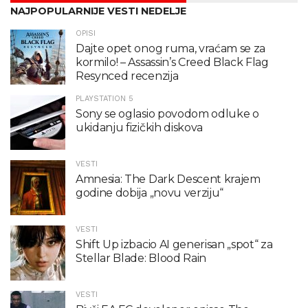
NAJPOPULARNIJE VESTI NEDELJE
OPISI
Dajte opet onog ruma, vraćam se za
kormilo! – Assassin’s Creed Black Flag
Resynced recenzija
PLAYSTATION 5
Sony se oglasio povodom odluke o
ukidanju fizičkih diskova
VESTI
Amnesia: The Dark Descent krajem
godine dobija „novu verziju“
VESTI
Shift Up izbacio AI generisan „spot“ za
Stellar Blade: Blood Rain
VESTI