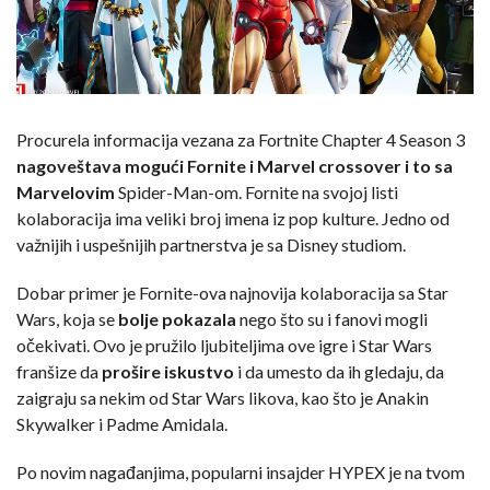
Procurela informacija vezana za Fortnite Chapter 4 Season 3
nagoveštava mogući Fornite i Marvel crossover i to sa
Marvelovim
Spider-Man-om. Fornite na svojoj listi
kolaboracija ima veliki broj imena iz pop kulture. Jedno od
važnijih i uspešnijih partnerstva je sa Disney studiom.
Dobar primer je Fornite-ova najnovija kolaboracija sa Star
Wars, koja se
bolje pokazala
nego što su i fanovi mogli
očekivati. Ovo je pružilo ljubiteljima ove igre i Star Wars
franšize da
prošire iskustvo
i da umesto da ih gledaju, da
zaigraju sa nekim od Star Wars likova, kao što je Anakin
Skywalker i Padme Amidala.
Po novim nagađanjima, popularni insajder HYPEX je na tvom