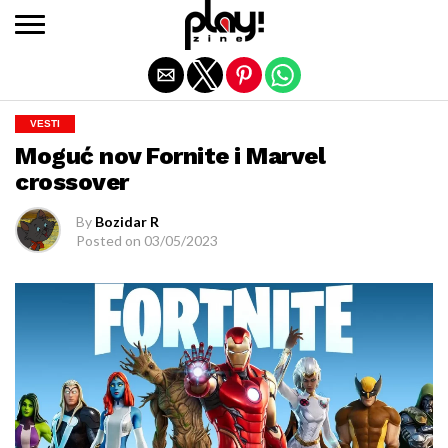
Exit mobile version
VESTI
Moguć nov Fornite i Marvel
crossover
By
Bozidar R
Posted on
03/05/2023