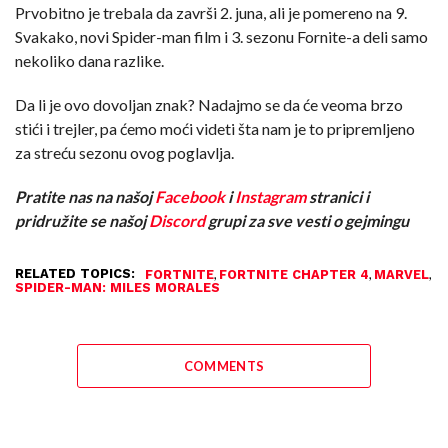
Prvobitno je trebala da završi 2. juna, ali je pomereno na 9.
— HYPEX (@HYPEX)
May 2,
Svakako, novi Spider-man film i 3. sezonu Fornite-a deli samo
2023
nekoliko dana razlike.
Da li je ovo dovoljan znak? Nadajmo se da će veoma brzo
stići i trejler, pa ćemo moći videti šta nam je to pripremljeno
za streću sezonu ovog poglavlja.
Pratite nas na našoj
Facebook
i
Instagram
stranici i
pridružite se našoj
Discord
grupi za sve vesti o gejmingu
RELATED TOPICS:
,
,
,
FORTNITE
FORTNITE CHAPTER 4
MARVEL
SPIDER-MAN: MILES MORALES
COMMENTS