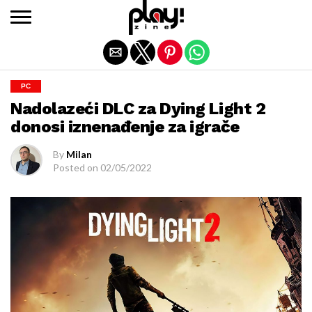
Exit mobile version
PC
Nadolazeći DLC za Dying Light 2
donosi iznenađenje za igrače
By
Milan
Posted on
02/05/2022