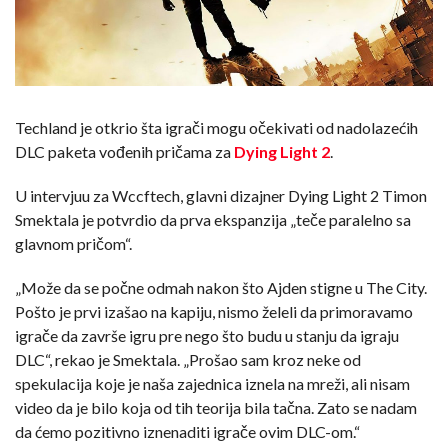
Techland je otkrio šta igrači mogu očekivati od nadolazećih
DLC paketa vođenih pričama za
Dying Light 2
.
U intervjuu za Wccftech, glavni dizajner Dying Light 2 Timon
Smektala je potvrdio da prva ekspanzija „teče paralelno sa
glavnom pričom“.
„Može da se počne odmah nakon što Ajden stigne u The City.
Pošto je prvi izašao na kapiju, nismo želeli da primoravamo
igrače da završe igru pre nego što budu u stanju da igraju
DLC“, rekao je Smektala. „Prošao sam kroz neke od
spekulacija koje je naša zajednica iznela na mreži, ali nisam
video da je bilo koja od tih teorija bila tačna. Zato se nadam
da ćemo pozitivno iznenaditi igrače ovim DLC-om.“