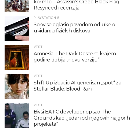
kormilo! – Assassin’s Creed Black Flag
Resynced recenzija
PLAYSTATION 5
Sony se oglasio povodom odluke o
ukidanju fizičkih diskova
VESTI
Amnesia: The Dark Descent krajem
godine dobija „novu verziju“
VESTI
Shift Up izbacio AI generisan „spot“ za
Stellar Blade: Blood Rain
VESTI
Bivši EA FC developer opisao The
Grounds kao „jedan od njegovih najgorih
projekata“