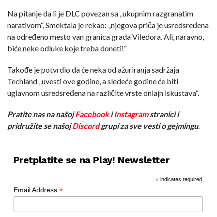
Na pitanje da li je DLC povezan sa „ukupnim razgranatim
narativom“, Smektala je rekao: „njegova priča je usredsređena
na određeno mesto van granica grada Viledora. Ali, naravno,
biće neke odluke koje treba doneti!“
Takođe je potvrdio da će neka od ažuriranja sadržaja
Techland „uvesti ove godine, a sledeće godine će biti
uglavnom usredsređena na različite vrste onlajn iskustava“.
Pratite nas na našoj
Facebook
i
Instagram
stranici i
pridružite se našoj
Discord
grupi za sve vesti o gejmingu
.
Pretplatite se na Play! Newsletter
*
indicates required
*
Email Address