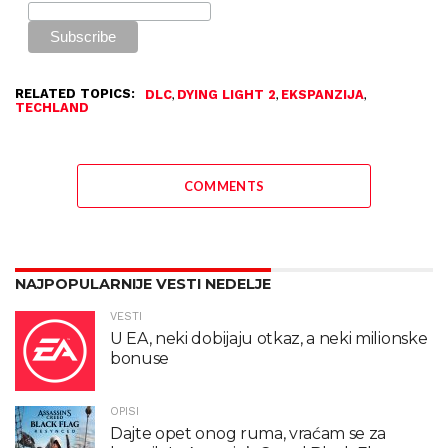
RELATED TOPICS:
,
,
,
DLC
DYING LIGHT 2
EKSPANZIJA
TECHLAND
COMMENTS
NAJPOPULARNIJE VESTI NEDELJE
VESTI
U EA, neki dobijaju otkaz, a neki milionske
bonuse
OPISI
Dajte opet onog ruma, vraćam se za