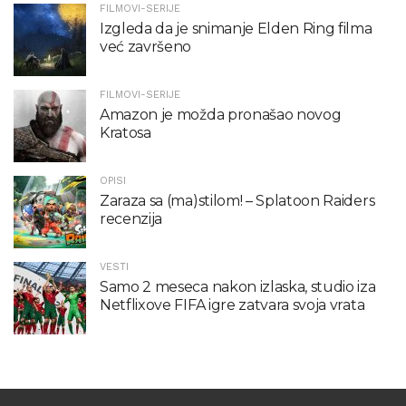
FILMOVI-SERIJE
Izgleda da je snimanje Elden Ring filma
već završeno
FILMOVI-SERIJE
Amazon je možda pronašao novog
Kratosa
OPISI
Zaraza sa (ma)stilom! – Splatoon Raiders
recenzija
VESTI
Samo 2 meseca nakon izlaska, studio iza
Netflixove FIFA igre zatvara svoja vrata