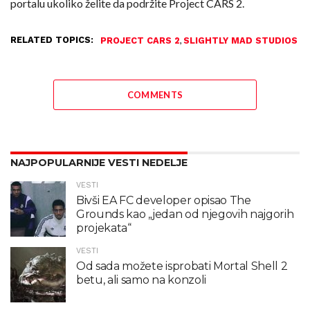
portalu ukoliko želite da podržite Project CARS 2.
RELATED TOPICS:
,
PROJECT CARS 2
SLIGHTLY MAD STUDIOS
COMMENTS
NAJPOPULARNIJE VESTI NEDELJE
VESTI
Bivši EA FC developer opisao The
Grounds kao „jedan od njegovih najgorih
projekata“
VESTI
Od sada možete isprobati Mortal Shell 2
betu, ali samo na konzoli