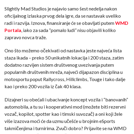
Slightly Mad Studios je najavio samo šest nedelja nakon
oficijalnog izlaska prvog dela igre, da se nastavak uveliko
radi i razvija. Iznova, finansiranje će se obavljati putem
WMD
Portala
, iako za sada “pomalo ludi” nisu objavili koliko
zapravo novca traže.
Ono što možemo očekivati od nastavka jeste najveća lista
staza ikada – preko 50 unikatnih lokacija i 200 staza, zatim
dodatno razvijen sistem društvenog uvezivanja putem
popularnih društvenih mreža, najveći dijapazon disciplina u
motosportu poput Rallycross, Hillclimbs, Touge i tako dalje
kao i preko 200 vozila iz čak 40 klasa.
Dizajneri su obećali i ubacivanje koncept vozila i “banovanih”
automobila, a tu su i kooperativni mod (možete biti rezervni
vozač, kopilot, spotter kao i timski suvozač) a oni koji žele
više izazova moći će da uzmu učešće u brojnim eSports
takmičenjima i turnirima. Zvuči dobro? Prijavite se na WMD