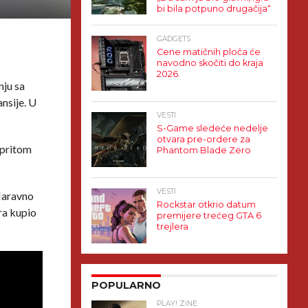
bi bila potpuno drugačija“
GADGETS
Cene matičnih ploča će
navodno skočiti do kraja
2026.
nju sa
nsije. U
VESTI
S-Game sledeće nedelje
otvara pre-ordere za
 pritom
Phantom Blade Zero
VESTI
 Naravno
Rockstar otkrio datum
ara kupio
premijere trećeg GTA 6
trejlera
POPULARNO
PLAY! ZINE