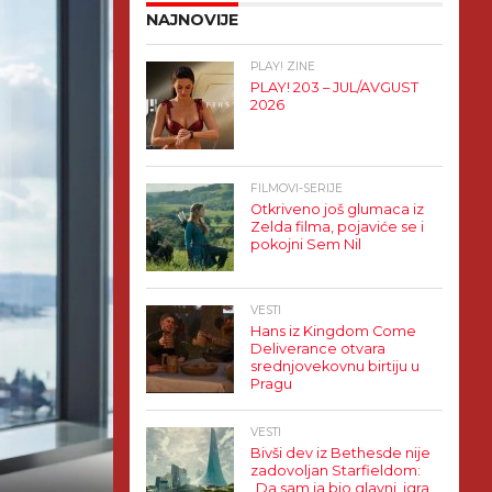
NAJNOVIJE
PLAY! ZINE
PLAY! 203 – JUL/AVGUST
2026
FILMOVI-SERIJE
Otkriveno još glumaca iz
Zelda filma, pojaviće se i
pokojni Sem Nil
VESTI
Hans iz Kingdom Come
Deliverance otvara
srednjovekovnu birtiju u
Pragu
VESTI
Bivši dev iz Bethesde nije
zadovoljan Starfieldom:
„Da sam ja bio glavni, igra