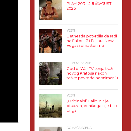
PLAY! 203 – JUL/AVGUST
2026
VESTI
Bethesda potvrdila da radi
na Fallout 3 i Fallout New
Vegas remasterima
FILMOVI-SERIJE
God of War TV serija traži
novog Kratosa nakon
teške povrede na snimanju
VESTI
„Originalni“ Fallout 3 je
otkazan jer nikoga nije bilo
briga
DOMAĆA SCENA