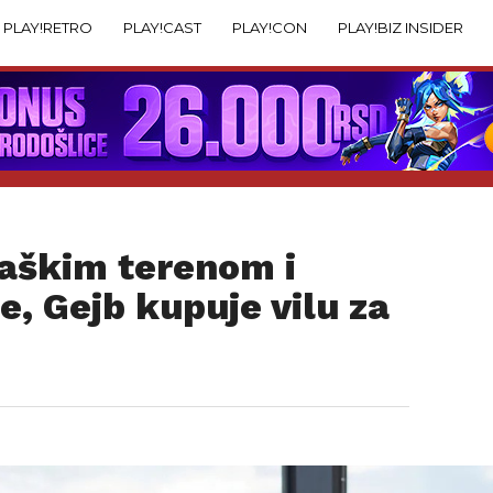
PLAY!RETRO
PLAY!CAST
PLAY!CON
PLAY!BIZ INSIDER
aškim terenom i
, Gejb kupuje vilu za