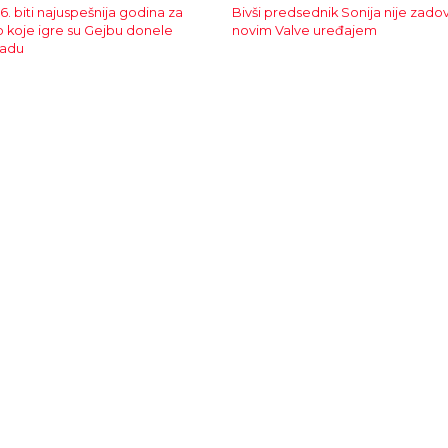
26. biti najuspešnija godina za
Bivši predsednik Sonija nije zado
 koje igre su Gejbu donele
novim Valve uređajem
radu