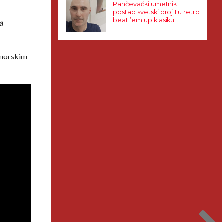
Pančevački umetnik
postao svetski broj 1 u retro
beat ’em up klasiku
a
i morskim