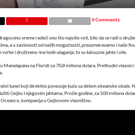
0 Comments
ragoceno vreme radeći ono što najviše voli, bilo da se radi o druže
tima, a u zavisnosti od naših mogućnosti, preusmeravamo i naše fina
rhe i društveno-korisnih ulaganja, to su luksuzne jahte i vile.
u u Manalapanu na Floridi za 70,8 miliona dolara. Prethodni vlasnici
a.
ivatni tunel koji direktno povezuje kuću sa delom okeanske obale.
služiti Gejbu i njegovim jahtama. Prošle godine, za 500 miliona dol
irao Oceanco, kompanija u Gejbovom vlasništvu.