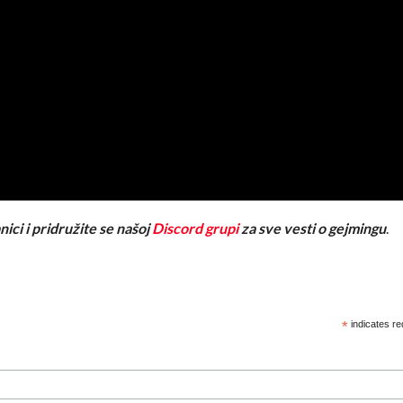
nici i pridružite se našoj
Discord grupi
za sve vesti o gejmingu
.
*
indicates re