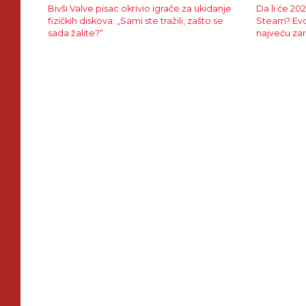
Bivši Valve pisac okrivio igrače za ukidanje
Da li će 20
fizičkih diskova: „Sami ste tražili, zašto se
Steam? Evo
sada žalite?“
najveću za