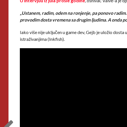
U intervjuu iz jula prošle godine
, osnivač Valve-a je 
„Ustanem, radim, odem na ronjenje, pa ponovo radim. 
provodim dosta vremena sa drugim ljudima. A onda p
Iako više nije uključen u game dev, Gejb je uložio dos
istraživanjima (Inkfish).