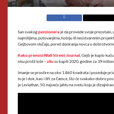
San svakog
penzionera
je da provede svoje preostalo, d
najmilijima, putovanjima, hobiju ili neostvarenim projek
Gejbovom slučaju, pored doniranja novca u dobrotvorne sv
Kako prenosi Wall Street Journal
, Gejb je kupio kuć
nisu prošli loše –
vilu
su kupili 2020. godine za 39 milion
Imanje se prostire na oko 1.860 kvadrata i poseduje pr
tu je i dok, kao i lift za čamce, što će svakako dobro po
je Leviathan, 50. najveću jahtu na svetu koju je dizajn