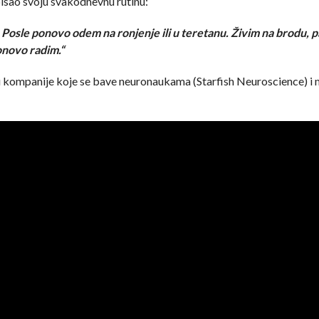
opisao svoju svakodnevnu rutinu:
Posle ponovo odem na ronjenje ili u teretanu. Živim na brodu, p
onovo radim.“
ta u kompanije koje se bave neuronaukama (Starfish Neuroscience) 