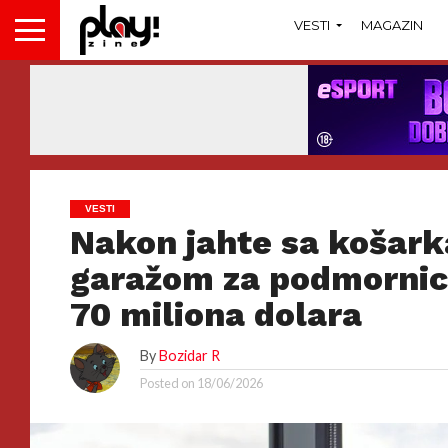
VESTI
MAGAZIN
VESTI
Nakon jahte sa košark
garažom za podmornice
70 miliona dolara
By
Bozidar R
Posted on
18/06/2026